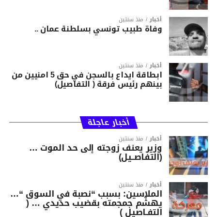
أخبار
منذ سنتين
وفاة طبيب تونسي بسلطنة عمان ..
أخبار
منذ سنتين
ابطاقة ايداع بالسجن في حق 5 امنيين من
بينهم رئيس فرقة ( التفاصيل)
أخبار عاجلة
أخبار
منذ سنتين
وزير يعنف زوجته إلى حد الموت …
(التفاصــيل)
أخبار
منذ سنتين
الملاسين: بسبب “نصبة في السوق “…
يهشّم جمجمته بقضيب حديدي … (
التفـاصيل )