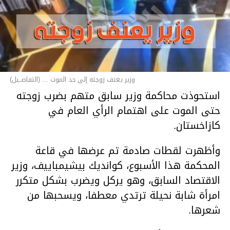
وزير يعنف زوجته إلى حد الموت ... (التفاصــيل)
استحوذت محاكمة وزير سابق متهم بضرب زوجته
حتى الموت على اهتمام الرأي العام في
كازاخستان.
وأظهرت لقطات صادمة تم عرضها في قاعة
المحكمة هذا الأسبوع، كوانديك بيشيمباييف، وزير
الاقتصاد السابق، وهو يركل ويضرب بشكل متكرر
امرأة شابة نحيلة ترتدي معطفا، ويسحبها من
شعرها.