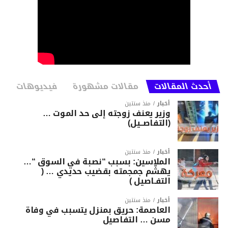
أحدث المقالات
مقالات مشهورة
فيديوهات
أخبار
منذ سنتين
وزير يعنف زوجته إلى حد الموت …
(التفاصــيل)
أخبار
منذ سنتين
الملاسين: بسبب “نصبة في السوق “…
يهشّم جمجمته بقضيب حديدي … (
التفـاصيل )
أخبار
منذ سنتين
العاصمة: حريق بمنزل يتسبب في وفاة
مسن … التفاصيل