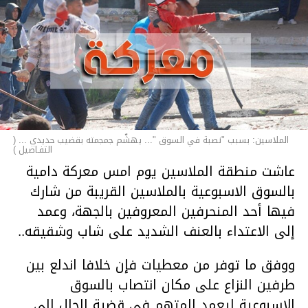
الملاسين: بسبب "نصبة في السوق "... يهشّم جمجمته بقضيب حديدي ... (
التفـاصيل )
عاشت منطقة الملاسين يوم امس معركة دامية
بالسوق الاسبوعية بالملاسين القريبة من شارك
فيها أحد المنحرفين المعروفين بالجهة، وعمد
إلى الاعتداء بالعنف الشديد على شاب وشقيقه..
ووفق ما توفر من معطيات فإن خلافا اندلع بين
طرفين النزاع على مكان انتصاب بالسوق
الاسبوعية ليعمد المتهم في قضية الحال إلى