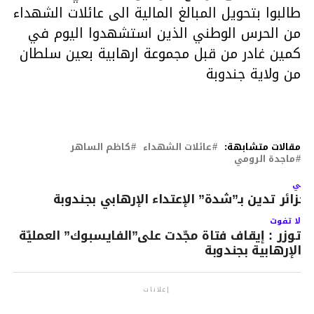
طالبوا بتحويل المبالغ المالية الى عائلات الشهداء
من الحرس الوطني الذين استشهدوا اليوم في
كمين غادر من قبل مجموعة ارهابية بعين سلطان
من ولاية جندوبة
مقالات متشابهة:
عائلات الشهداء
كاظم الساهر
ماجدة الرومي
لتالي
لجزائر تدين بـ”شدة” الإعتداء الإرهابي بجندوبة
لا تفوت
توزر : إيقاف فتاة مجّدت على”الفايسبوك” العمليّة
الإرهابية بجندوبة
إعلانات