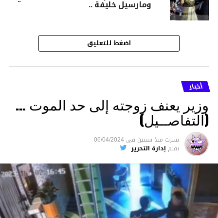
ومارسيل خليفة ..
اضغط للتعليق
أخبار
وزير يعنف زوجته إلى حد الموت …
(التفاصــيل)
نشرت
منذ سنتين
فى
06/04/2024
بقلم
إدارة التحرير