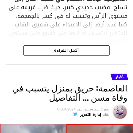
تسلح بقضيب حديدي كبير، حيث ضرب غريمه على
مستوى الرأس وتسبب له في كسر بالجمجمة،
كما عمد أيضا إلى الاعتداء على شقيق الشاب
المتضرر ليتسبب له أيضا في كسور على مستوى
السابق واليد.
هذا وقد تمكن أعوان مركز الأمن الوطني بحي
أكمل القراءة
هلال في توقيت قياسي من محاصرة المشتبه به
والقبض عليه وإحالته على التحقيق في خصوص
ما نُسبه إليه.
أخبار
العاصمة: حريق بمنزل يتسبب في
وفاة مسن … التفاصيل
متابعة
نشرت
منذ سنتين
فى
05/04/2024
بقلم
إدارة التحرير
قسم الاخبار