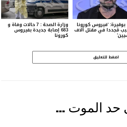
 بوقيرة: ‘فيروس كورونا
وزارة الصحة : 7 حالات وفاة و
 مُجددا في مقتل آلاف
683 إصابة جديدة بفيروس
يين’
كورونا
اضغط للتعليق
ى حد الموت …