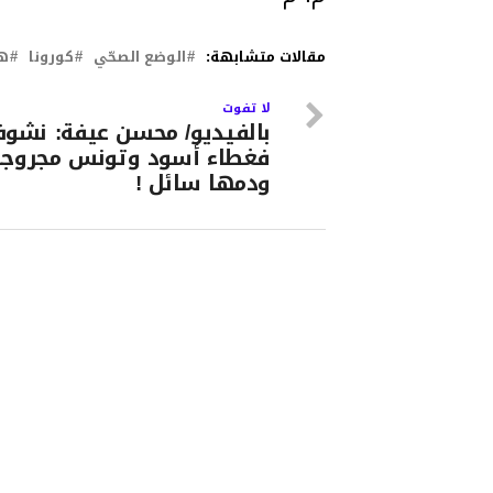
مقالات متشابهة:
الوضع الصحّي
كورونا
ه
لا تفوت
بالفيديو/ محسن عيفة: نشو
فغطاء أسود وتونس مجروجة
ودمها سائل !