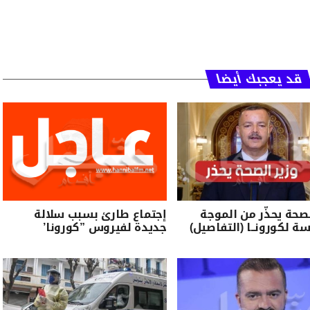
قد يعجبك أيضا
لصحة يحذّر من الموجة
إجتماع طارئ بسبب سلالة
سة لكورونــا (التفاصيل)
جديدة لفيروس ”كورونا’