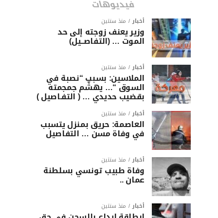
فيديوهات
أخبار
منذ سنتين
وزير يعنف زوجته إلى حد
الموت … (التفاصــيل)
أخبار
منذ سنتين
الملاسين: بسبب “نصبة في
السوق “… يهشّم جمجمته
بقضيب حديدي … ( التفـاصيل )
أخبار
منذ سنتين
العاصمة: حريق بمنزل يتسبب
في وفاة مسن … التفاصيل
أخبار
منذ سنتين
وفاة طبيب تونسي بسلطنة
عمان ..
أخبار
منذ سنتين
ابطاقة ايداع بالسجن في حق