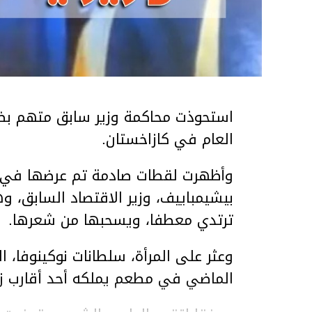
استحوذت محاكمة وزير سابق متهم بضر
العام في كازاخستان.
وأظهرت لقطات صادمة تم عرضها في ق
بيشيمباييف، وزير الاقتصاد السابق، و
ترتدي معطفا، ويسحبها من شعرها.
الماضي في مطعم يملكه أحد أقارب ز