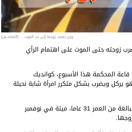
وزير يعنف زوجته إلى حد الموت ... (التفاصــيل)
ب زوجته حتى الموت على اهتمام الرأي
اعة المحكمة هذا الأسبوع، كوانديك
هو يركل ويضرب بشكل متكرر امرأة شابة نحيلة
وعثر على المرأة، سلطانات نوكينوفا، البالغة من العمر 31 عاما، ميتة في نوفمبر
وجها.