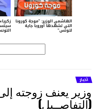
الهاشمي الوزير: ”موجة كورونا
زكرياء
التي تشهدها أوروبا جاية
سيتسبب
لتونس”
التونس
أخبار
وزير يعنف زوجته إل
(التفاصــيل)