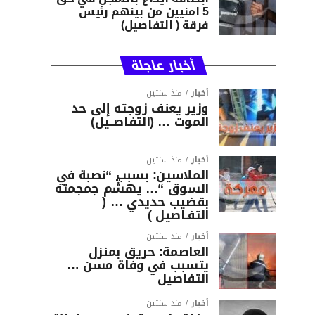
5 امنيين من بينهم رئيس
فرقة ( التفاصيل)
أخبار عاجلة
أخبار
منذ سنتين
وزير يعنف زوجته إلى حد
الموت … (التفاصــيل)
أخبار
منذ سنتين
الملاسين: بسبب “نصبة في
السوق “… يهشّم جمجمته
بقضيب حديدي … (
التفـاصيل )
أخبار
منذ سنتين
العاصمة: حريق بمنزل
يتسبب في وفاة مسن …
التفاصيل
أخبار
منذ سنتين