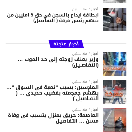
أخبار
منذ سنتين
ابطاقة ايداع بالسجن في حق 5 امنيين من
بينهم رئيس فرقة ( التفاصيل)
أخبار عاجلة
أخبار
منذ سنتين
وزير يعنف زوجته إلى حد الموت …
(التفاصــيل)
أخبار
منذ سنتين
الملاسين: بسبب “نصبة في السوق “…
يهشّم جمجمته بقضيب حديدي … (
التفـاصيل )
أخبار
منذ سنتين
العاصمة: حريق بمنزل يتسبب في وفاة
مسن … التفاصيل