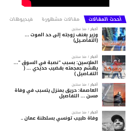
أحدث المقالات
مقالات مشهورة
فيديوهات
أخبار
منذ سنتين
وزير يعنف زوجته إلى حد الموت …
(التفاصــيل)
أخبار
منذ سنتين
الملاسين: بسبب “نصبة في السوق “…
يهشّم جمجمته بقضيب حديدي … (
التفـاصيل )
أخبار
منذ سنتين
العاصمة: حريق بمنزل يتسبب في وفاة
مسن … التفاصيل
أخبار
منذ سنتين
وفاة طبيب تونسي بسلطنة عمان ..