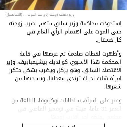
وزير يعنف زوجته إلى حد الموت ... (التفاصــيل)
استحوذت محاكمة وزير سابق متهم بضرب زوجته
حتى الموت على اهتمام الرأي العام في
كازاخستان.
وأظهرت لقطات صادمة تم عرضها في قاعة
المحكمة هذا الأسبوع، كوانديك بيشيمباييف، وزير
الاقتصاد السابق، وهو يركل ويضرب بشكل متكرر
امرأة شابة نحيلة ترتدي معطفا، ويسحبها من
شعرها.
وعثر على المرأة، سلطانات نوكينوفا، البالغة من
العمر 31 عاما، ميتة في نوفمبر الماضي في
مطعم يملكه أحد أقارب زوجها.