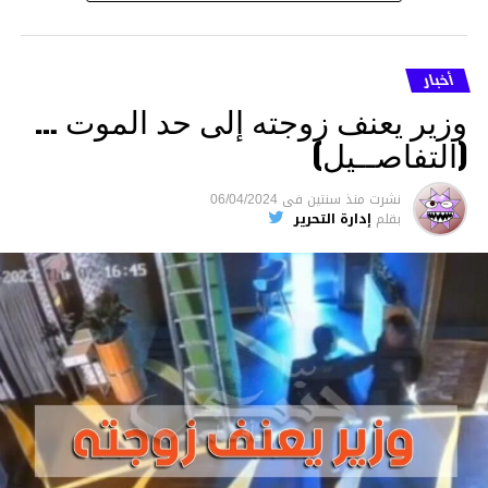
أخبار
وزير يعنف زوجته إلى حد الموت …
(التفاصــيل)
نشرت
منذ سنتين
فى
06/04/2024
بقلم
إدارة التحرير