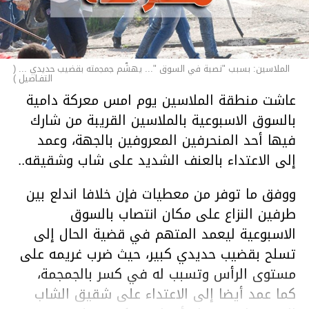
الملاسين: بسبب "نصبة في السوق "... يهشّم جمجمته بقضيب حديدي ... (
التفـاصيل )
عاشت منطقة الملاسين يوم امس معركة دامية
بالسوق الاسبوعية بالملاسين القريبة من شارك
فيها أحد المنحرفين المعروفين بالجهة، وعمد
إلى الاعتداء بالعنف الشديد على شاب وشقيقه..
ووفق ما توفر من معطيات فإن خلافا اندلع بين
طرفين النزاع على مكان انتصاب بالسوق
الاسبوعية ليعمد المتهم في قضية الحال إلى
تسلح بقضيب حديدي كبير، حيث ضرب غريمه على
مستوى الرأس وتسبب له في كسر بالجمجمة،
كما عمد أيضا إلى الاعتداء على شقيق الشاب