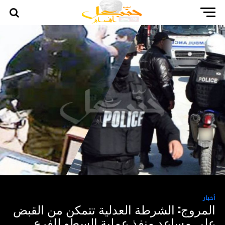
أخبار
المروج: الشرطة العدلية تتمكن من القبض
على مساعد منفذ عملية السطو للفرع