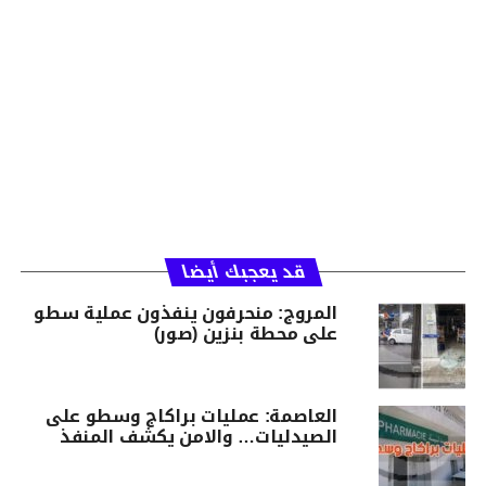
قد يعجبك أيضا
المروج: منحرفون ينفذون عملية سطو
على محطة بنزين (صور)
العاصمة: عمليات براكاج وسطو على
الصيدليات… والامن يكشف المنفذ