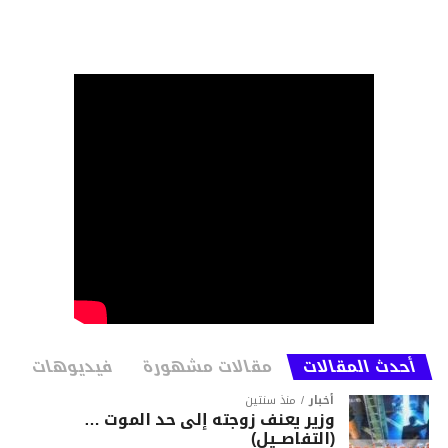
أحدث المقالات
مقالات مشهورة
فيديوهات
أخبار
منذ سنتين
وزير يعنف زوجته إلى حد الموت …
(التفاصــيل)