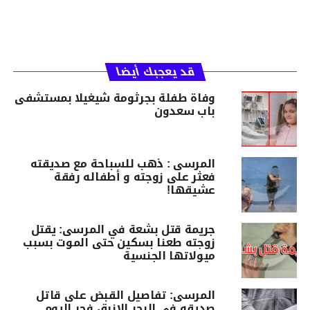
قد يعجبك أيضا
وفاة طفلة بجرثومة شيغيلا بمستشفى
باب سعدون
المرسى : ذهب للسباحة مع صديقته
فعثر على زوجته و أطفاله رفقة
عشيقها!
جريمة قتل بشعة في المرسى: يقتل
زوجته طعنا بسكين حتى الموت بسبب
ميولاتها الجنسية
المرسى: تفاصيل القبض على قاتل
صديقه في البحر الازرق فجر اليوم