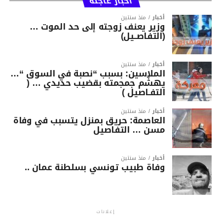
أخبار عاجلة
أخبار
منذ سنتين
وزير يعنف زوجته إلى حد الموت …
(التفاصــيل)
أخبار
منذ سنتين
الملاسين: بسبب “نصبة في السوق “…
يهشّم جمجمته بقضيب حديدي … (
التفـاصيل )
أخبار
منذ سنتين
العاصمة: حريق بمنزل يتسبب في وفاة
مسن … التفاصيل
أخبار
منذ سنتين
وفاة طبيب تونسي بسلطنة عمان ..
إعلانات