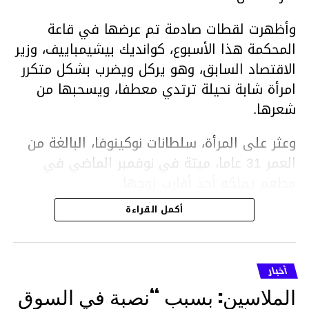
وأظهرت لقطات صادمة تم عرضها في قاعة
المحكمة هذا الأسبوع، كوانديك بيشيمباييف، وزير
الاقتصاد السابق، وهو يركل ويضرب بشكل متكرر
امرأة شابة نحيلة ترتدي معطفا، ويسحبها من
شعرها.
وعثر على المرأة، سلطانات نوكينوفا، البالغة من
العمر 31 عاما، ميتة في نوفمبر الماضي في
مطعم يملكه أحد أقارب زوجها.
أكمل القراءة
ووفقا لتقرير الطبيب الشرعي، توفيت نوكينوفا
متأثرة بصدمة في الدماغ، وكانت إحدى عظام
أنفها مكسورة وكانت هناك كدمات متعددة على
أخبار
وجهها ورأسها وذراعيها ويديها.
الملاسين: بسبب “نصبة في السوق