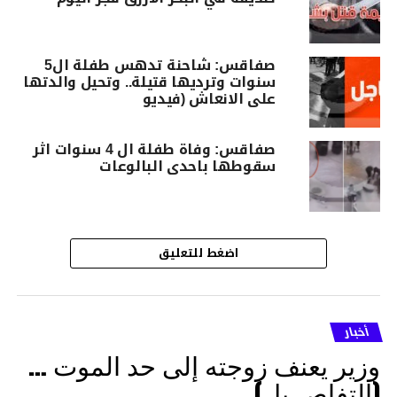
صفاقس: شاحنة تدهس طفلة ال5
سنوات وترديها قتيلة.. وتحيل والدتها
على الانعاش (فيديو
صفاقس: وفاة طفلة ال 4 سنوات اثر
سقوطها باحدى البالوعات
اضغط للتعليق
أخبار
وزير يعنف زوجته إلى حد الموت …
(التفاصــيل)