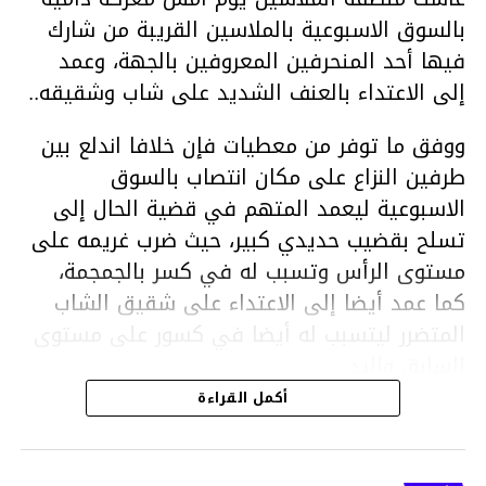
بالسوق الاسبوعية بالملاسين القريبة من شارك
فيها أحد المنحرفين المعروفين بالجهة، وعمد
إلى الاعتداء بالعنف الشديد على شاب وشقيقه..
ووفق ما توفر من معطيات فإن خلافا اندلع بين
طرفين النزاع على مكان انتصاب بالسوق
الاسبوعية ليعمد المتهم في قضية الحال إلى
تسلح بقضيب حديدي كبير، حيث ضرب غريمه على
مستوى الرأس وتسبب له في كسر بالجمجمة،
كما عمد أيضا إلى الاعتداء على شقيق الشاب
المتضرر ليتسبب له أيضا في كسور على مستوى
السابق واليد.
هذا وقد تمكن أعوان مركز الأمن الوطني بحي
أكمل القراءة
هلال في توقيت قياسي من محاصرة المشتبه به
والقبض عليه وإحالته على التحقيق في خصوص