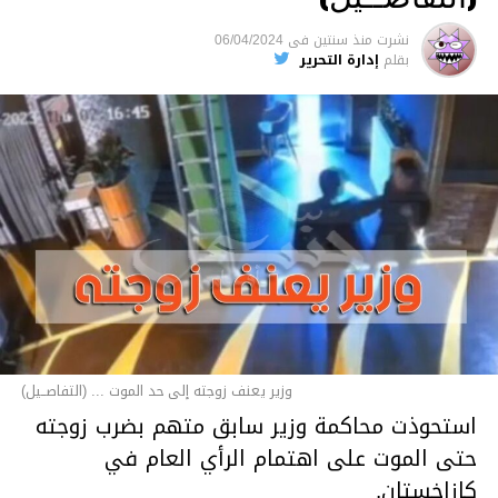
نشرت
منذ سنتين
فى
06/04/2024
بقلم
إدارة التحرير
وزير يعنف زوجته إلى حد الموت ... (التفاصــيل)
استحوذت محاكمة وزير سابق متهم بضرب زوجته
حتى الموت على اهتمام الرأي العام في
كازاخستان.