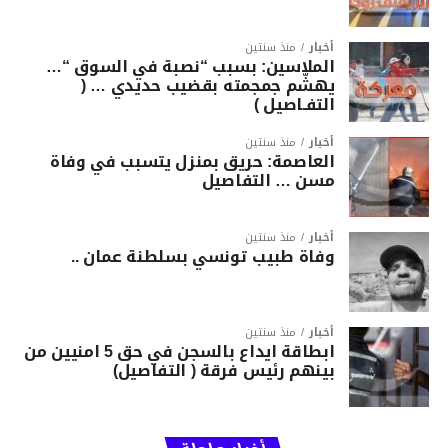
أخبار
منذ سنتين
الملاسين: بسبب “نصبة في السوق “…
يهشّم جمجمته بقضيب حديدي … (
التفـاصيل )
أخبار
منذ سنتين
العاصمة: حريق بمنزل يتسبب في وفاة
مسن … التفاصيل
أخبار
منذ سنتين
وفاة طبيب تونسي بسلطنة عمان ..
أخبار
منذ سنتين
ابطاقة ايداع بالسجن في حق 5 امنيين من
بينهم رئيس فرقة ( التفاصيل)