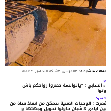
مقالات متشابهة:
المرسى
شبكة التطهير
طفلة
لتالي
لاء الشابي : “ياتوانسة حضروا رواحكم باش
موتوا”
لا تفوت
ڨمرت : الوحدات الامنية تتمكن من انقاذ فتاة من
بين ايادي 3 شبان حاولوا تحويل وجهتها و