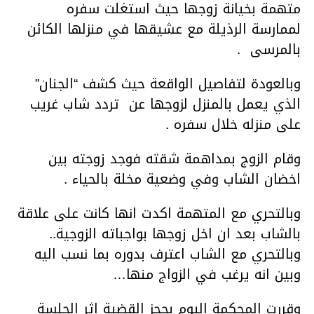
متهمة بخيانة زوجها حيث استغلت سفره
لممارسة الرذيلة مع عشيقها في منزلها الكائن
بالمرسى .
وبالعودة لتفاصيل الواقعة حيث كشف “الجنان”
الذي يعمل بالمنزل لزوجها عن تردد شاب غريب
على منزله خلال سفره .
وقام الزوج بمداهمة شقته فوجد زوجته بين
اخضان الشاب وفي وضعية مخلة بالحياء .
وبالتحري مع المتهمة اكدت انها كانت على علاقة
بالشاب بعد ان اخل زوجها بواجباته الزوجية..
وبالتحري مع الشاب اعترف بدوره بما نسب اليه
وبين انه يرغب في الزواج منها…
وقررت المحكمة اليوم بحجز القضية اثر الجلسة