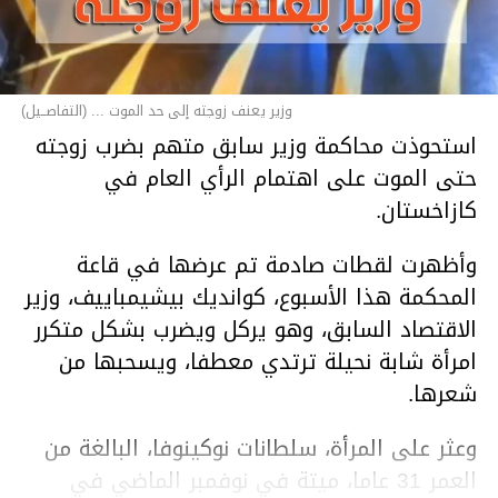
وزير يعنف زوجته إلى حد الموت ... (التفاصــيل)
استحوذت محاكمة وزير سابق متهم بضرب زوجته
حتى الموت على اهتمام الرأي العام في
كازاخستان.
وأظهرت لقطات صادمة تم عرضها في قاعة
المحكمة هذا الأسبوع، كوانديك بيشيمباييف، وزير
الاقتصاد السابق، وهو يركل ويضرب بشكل متكرر
امرأة شابة نحيلة ترتدي معطفا، ويسحبها من
شعرها.
وعثر على المرأة، سلطانات نوكينوفا، البالغة من
العمر 31 عاما، ميتة في نوفمبر الماضي في