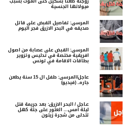
زوجته طعنا بسكين حتى الموت بسبب
ميولاتها الجنسية
المرسى: تفاصيل القبض على قاتل
صديقه في البحر الازرق فجر اليوم
المرسى: القبض على عصابة من اصول
افريقية مختصة في تدليس وتزوير
بطاقات الاقامة في تونس
عاجل/المرسى: طفل ال 15 سنة يطعن
جاره.. (فيديو)
عـاجل / البحر الازرق: بعد جريمة قتل
ليلة أمس… العثور على جثة كهل
تتدلى من شجرة زيتون