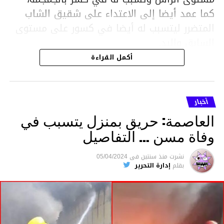
كما عمد أيضا إلى الاعتداء على شقيق الشاب
المتضرر ليتسبب له أيضا في كسور على مستوى
السابق واليد.
هذا وقد تمكن أعوان مركز الأمن الوطني بحي
أكمل القراءة
هلال في توقيت قياسي من محاصرة المشتبه به
والقبض عليه وإحالته على التحقيق في خصوص
ما نُسبه إليه.
أخبار
العاصمة: حريق بمنزل يتسبب في
وفاة مسن … التفاصيل
متابعة
نشرت
منذ سنتين
فى
05/04/2024
بقلم
إدارة التحرير
قسم الاخبار