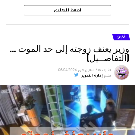
اضغط للتعليق
أخبار
وزير يعنف زوجته إلى حد الموت …
(التفاصــيل)
نشرت
منذ سنتين
فى
06/04/2024
بقلم
إدارة التحرير