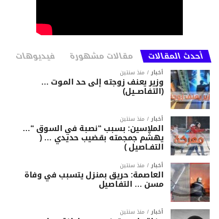
أحدث المقالات
مقالات مشهورة
فيديوهات
أخبار
منذ سنتين
وزير يعنف زوجته إلى حد الموت …
(التفاصــيل)
أخبار
منذ سنتين
الملاسين: بسبب “نصبة في السوق “…
يهشّم جمجمته بقضيب حديدي … (
التفـاصيل )
أخبار
منذ سنتين
العاصمة: حريق بمنزل يتسبب في وفاة
مسن … التفاصيل
أخبار
منذ سنتين