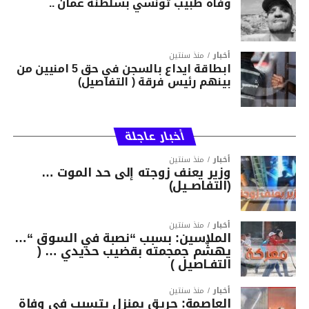
وفاة طبيب تونسي بسلطنة عمان ..
أخبار
منذ سنتين
ابطاقة ايداع بالسجن في حق 5 امنيين من
بينهم رئيس فرقة ( التفاصيل)
أخبار عاجلة
أخبار
منذ سنتين
وزير يعنف زوجته إلى حد الموت …
(التفاصــيل)
أخبار
منذ سنتين
الملاسين: بسبب “نصبة في السوق “…
يهشّم جمجمته بقضيب حديدي … (
التفـاصيل )
أخبار
منذ سنتين
العاصمة: حريق بمنزل يتسبب في وفاة