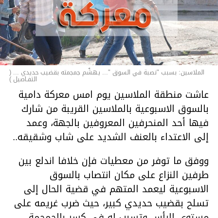
الملاسين: بسبب "نصبة في السوق "... يهشّم جمجمته بقضيب حديدي ... (
التفـاصيل )
عاشت منطقة الملاسين يوم امس معركة دامية
بالسوق الاسبوعية بالملاسين القريبة من شارك
فيها أحد المنحرفين المعروفين بالجهة، وعمد
إلى الاعتداء بالعنف الشديد على شاب وشقيقه..
ووفق ما توفر من معطيات فإن خلافا اندلع بين
طرفين النزاع على مكان انتصاب بالسوق
الاسبوعية ليعمد المتهم في قضية الحال إلى
تسلح بقضيب حديدي كبير، حيث ضرب غريمه على
مستوى الرأس وتسبب له في كسر بالجمجمة،