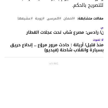
للتصريح بالحكم.
مقالات متشابهة:
اخضان
المرسى
زوجة
عشيقها
لتالي
لان/ رادس: مصرع شاب تحت عجلات القطار
لا تفوت
منذ قليل/ أريانة : حادث مرور مروّع .. إندلاع حريق
بسيارة وانقلاب شاحنة (فيديو)
إعلانات