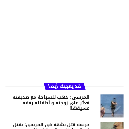
قد يعجبك أيضا
المرسى : ذهب للسباحة مع صديقته
فعثر على زوجته و أطفاله رفقة
عشيقها!
جريمة قتل بشعة في المرسى: يقتل