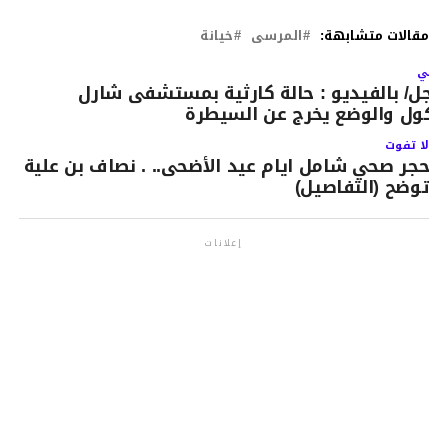
مقالات متشابهة:
المرسى
خيانة
لتالي
اجل/ بالفيديو : حالة كارثية بمستشفى شارل
يكول والوضع يخرج عن السيطرة
لا تفوت
حجر صحي شامل ايام عيد الأضحى.. . نصاف بن علية
توضح (التفاصيل)
إعلانات