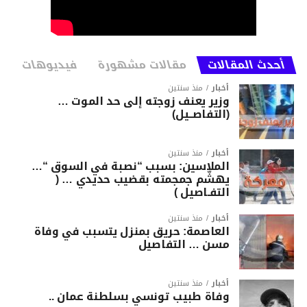
أحدث المقالات
مقالات مشهورة
فيديوهات
أخبار
منذ سنتين
وزير يعنف زوجته إلى حد الموت …
(التفاصــيل)
أخبار
منذ سنتين
الملاسين: بسبب “نصبة في السوق “…
يهشّم جمجمته بقضيب حديدي … (
التفـاصيل )
أخبار
منذ سنتين
العاصمة: حريق بمنزل يتسبب في وفاة
مسن … التفاصيل
أخبار
منذ سنتين
وفاة طبيب تونسي بسلطنة عمان ..