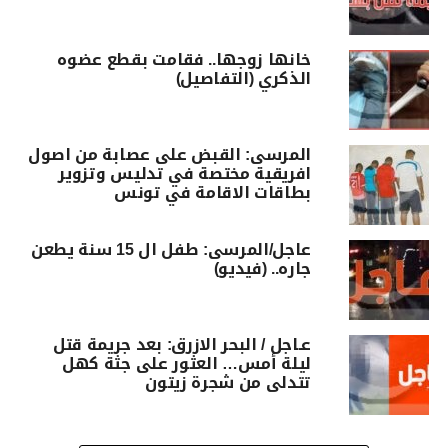
خانها زوجها.. فقامت بقطع عضوه
الذكري (التفاصيل)
المرسى: القبض على عصابة من اصول
افريقية مختصة في تدليس وتزوير
بطاقات الاقامة في تونس
عاجل/المرسى: طفل ال 15 سنة يطعن
جاره.. (فيديو)
عـاجل / البحر الازرق: بعد جريمة قتل
ليلة أمس… العثور على جثة كهل
تتدلى من شجرة زيتون