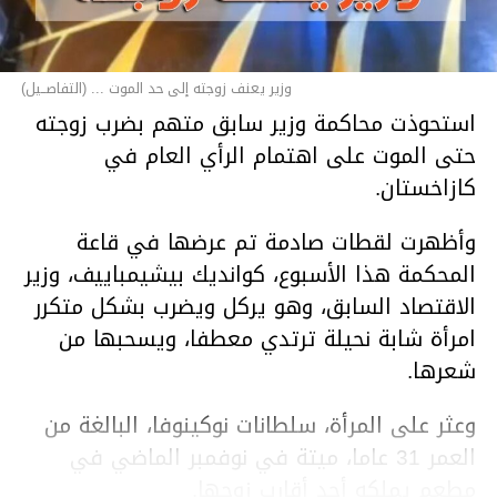
وزير يعنف زوجته إلى حد الموت ... (التفاصــيل)
استحوذت محاكمة وزير سابق متهم بضرب زوجته
حتى الموت على اهتمام الرأي العام في
كازاخستان.
وأظهرت لقطات صادمة تم عرضها في قاعة
المحكمة هذا الأسبوع، كوانديك بيشيمباييف، وزير
الاقتصاد السابق، وهو يركل ويضرب بشكل متكرر
امرأة شابة نحيلة ترتدي معطفا، ويسحبها من
شعرها.
وعثر على المرأة، سلطانات نوكينوفا، البالغة من
العمر 31 عاما، ميتة في نوفمبر الماضي في
مطعم يملكه أحد أقارب زوجها.