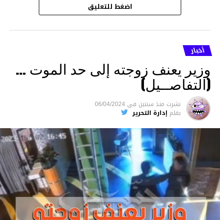
اضغط للتعليق
أخبار
وزير يعنف زوجته إلى حد الموت …
(التفاصــيل)
نشرت
منذ سنتين
فى
06/04/2024
بقلم
إدارة التحرير