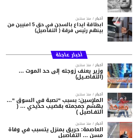
أخبار
منذ سنتين
ابطاقة ايداع بالسجن في حق 5 امنيين من
بينهم رئيس فرقة ( التفاصيل)
أخبار عاجلة
أخبار
منذ سنتين
وزير يعنف زوجته إلى حد الموت …
(التفاصــيل)
أخبار
منذ سنتين
الملاسين: بسبب “نصبة في السوق “…
يهشّم جمجمته بقضيب حديدي … (
التفـاصيل )
أخبار
منذ سنتين
العاصمة: حريق بمنزل يتسبب في وفاة
مسن … التفاصيل