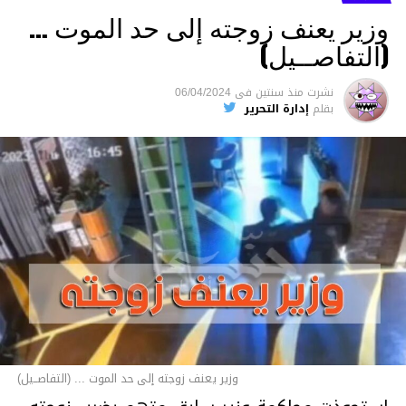
وزير يعنف زوجته إلى حد الموت …
(التفاصــيل)
نشرت
منذ سنتين
فى
06/04/2024
بقلم
إدارة التحرير
وزير يعنف زوجته إلى حد الموت ... (التفاصــيل)