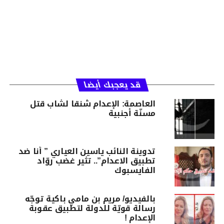
قد يعجبك أيضا
العاصمة: الإعدام شنقا لشاب قتل
مسنّة أجنبية
تدوينة النائب ياسين العياري ” أنا ضد
تطبيق الاعدام”.. تثير غضب روّاد
الفايسبوك
بالفيديو/ مريم بن مامي باكية توجّه
رسالة قويّة للدولة لتطبيق عقوبة
الإعدام !