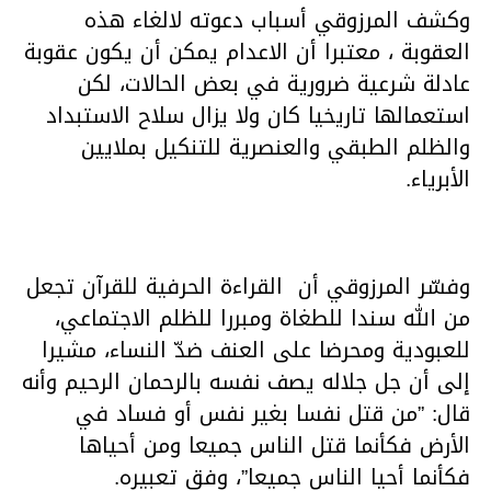
وكشف المرزوقي أسباب دعوته لالغاء هذه
العقوبة ، معتبرا أن الاعدام يمكن أن يكون عقوبة
عادلة شرعية ضرورية في بعض الحالات، لكن
استعمالها تاريخيا كان ولا يزال سلاح الاستبداد
والظلم الطبقي والعنصرية للتنكيل بملايين
الأبرياء.
وفسّر المرزوقي أن القراءة الحرفية للقرآن تجعل
من الله سندا للطغاة ومبررا للظلم الاجتماعي،
للعبودية ومحرضا على العنف ضدّ النساء، مشيرا
إلى أن جل جلاله يصف نفسه بالرحمان الرحيم وأنه
قال: ”من قتل نفسا بغير نفس أو فساد في
الأرض فكأنما قتل الناس جميعا ومن أحياها
فكأنما أحيا الناس جميعا”، وفق تعبيره.