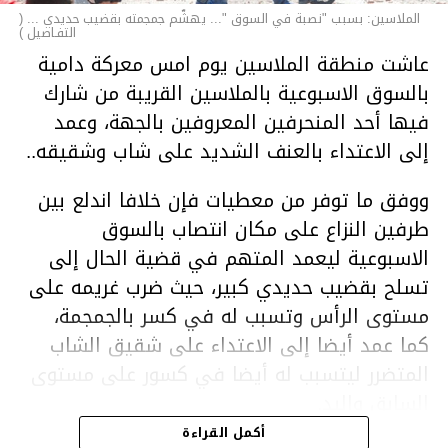
الملاسين: بسبب "نصبة في السوق "... يهشّم جمجمته بقضيب حديدي ... (
التفـاصيل )
عاشت منطقة الملاسين يوم امس معركة دامية
بالسوق الاسبوعية بالملاسين القريبة من شارك
فيها أحد المنحرفين المعروفين بالجهة، وعمد
إلى الاعتداء بالعنف الشديد على شاب وشقيقه..
ووفق ما توفر من معطيات فإن خلافا اندلع بين
طرفين النزاع على مكان انتصاب بالسوق
الاسبوعية ليعمد المتهم في قضية الحال إلى
تسلح بقضيب حديدي كبير، حيث ضرب غريمه على
مستوى الرأس وتسبب له في كسر بالجمجمة،
كما عمد أيضا إلى الاعتداء على شقيق الشاب
المتضرر ليتسبب له أيضا في كسور على مستوى
السابق واليد.
هذا وقد تمكن أعوان مركز الأمن الوطني بحي
أكمل القراءة