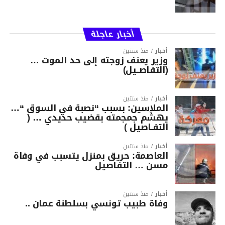
أخبار عاجلة
أخبار
منذ سنتين
وزير يعنف زوجته إلى حد الموت …
(التفاصــيل)
أخبار
منذ سنتين
الملاسين: بسبب “نصبة في السوق “…
يهشّم جمجمته بقضيب حديدي … (
التفـاصيل )
أخبار
منذ سنتين
العاصمة: حريق بمنزل يتسبب في وفاة
مسن … التفاصيل
أخبار
منذ سنتين
وفاة طبيب تونسي بسلطنة عمان ..