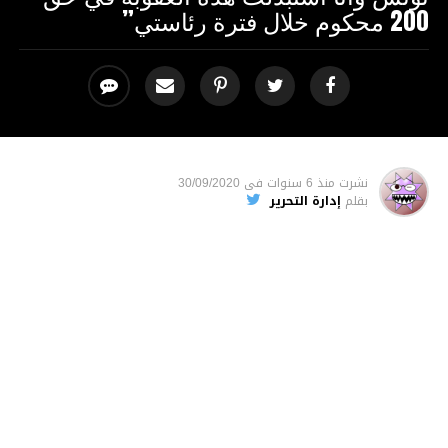
200 محكوم خلال فترة رئاستي”
نشرت
منذ 6 سنوات
فى
30/09/2020
بقلم
إدارة التحرير