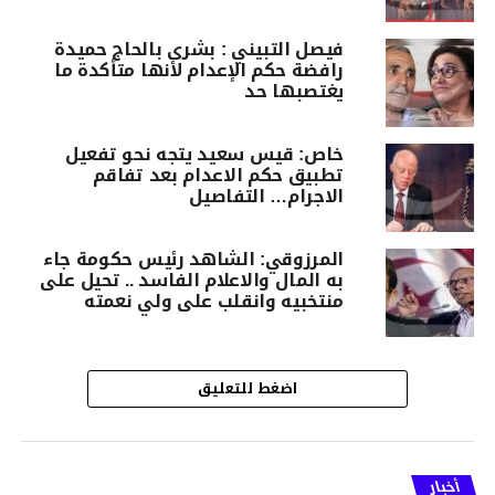
فيصل التبيني : بشرى بالحاج حميدة
رافضة حكم الإعدام لأنها متأكدة ما
يغتصبها حد
خاص: قيس سعيد يتجه نحو تفعيل
تطبيق حكم الاعدام بعد تفاقم
الاجرام… التفاصيل
المرزوقي: الشاهد رئيس حكومة جاء
به المال والاعلام الفاسد .. تحيل على
منتخبيه وانقلب على ولي نعمته
اضغط للتعليق
أخبار