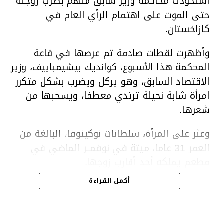
استحوذت محاكمة وزير سابق متهم بضرب زوجته
حتى الموت على اهتمام الرأي العام في
كازاخستان.
وأظهرت لقطات صادمة تم عرضها في قاعة
المحكمة هذا الأسبوع، كوانديك بيشيمباييف، وزير
الاقتصاد السابق، وهو يركل ويضرب بشكل متكرر
امرأة شابة نحيلة ترتدي معطفا، ويسحبها من
شعرها.
وعثر على المرأة، سلطانات نوكينوفا، البالغة من
العمر 31 عاما، ميتة في نوفمبر الماضي في
مطعم يملكه أحد أقارب زوجها.
أكمل القراءة
ووفقا لتقرير الطبيب الشرعي، توفيت نوكينوفا
متأثرة بصدمة في الدماغ، وكانت إحدى عظام
أنفها مكسورة وكانت هناك كدمات متعددة على