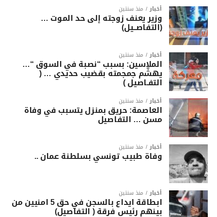
أخبار
منذ سنتين
وزير يعنف زوجته إلى حد الموت …
(التفاصــيل)
أخبار
منذ سنتين
الملاسين: بسبب “نصبة في السوق “…
يهشّم جمجمته بقضيب حديدي … (
التفـاصيل )
أخبار
منذ سنتين
العاصمة: حريق بمنزل يتسبب في وفاة
مسن … التفاصيل
أخبار
منذ سنتين
وفاة طبيب تونسي بسلطنة عمان ..
أخبار
منذ سنتين
ابطاقة ايداع بالسجن في حق 5 امنيين من
بينهم رئيس فرقة ( التفاصيل)