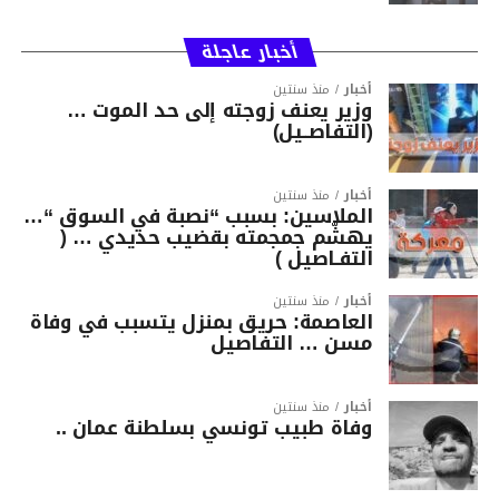
أخبار عاجلة
أخبار
منذ سنتين
وزير يعنف زوجته إلى حد الموت …
(التفاصــيل)
أخبار
منذ سنتين
الملاسين: بسبب “نصبة في السوق “…
يهشّم جمجمته بقضيب حديدي … (
التفـاصيل )
أخبار
منذ سنتين
العاصمة: حريق بمنزل يتسبب في وفاة
مسن … التفاصيل
أخبار
منذ سنتين
وفاة طبيب تونسي بسلطنة عمان ..