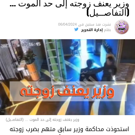
وزير يعنف زوجته إلى حد الموت …
(التفاصــيل)
نشرت
منذ سنتين
فى
06/04/2024
بقلم
إدارة التحرير
وزير يعنف زوجته إلى حد الموت ... (التفاصــيل)
استحوذت محاكمة وزير سابق متهم بضرب زوجته