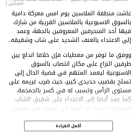
التفـاصيل )
عاشت منطقة الملاسين يوم امس معركة دامية
بالسوق الاسبوعية بالملاسين القريبة من شارك
فيها أحد المنحرفين المعروفين بالجهة، وعمد
إلى الاعتداء بالعنف الشديد على شاب وشقيقه..
ووفق ما توفر من معطيات فإن خلافا اندلع بين
طرفين النزاع على مكان انتصاب بالسوق
الاسبوعية ليعمد المتهم في قضية الحال إلى
تسلح بقضيب حديدي كبير، حيث ضرب غريمه على
مستوى الرأس وتسبب له في كسر بالجمجمة،
كما عمد أيضا إلى الاعتداء على شقيق الشاب
المتضرر ليتسبب له أيضا في كسور على مستوى
السابق واليد.
هذا وقد تمكن أعوان مركز الأمن الوطني بحي
أكمل القراءة
هلال في توقيت قياسي من محاصرة المشتبه به