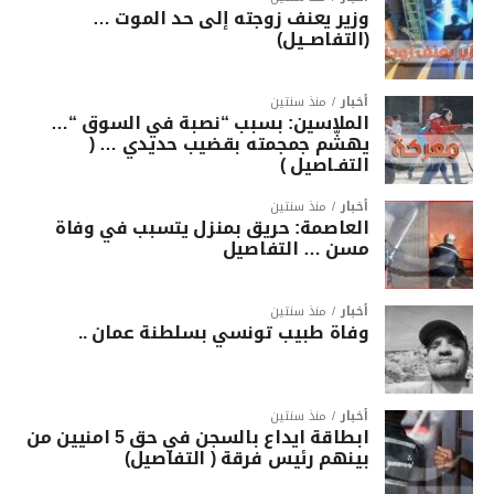
وزير يعنف زوجته إلى حد الموت …
(التفاصــيل)
أخبار
منذ سنتين
الملاسين: بسبب “نصبة في السوق “…
يهشّم جمجمته بقضيب حديدي … (
التفـاصيل )
أخبار
منذ سنتين
العاصمة: حريق بمنزل يتسبب في وفاة
مسن … التفاصيل
أخبار
منذ سنتين
وفاة طبيب تونسي بسلطنة عمان ..
أخبار
منذ سنتين
ابطاقة ايداع بالسجن في حق 5 امنيين من
بينهم رئيس فرقة ( التفاصيل)