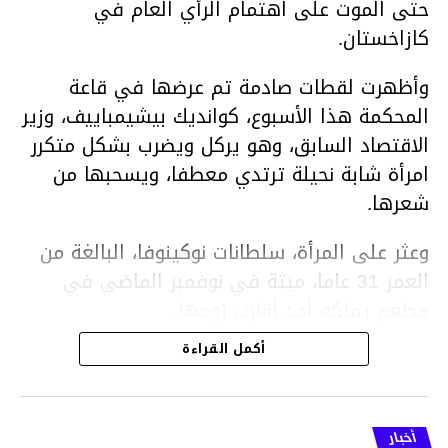
حتى الموت على اهتمام الرأي العام في
كازاخستان.
وأظهرت لقطات صادمة تم عرضها في قاعة
المحكمة هذا الأسبوع، كوانديك بيشيمباييف، وزير
الاقتصاد السابق، وهو يركل ويضرب بشكل متكرر
امرأة شابة نحيلة ترتدي معطفا، ويسحبها من
شعرها.
وعثر على المرأة، سلطانات نوكينوفا، البالغة من
العمر 31 عاما، ميتة في نوفمبر الماضي في
مطعم يملكه أحد أقارب زوجها.
أكمل القراءة
ووفقا لتقرير الطبيب الشرعي، توفيت نوكينوفا
متأثرة بصدمة في الدماغ، وكانت إحدى عظام
أنفها مكسورة وكانت هناك كدمات متعددة على
أخبار
وجهها ورأسها وذراعيها ويديها.