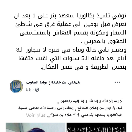
توفي تلميذ بكالوريا بمعهد بئر على 1 بعد ان
تعرض قبل يومين الى عملية غرق في شاطئ
الشفار ومكوثه بقسم الانعاش بالمستشفى
الجهوي بالمحرس .
وتعتبر ثاني حالة وفاة في فترة لا تتجاوز الـ3
أيام بعد طفلة الـ5 سنوات التي لقيت حتفها
بنفس الطريقة و في نفس المكان.