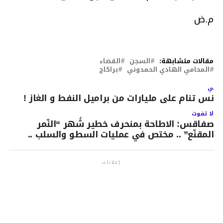
م.ض
مقالات متشابهة:
السجن
القضاء
المحامي الهادي الحمدوني
براكاج
لتالي
ونس تنام على مليارات من براميل النفط و الغاز !
لا تفوت
صفاقس: الاطاحة بمنحرف خطير شُهر “النّمر
المقنّع” .. مختص في عمليات السطو والسلب ..
إعلانات