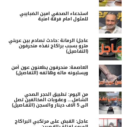
استدعاء الصحفي امين الضبايبي
للمثول امام فرقة امنية
عاجل/ الرمانة :حادث تصادم بين عربتي
مترو بسبب براكاج نفذه منحرفون
(التفاصيل)
العاصمة: منحرفون يطعنون عون أمن
ويسلبونه ماله وهاتفه (التفاصيل)
من اليوم: تطبيق الحجر الصحي
الشامل… وعقوبات المخالفين تصل
الى 5 الاف دينار والسجن (التفـاصيل)
عاجل: القبض على مرتكبي البراكاج
المروع لفتاة بالقصرين