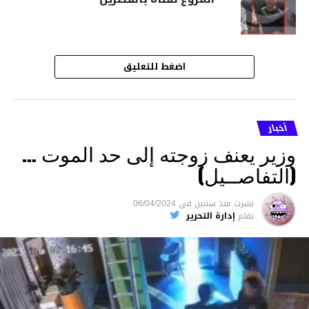
اضغط للتعليق
أخبار
وزير يعنف زوجته إلى حد الموت …
(التفاصــيل)
نشرت
منذ سنتين
فى
06/04/2024
بقلم
إدارة التحرير