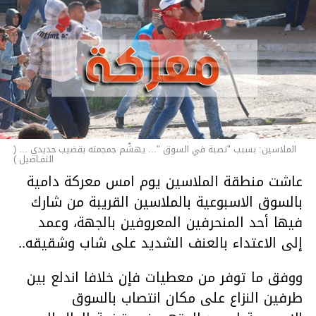
الملاسين: بسبب "نصبة في السوق "... يهشّم جمجمته بقضيب حديدي ... (
التفـاصيل )
عاشت منطقة الملاسين يوم امس معركة دامية
بالسوق الاسبوعية بالملاسين القريبة من شارك
فيها أحد المنحرفين المعروفين بالجهة، وعمد
إلى الاعتداء بالعنف الشديد على شاب وشقيقه..
ووفق ما توفر من معطيات فإن خلافا اندلع بين
طرفين النزاع على مكان انتصاب بالسوق