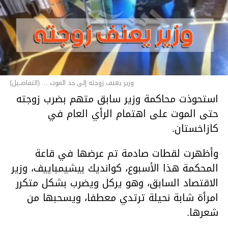
وزير يعنف زوجته إلى حد الموت ... (التفاصــيل)
استحوذت محاكمة وزير سابق متهم بضرب زوجته
حتى الموت على اهتمام الرأي العام في
كازاخستان.
وأظهرت لقطات صادمة تم عرضها في قاعة
المحكمة هذا الأسبوع، كوانديك بيشيمباييف، وزير
الاقتصاد السابق، وهو يركل ويضرب بشكل متكرر
امرأة شابة نحيلة ترتدي معطفا، ويسحبها من
شعرها.