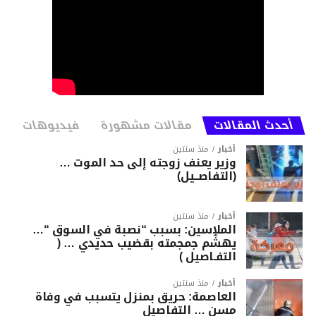
أحدث المقالات
مقالات مشهورة
فيديوهات
أخبار
منذ سنتين
وزير يعنف زوجته إلى حد الموت …
(التفاصــيل)
أخبار
منذ سنتين
الملاسين: بسبب “نصبة في السوق “…
يهشّم جمجمته بقضيب حديدي … (
التفـاصيل )
أخبار
منذ سنتين
العاصمة: حريق بمنزل يتسبب في وفاة
مسن … التفاصيل