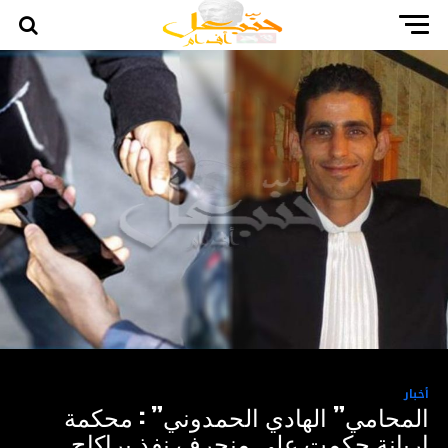
أخبار
المحامي” الهادي الحمدوني” : محكمة
اريانة حكمت على منحرف نفذ براكاج