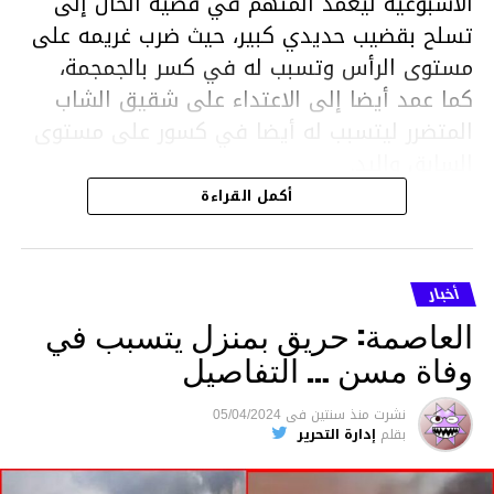
الاسبوعية ليعمد المتهم في قضية الحال إلى
تسلح بقضيب حديدي كبير، حيث ضرب غريمه على
مستوى الرأس وتسبب له في كسر بالجمجمة،
كما عمد أيضا إلى الاعتداء على شقيق الشاب
المتضرر ليتسبب له أيضا في كسور على مستوى
السابق واليد.
هذا وقد تمكن أعوان مركز الأمن الوطني بحي
أكمل القراءة
هلال في توقيت قياسي من محاصرة المشتبه به
والقبض عليه وإحالته على التحقيق في خصوص
ما نُسبه إليه.
أخبار
العاصمة: حريق بمنزل يتسبب في
وفاة مسن … التفاصيل
متابعة
نشرت
منذ سنتين
فى
05/04/2024
بقلم
إدارة التحرير
قسم الاخبار