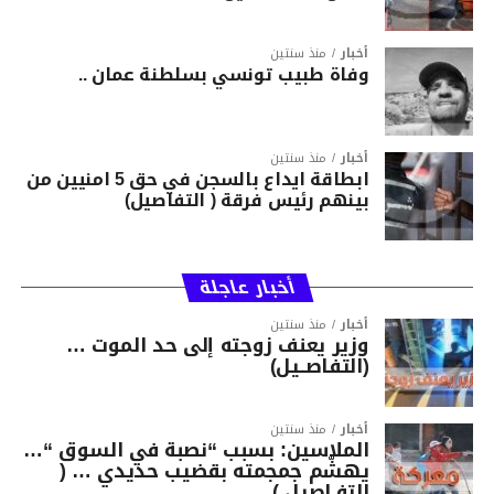
أخبار
منذ سنتين
وفاة طبيب تونسي بسلطنة عمان ..
أخبار
منذ سنتين
ابطاقة ايداع بالسجن في حق 5 امنيين من
بينهم رئيس فرقة ( التفاصيل)
أخبار عاجلة
أخبار
منذ سنتين
وزير يعنف زوجته إلى حد الموت …
(التفاصــيل)
أخبار
منذ سنتين
الملاسين: بسبب “نصبة في السوق “…
يهشّم جمجمته بقضيب حديدي … (
التفـاصيل )