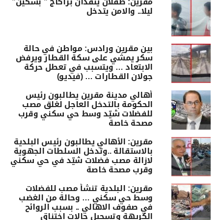
مقرين: طفلان ينفذان براكاج ” بسكين”
ليلا.. والامن يتدخل
بين مقرين ورادس: مواطن في حالة
سكر يمشي على سكة القطار ويرفض
الابتعاد … ويتسبب في تعطل حركة
جولان القطارات … (فيديو)
أهالي مدينة مقرين يطالبون رئيس
الحكومة بالتدخل العاجل لغلق مصب
للفضلات شيّد وسط حي سكني وقرب
مصحة خاصة
مقرين: الأهالي يطالبون رئيس البلدية
بالاستقالة ..وتدخل السلطات الجهوية
لازالة مصب فضلات شيّد في حي سكني
وقرب مصحة خاصة
مقرين: البلدية تنشأ مصب للفضلات
وسط حي سكني … وحالة من الغضب
في صفوف الاهالي .. بسبب الروائح
الكريهة وتسجيل حالات اختناق