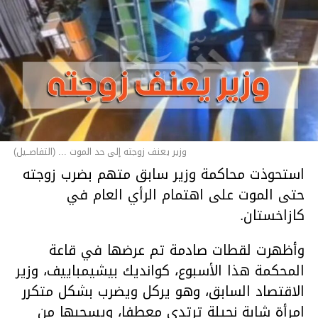
وزير يعنف زوجته إلى حد الموت ... (التفاصــيل)
استحوذت محاكمة وزير سابق متهم بضرب زوجته
حتى الموت على اهتمام الرأي العام في
كازاخستان.
وأظهرت لقطات صادمة تم عرضها في قاعة
المحكمة هذا الأسبوع، كوانديك بيشيمباييف، وزير
الاقتصاد السابق، وهو يركل ويضرب بشكل متكرر
امرأة شابة نحيلة ترتدي معطفا، ويسحبها من