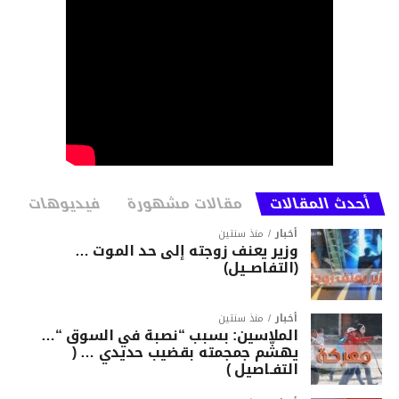
أحدث المقالات
مقالات مشهورة
فيديوهات
أخبار
منذ سنتين
وزير يعنف زوجته إلى حد الموت …
(التفاصــيل)
أخبار
منذ سنتين
الملاسين: بسبب “نصبة في السوق “…
يهشّم جمجمته بقضيب حديدي … (
التفـاصيل )