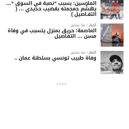
الملاسين: بسبب “نصبة في السوق “…
يهشّم جمجمته بقضيب حديدي … (
التفـاصيل )
أخبار
منذ سنتين
العاصمة: حريق بمنزل يتسبب في وفاة
مسن … التفاصيل
أخبار
منذ سنتين
وفاة طبيب تونسي بسلطنة عمان ..
إعلانات