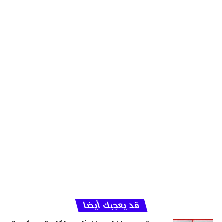
قد يعجبك أيضا