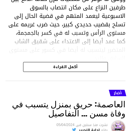
طرفين النزاع على مكان انتصاب بالسوق
الاسبوعية ليعمد المتهم في قضية الحال إلى
تسلح بقضيب حديدي كبير، حيث ضرب غريمه على
مستوى الرأس وتسبب له في كسر بالجمجمة،
كما عمد أيضا إلى الاعتداء على شقيق الشاب
المتضرر ليتسبب له أيضا في كسور على مستوى
السابق واليد.
هذا وقد تمكن أعوان مركز الأمن الوطني بحي
أكمل القراءة
هلال في توقيت قياسي من محاصرة المشتبه به
والقبض عليه وإحالته على التحقيق في خصوص
ما نُسبه إليه.
أخبار
العاصمة: حريق بمنزل يتسبب في
وفاة مسن … التفاصيل
متابعة
نشرت
منذ سنتين
فى
05/04/2024
بقلم
إدارة التحرير