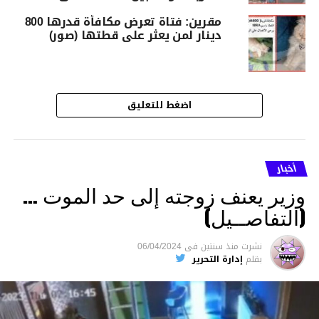
مقرين: فتاة تعرض مكافأة قدرها 800
دينار لمن يعثر على قطتها (صور)
اضغط للتعليق
أخبار
وزير يعنف زوجته إلى حد الموت …
(التفاصــيل)
نشرت
منذ سنتين
فى
06/04/2024
بقلم
إدارة التحرير