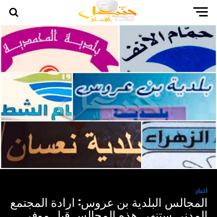
أخبار
المجالس البلدية بن عروس: ارادة المجتمع
المدني ستنهي هذه المجالس قبل موفى