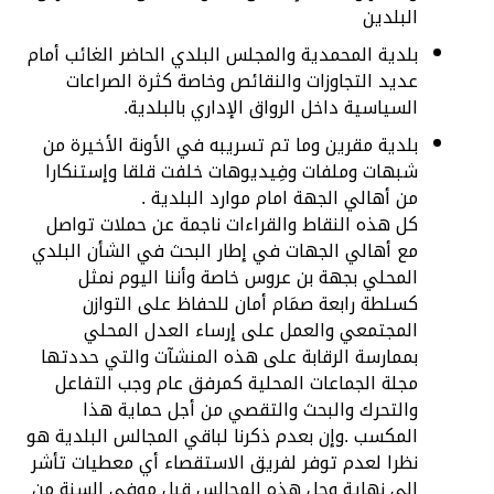
البلدين
بلدية المحمدية والمجلس البلدي الحاضر الغائب أمام
عديد التجاوزات والنقائص وخاصة كثرة الصراعات
السياسية داخل الرواق الإداري بالبلدية.
بلدية مقرين وما تم تسريبه في الأونة الأخيرة من
شبهات وملفات وفِيديوهات خلفت قلقا وإستنكارا
من أهالي الجهة امام موارد البلدية .
كل هذه النقاط والقراءات ناجمة عن حملات تواصل
مع أهالي الجهات في إطار البحث في الشأن البلدي
المحلي بجهة بن عروس خاصة وأننا اليوم نمثل
كسلطة رابعة صمَام أمان للحفاظ على التوازن
المجتمعي والعمل على إرساء العدل المحلي
بممارسة الرقابة على هذه المنشآت والتي حددتها
مجلة الجماعات المحلية كمرفق عام وجب التفاعل
والتحرك والبحث والتقصي من أجل حماية هذا
المكسب .وإن بعدم ذكرنا لباقي المجالس البلدية هو
نظرا لعدم توفر لفريق الاستقصاء أي معطيات تأشر
الي نهاية وحل هذه المجالس قبل موفى السنة من