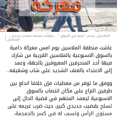
الملاسين: بسبب "نصبة في السوق "... يهشّم جمجمته بقضيب حديدي ... (
التفـاصيل )
عاشت منطقة الملاسين يوم امس معركة دامية
بالسوق الاسبوعية بالملاسين القريبة من شارك
فيها أحد المنحرفين المعروفين بالجهة، وعمد
إلى الاعتداء بالعنف الشديد على شاب وشقيقه..
ووفق ما توفر من معطيات فإن خلافا اندلع بين
طرفين النزاع على مكان انتصاب بالسوق
الاسبوعية ليعمد المتهم في قضية الحال إلى
تسلح بقضيب حديدي كبير، حيث ضرب غريمه على
مستوى الرأس وتسبب له في كسر بالجمجمة،