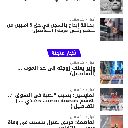
أخبار
منذ سنتين
ابطاقة ايداع بالسجن في حق 5 امنيين من
بينهم رئيس فرقة ( التفاصيل)
أخبار عاجلة
أخبار
منذ سنتين
وزير يعنف زوجته إلى حد الموت …
(التفاصــيل)
أخبار
منذ سنتين
الملاسين: بسبب “نصبة في السوق “…
يهشّم جمجمته بقضيب حديدي … (
التفـاصيل )
أخبار
منذ سنتين
العاصمة: حريق بمنزل يتسبب في وفاة
مسن … التفاصيل