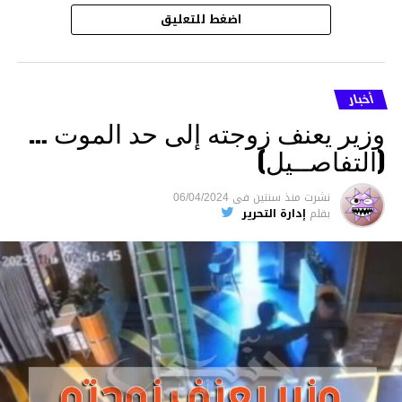
اضغط للتعليق
أخبار
وزير يعنف زوجته إلى حد الموت …
(التفاصــيل)
نشرت
منذ سنتين
فى
06/04/2024
بقلم
إدارة التحرير