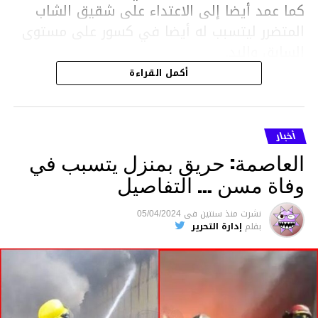
كما عمد أيضا إلى الاعتداء على شقيق الشاب
المتضرر ليتسبب له أيضا في كسور على مستوى
السابق واليد.
هذا وقد تمكن أعوان مركز الأمن الوطني بحي
أكمل القراءة
هلال في توقيت قياسي من محاصرة المشتبه به
والقبض عليه وإحالته على التحقيق في خصوص
ما نُسبه إليه.
أخبار
العاصمة: حريق بمنزل يتسبب في
وفاة مسن … التفاصيل
متابعة
نشرت
منذ سنتين
فى
05/04/2024
بقلم
إدارة التحرير
قسم الاخبار