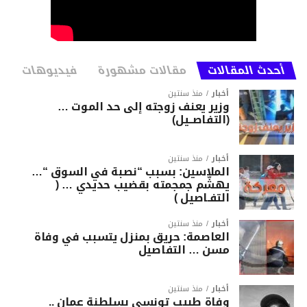
أحدث المقالات
مقالات مشهورة
فيديوهات
أخبار
منذ سنتين
وزير يعنف زوجته إلى حد الموت …
(التفاصــيل)
أخبار
منذ سنتين
الملاسين: بسبب “نصبة في السوق “…
يهشّم جمجمته بقضيب حديدي … (
التفـاصيل )
أخبار
منذ سنتين
العاصمة: حريق بمنزل يتسبب في وفاة
مسن … التفاصيل
أخبار
منذ سنتين
وفاة طبيب تونسي بسلطنة عمان ..