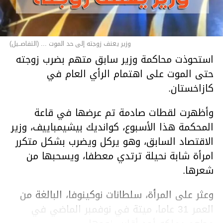
وزير يعنف زوجته إلى حد الموت ... (التفاصــيل)
استحوذت محاكمة وزير سابق متهم بضرب زوجته
حتى الموت على اهتمام الرأي العام في
كازاخستان.
وأظهرت لقطات صادمة تم عرضها في قاعة
المحكمة هذا الأسبوع، كوانديك بيشيمباييف، وزير
الاقتصاد السابق، وهو يركل ويضرب بشكل متكرر
امرأة شابة نحيلة ترتدي معطفا، ويسحبها من
شعرها.
وعثر على المرأة، سلطانات نوكينوفا، البالغة من
العمر 31 عاما، ميتة في نوفمبر الماضي في