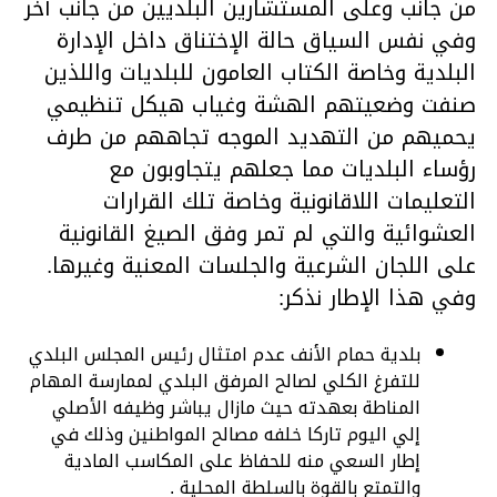
من جانب وعلى المستشارين البلديين من جانب أخر
وفي نفس السياق حالة الإختناق داخل الإدارة
البلدية وخاصة الكتاب العامون للبلديات واللذين
صنفت وضعيتهم الهشة وغياب هيكل تنظيمي
يحميهم من التهديد الموجه تجاههم من طرف
رؤساء البلديات مما جعلهم يتجاوبون مع
التعليمات اللاقانونية وخاصة تلك القرارات
العشوائية والتي لم تمر وفق الصيغ القانونية
على اللجان الشرعية والجلسات المعنية وغيرها.
وفي هذا الإطار نذكر:
بلدية حمام الأنف عدم امتثال رئيس المجلس البلدي
للتفرغ الكلي لصالح المرفق البلدي لممارسة المهام
المناطة بعهدته حيث مازال يباشر وظيفه الأصلي
إلي اليوم تاركا خلفه مصالح المواطنين وذلك في
إطار السعي منه للحفاظ على المكاسب المادية
والتمتع بالقوة بالسلطة المحلية .