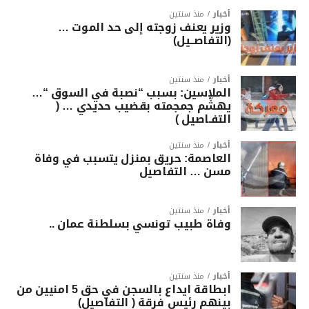
أخبار
منذ سنتين
وزير يعنف زوجته إلى حد الموت …
(التفاصــيل)
أخبار
منذ سنتين
الملاسين: بسبب “نصبة في السوق “…
يهشّم جمجمته بقضيب حديدي … (
التفـاصيل )
أخبار
منذ سنتين
العاصمة: حريق بمنزل يتسبب في وفاة
مسن … التفاصيل
أخبار
منذ سنتين
وفاة طبيب تونسي بسلطنة عمان ..
أخبار
منذ سنتين
ابطاقة ايداع بالسجن في حق 5 امنيين من
بينهم رئيس فرقة ( التفاصيل)