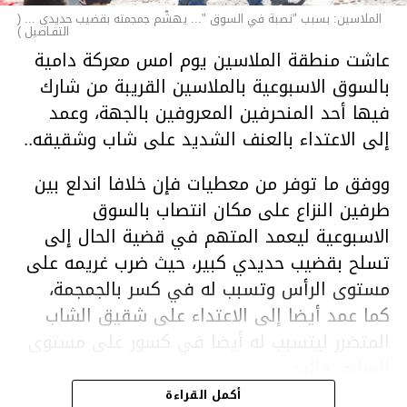
الملاسين: بسبب "نصبة في السوق "... يهشّم جمجمته بقضيب حديدي ... (
التفـاصيل )
عاشت منطقة الملاسين يوم امس معركة دامية
بالسوق الاسبوعية بالملاسين القريبة من شارك
فيها أحد المنحرفين المعروفين بالجهة، وعمد
إلى الاعتداء بالعنف الشديد على شاب وشقيقه..
ووفق ما توفر من معطيات فإن خلافا اندلع بين
طرفين النزاع على مكان انتصاب بالسوق
الاسبوعية ليعمد المتهم في قضية الحال إلى
تسلح بقضيب حديدي كبير، حيث ضرب غريمه على
مستوى الرأس وتسبب له في كسر بالجمجمة،
كما عمد أيضا إلى الاعتداء على شقيق الشاب
المتضرر ليتسبب له أيضا في كسور على مستوى
السابق واليد.
هذا وقد تمكن أعوان مركز الأمن الوطني بحي
أكمل القراءة