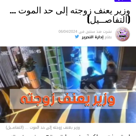
وزير يعنف زوجته إلى حد الموت …
(التفاصــيل)
نشرت
منذ سنتين
فى
06/04/2024
بقلم
إدارة التحرير
وزير يعنف زوجته إلى حد الموت ... (التفاصــيل)