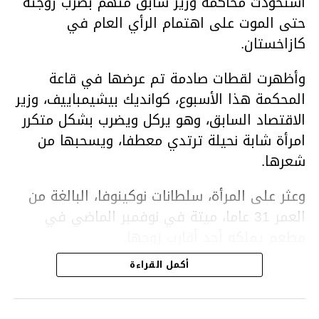
استحوذت محاكمة وزير سابق متهم بضرب زوجته
حتى الموت على اهتمام الرأي العام في
كازاخستان.
وأظهرت لقطات صادمة تم عرضها في قاعة
المحكمة هذا الأسبوع، كوانديك بيشيمباييف، وزير
الاقتصاد السابق، وهو يركل ويضرب بشكل متكرر
امرأة شابة نحيلة ترتدي معطفا، ويسحبها من
شعرها.
وعثر على المرأة، سلطانات نوكينوفا، البالغة من
العمر 31 عاما، ميتة في نوفمبر الماضي في
مطعم يملكه أحد أقارب زوجها.
أكمل القراءة
ووفقا لتقرير الطبيب الشرعي، توفيت نوكينوفا
متأثرة بصدمة في الدماغ، وكانت إحدى عظام
أنفها مكسورة وكانت هناك كدمات متعددة على