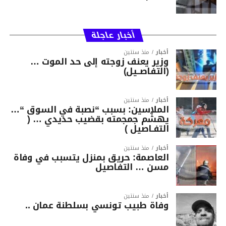
أخبار عاجلة
أخبار
منذ سنتين
وزير يعنف زوجته إلى حد الموت …
(التفاصــيل)
أخبار
منذ سنتين
الملاسين: بسبب “نصبة في السوق “…
يهشّم جمجمته بقضيب حديدي … (
التفـاصيل )
أخبار
منذ سنتين
العاصمة: حريق بمنزل يتسبب في وفاة
مسن … التفاصيل
أخبار
منذ سنتين
وفاة طبيب تونسي بسلطنة عمان ..