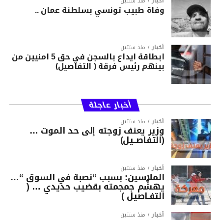
أخبار
منذ سنتين
وفاة طبيب تونسي بسلطنة عمان ..
أخبار
منذ سنتين
ابطاقة ايداع بالسجن في حق 5 امنيين من
بينهم رئيس فرقة ( التفاصيل)
أخبار عاجلة
أخبار
منذ سنتين
وزير يعنف زوجته إلى حد الموت …
(التفاصــيل)
أخبار
منذ سنتين
الملاسين: بسبب “نصبة في السوق “…
يهشّم جمجمته بقضيب حديدي … (
التفـاصيل )
أخبار
منذ سنتين