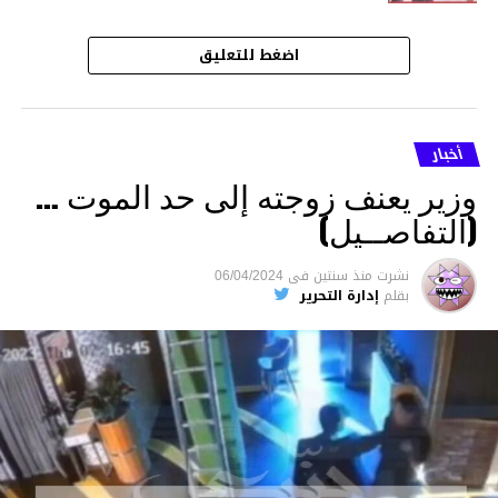
اضغط للتعليق
أخبار
وزير يعنف زوجته إلى حد الموت …
(التفاصــيل)
نشرت
منذ سنتين
فى
06/04/2024
بقلم
إدارة التحرير