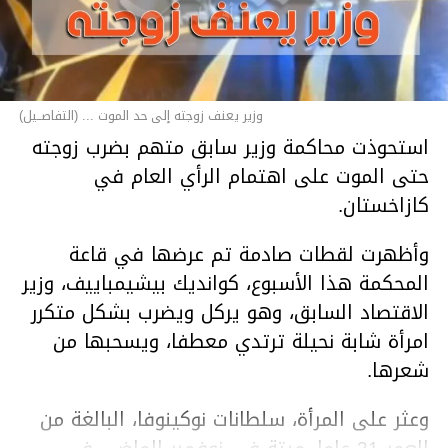
وزير يعنف زوجته إلى حد الموت ... (التفاصــيل)
استحوذت محاكمة وزير سابق متهم بضرب زوجته
حتى الموت على اهتمام الرأي العام في
كازاخستان.
وأظهرت لقطات صادمة تم عرضها في قاعة
المحكمة هذا الأسبوع، كوانديك بيشيمباييف، وزير
الاقتصاد السابق، وهو يركل ويضرب بشكل متكرر
امرأة شابة نحيلة ترتدي معطفا، ويسحبها من
شعرها.
وعثر على المرأة، سلطانات نوكينوفا، البالغة من