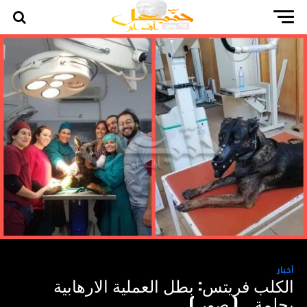
أخبار
الكلب فريتس: بطل العملية الارهابية
بجلمة .. ( صور )