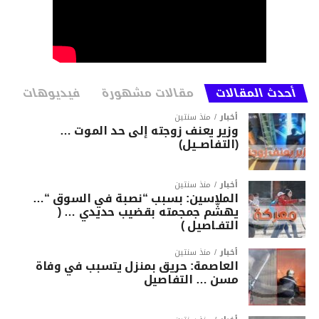
أحدث المقالات
مقالات مشهورة
فيديوهات
أخبار
منذ سنتين
وزير يعنف زوجته إلى حد الموت …
(التفاصــيل)
أخبار
منذ سنتين
الملاسين: بسبب “نصبة في السوق “…
يهشّم جمجمته بقضيب حديدي … (
التفـاصيل )
أخبار
منذ سنتين
العاصمة: حريق بمنزل يتسبب في وفاة
مسن … التفاصيل