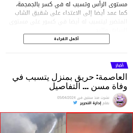
مستوى الرأس وتسبب له في كسر بالجمجمة،
كما عمد أيضا إلى الاعتداء على شقيق الشاب
المتضرر ليتسبب له أيضا في كسور على مستوى
السابق واليد.
هذا وقد تمكن أعوان مركز الأمن الوطني بحي
أكمل القراءة
هلال في توقيت قياسي من محاصرة المشتبه به
والقبض عليه وإحالته على التحقيق في خصوص
ما نُسبه إليه.
أخبار
العاصمة: حريق بمنزل يتسبب في
وفاة مسن … التفاصيل
متابعة
نشرت
منذ سنتين
فى
05/04/2024
بقلم
إدارة التحرير
قسم الاخبار