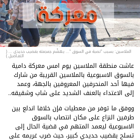
الملاسين: بسبب "نصبة في السوق "... يهشّم جمجمته بقضيب حديدي ... (
التفـاصيل )
عاشت منطقة الملاسين يوم امس معركة دامية
بالسوق الاسبوعية بالملاسين القريبة من شارك
فيها أحد المنحرفين المعروفين بالجهة، وعمد
إلى الاعتداء بالعنف الشديد على شاب وشقيقه..
ووفق ما توفر من معطيات فإن خلافا اندلع بين
طرفين النزاع على مكان انتصاب بالسوق
الاسبوعية ليعمد المتهم في قضية الحال إلى
تسلح بقضيب حديدي كبير، حيث ضرب غريمه على