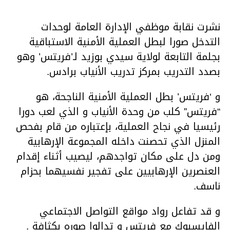
نشرت نقابة موظفي الإدارة العامة لوحدات
التدخل صورا لبطل العملية الأمنية الاستباقية
بجلمة التابعة لولاية سيدي بوزيد لـ’فريتس’ وهو
بصدد التدريب بمركز تدريب الأنياب برادس.
و ‘فريتس’ بطل العملية الأمنية الناجحة، هو
“فريتس” كلب من وحدة الأنياب و الذي لعب دورا
رئيسيا في نجاح العملية، بإعتباره من قام بفحص
المنزل الذي تحصنت داخله المجموعة الإرهابية
ومن دل على مكان تواجدهم، ليصيب أثناء إقدام
العنصرين الإرهابيين على تفجير نفسيهما بحزام
ناسف.
و قد تفاعل رواد مواقع التواصل الاجتماعي
الفايسبوك مع فريتس و تدالوا صوره بكثافة .