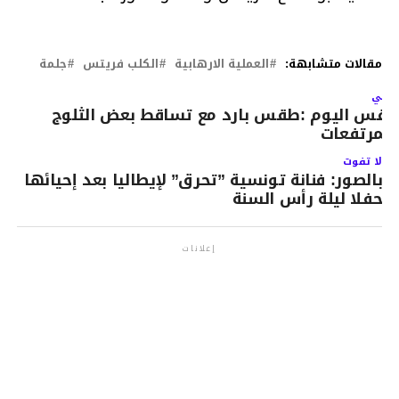
مقالات متشابهة:
العملية الارهابية
الكلب فريتس
جلمة
لتالي
قس اليوم :طقس بارد مع تساقط بعض الثلوج
المرتفعات
لا تفوت
بالصور: فنانة تونسية ”تحرق” لإيطاليا بعد إحيائها
حفلا ليلة رأس السنة
إعلانات