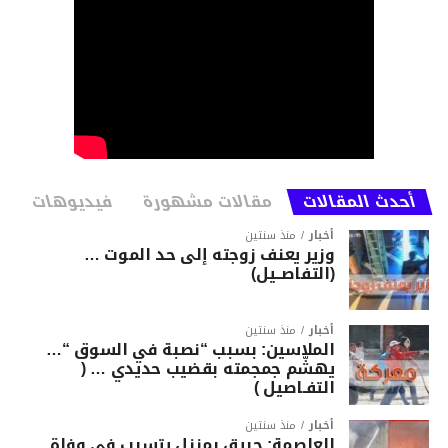
أحدث المقالات
مقالات مشهورة
فيديوهات
أخبار
منذ سنتين
وزير يعنف زوجته إلى حد الموت …
(التفاصــيل)
أخبار
منذ سنتين
الملاسين: بسبب “نصبة في السوق “…
يهشّم جمجمته بقضيب حديدي … (
التفـاصيل )
أخبار
منذ سنتين
العاصمة: حريق بمنزل يتسبب في وفاة