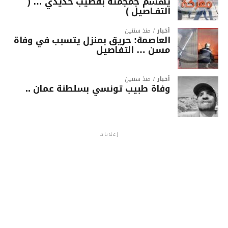
يهشّم جمجمته بقضيب حديدي … (
التفـاصيل )
أخبار
منذ سنتين
العاصمة: حريق بمنزل يتسبب في وفاة
مسن … التفاصيل
أخبار
منذ سنتين
وفاة طبيب تونسي بسلطنة عمان ..
إعلانات