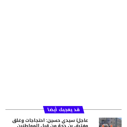
قد يعجبك أيضا
عاجل/ سيدي حسين: احتجاجات وغلق
مفترق بن دحة من قبل المواطنين