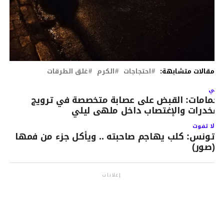
مقالات متشابهة:
احتجاجات
الكرم
غلق الطرقات
لتالي
لحمامات: القبض على عصابة متخصصة في ترويج
لمخدرات والإغتصاب داخل ملهى ليلي
لا تفوت
تونس: كلب يهاجم صاحبته .. ويأكل جزء من فمها
(صور)
إعلانات