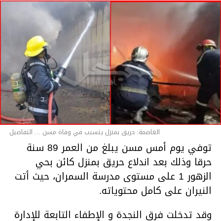
العاصمة: حريق بمنزل يتسبب في وفاة مسن ... التفاصيل
توفي يوم أمس مسن يبلغ من العمر 89 سنة
حرقا وذلك بعد اندلاع حريق بمنزل كائن بحي
الزهور 1 على مستوى مدرسة السمران، حيث أتت
النيران على كامل محتوياته.
وقد تدخلت فرق النجدة و الإطفاء التابعة للإدارة