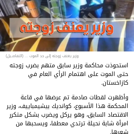
وزير يعنف زوجته إلى حد الموت ... (التفاصــيل)
استحوذت محاكمة وزير سابق متهم بضرب زوجته
حتى الموت على اهتمام الرأي العام في
كازاخستان.
وأظهرت لقطات صادمة تم عرضها في قاعة
المحكمة هذا الأسبوع، كوانديك بيشيمباييف، وزير
الاقتصاد السابق، وهو يركل ويضرب بشكل متكرر
امرأة شابة نحيلة ترتدي معطفا، ويسحبها من
شعرها.