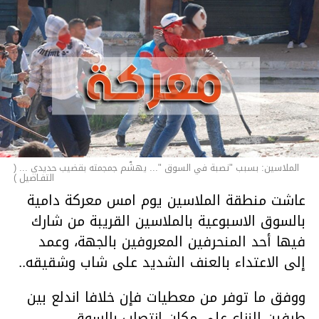
الملاسين: بسبب "نصبة في السوق "... يهشّم جمجمته بقضيب حديدي ... (
التفـاصيل )
عاشت منطقة الملاسين يوم امس معركة دامية
بالسوق الاسبوعية بالملاسين القريبة من شارك
فيها أحد المنحرفين المعروفين بالجهة، وعمد
إلى الاعتداء بالعنف الشديد على شاب وشقيقه..
ووفق ما توفر من معطيات فإن خلافا اندلع بين
طرفين النزاع على مكان انتصاب بالسوق