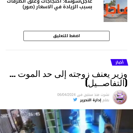
عاجل/سوسة: احتجاجات وغلق الطرقات
بسبب الزيادة في الاسعار (صور)
اضغط للتعليق
أخبار
وزير يعنف زوجته إلى حد الموت …
(التفاصــيل)
نشرت
منذ سنتين
فى
06/04/2024
بقلم
إدارة التحرير