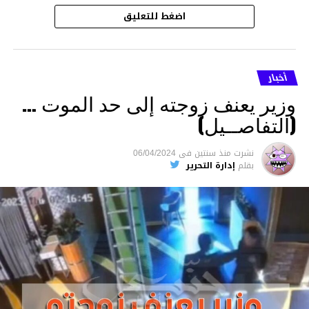
اضغط للتعليق
أخبار
وزير يعنف زوجته إلى حد الموت …
(التفاصــيل)
نشرت
منذ سنتين
فى
06/04/2024
بقلم
إدارة التحرير