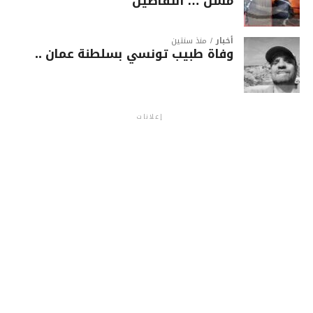
مسن … التفاصيل
أخبار
منذ سنتين
وفاة طبيب تونسي بسلطنة عمان ..
إعلانات