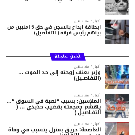
أخبار
منذ سنتين
ابطاقة ايداع بالسجن في حق 5 امنيين من
بينهم رئيس فرقة ( التفاصيل)
أخبار عاجلة
أخبار
منذ سنتين
وزير يعنف زوجته إلى حد الموت …
(التفاصــيل)
أخبار
منذ سنتين
الملاسين: بسبب “نصبة في السوق “…
يهشّم جمجمته بقضيب حديدي … (
التفـاصيل )
أخبار
منذ سنتين
العاصمة: حريق بمنزل يتسبب في وفاة