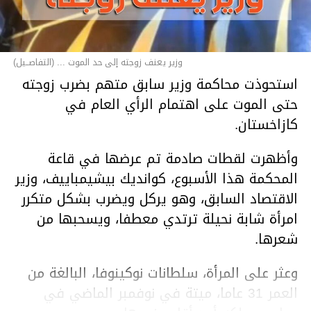
وزير يعنف زوجته إلى حد الموت ... (التفاصــيل)
استحوذت محاكمة وزير سابق متهم بضرب زوجته
حتى الموت على اهتمام الرأي العام في
كازاخستان.
وأظهرت لقطات صادمة تم عرضها في قاعة
المحكمة هذا الأسبوع، كوانديك بيشيمباييف، وزير
الاقتصاد السابق، وهو يركل ويضرب بشكل متكرر
امرأة شابة نحيلة ترتدي معطفا، ويسحبها من
شعرها.
وعثر على المرأة، سلطانات نوكينوفا، البالغة من
العمر 31 عاما، ميتة في نوفمبر الماضي في