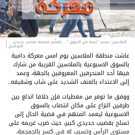
الملاسين: بسبب "نصبة في السوق "... يهشّم جمجمته بقضيب حديدي ... (
التفـاصيل )
عاشت منطقة الملاسين يوم امس معركة دامية
بالسوق الاسبوعية بالملاسين القريبة من شارك
فيها أحد المنحرفين المعروفين بالجهة، وعمد
إلى الاعتداء بالعنف الشديد على شاب وشقيقه..
ووفق ما توفر من معطيات فإن خلافا اندلع بين
طرفين النزاع على مكان انتصاب بالسوق
الاسبوعية ليعمد المتهم في قضية الحال إلى
تسلح بقضيب حديدي كبير، حيث ضرب غريمه على
مستوى الرأس وتسبب له في كسر بالجمجمة،