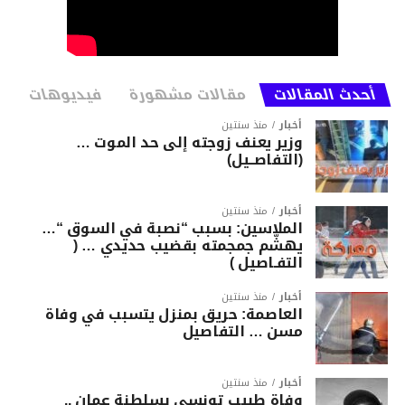
أحدث المقالات
مقالات مشهورة
فيديوهات
أخبار
منذ سنتين
وزير يعنف زوجته إلى حد الموت …
(التفاصــيل)
أخبار
منذ سنتين
الملاسين: بسبب “نصبة في السوق “…
يهشّم جمجمته بقضيب حديدي … (
التفـاصيل )
أخبار
منذ سنتين
العاصمة: حريق بمنزل يتسبب في وفاة
مسن … التفاصيل
أخبار
منذ سنتين
وفاة طبيب تونسي بسلطنة عمان ..