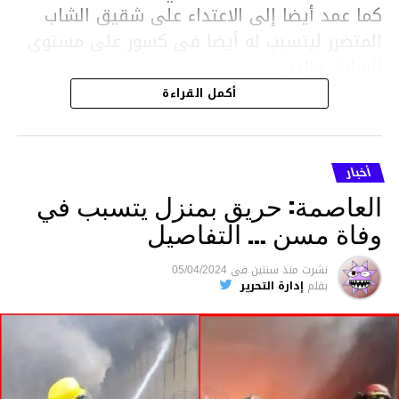
كما عمد أيضا إلى الاعتداء على شقيق الشاب
المتضرر ليتسبب له أيضا في كسور على مستوى
السابق واليد.
هذا وقد تمكن أعوان مركز الأمن الوطني بحي
أكمل القراءة
هلال في توقيت قياسي من محاصرة المشتبه به
والقبض عليه وإحالته على التحقيق في خصوص
ما نُسبه إليه.
أخبار
العاصمة: حريق بمنزل يتسبب في
وفاة مسن … التفاصيل
متابعة
نشرت
منذ سنتين
فى
05/04/2024
بقلم
إدارة التحرير
قسم الاخبار