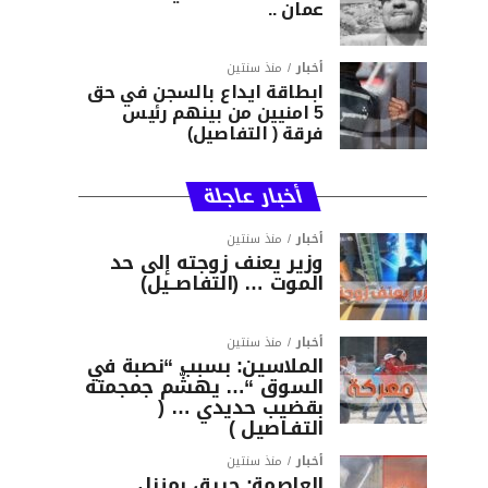
عمان ..
أخبار
منذ سنتين
ابطاقة ايداع بالسجن في حق
5 امنيين من بينهم رئيس
فرقة ( التفاصيل)
أخبار عاجلة
أخبار
منذ سنتين
وزير يعنف زوجته إلى حد
الموت … (التفاصــيل)
أخبار
منذ سنتين
الملاسين: بسبب “نصبة في
السوق “… يهشّم جمجمته
بقضيب حديدي … (
التفـاصيل )
أخبار
منذ سنتين
العاصمة: حريق بمنزل