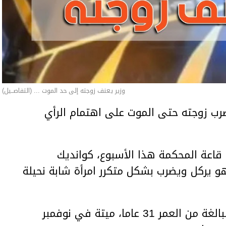
وزير يعنف زوجته إلى حد الموت ... (التفاصــيل)
ب زوجته حتى الموت على اهتمام الرأي
اعة المحكمة هذا الأسبوع، كوانديك
هو يركل ويضرب بشكل متكرر امرأة شابة نحيلة
وعثر على المرأة، سلطانات نوكينوفا، البالغة من العمر 31 عاما، ميتة في نوفمبر