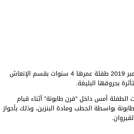
توفيت صباح اليوم الأربعاء 2 ديسمبر 2019 طفلة عمرها 4 سنوات بقسم الإنعاش
رة بحروقها البليغة.
لطفلة أمس داخل ”فرن طابونة” أثناء قيام
لطابونة بواسطة الحطب ومادة البنزين، وذلك بأحواز
قيروان.