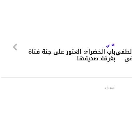
التالي
لطفي
باب الخضراء: العثور على جثة فتاة
هى
بغرفة صديقها
إعلانات