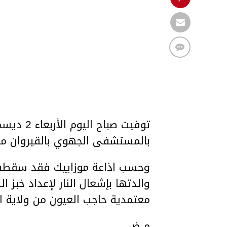
بالمستشفى الجهوي بالقيروان متأث
وحسب اذاعة موزاييك فقد سقطت ا
والدتها بإشعال النار لإعداد خبز ا
معتمدية حاجب العيون من ولاية ال
م.ض