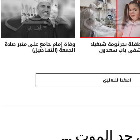
فلة بجرثومة شيغيلا
وفاة إمام جامع على منبر صلاة
فى باب سعدون
الجمعة (التفـاصيل)
اضغط للتعليق
ى حد الموت …