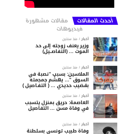
أحدث المقالات
مقالات مشهورة
فيديوهات
أخبار
منذ سنتين
وزير يعنف زوجته إلى حد
الموت … (التفاصــيل)
أخبار
منذ سنتين
الملاسين: بسبب “نصبة في
السوق “… يهشّم جمجمته
بقضيب حديدي … ( التفـاصيل )
أخبار
منذ سنتين
العاصمة: حريق بمنزل يتسبب
في وفاة مسن … التفاصيل
أخبار
منذ سنتين
وفاة طبيب تونسي بسلطنة