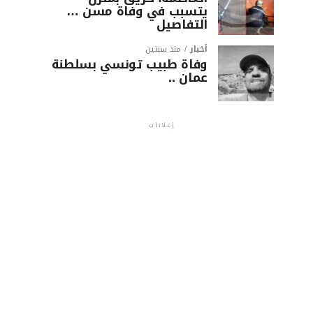
يتسبب في وفاة مسن …
التفاصيل
أخبار
منذ سنتين
وفاة طبيب تونسي بسلطنة
عمان ..
إعلانات