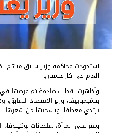
استحوذت محاكمة وزير سابق متهم بضر
العام في كازاخستان.
وأظهرت لقطات صادمة تم عرضها في ق
بيشيمباييف، وزير الاقتصاد السابق، و
ترتدي معطفا، ويسحبها من شعرها.