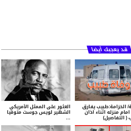
قد يعجبك أيضا
الخزامة:طبيب يفارق
العثور على الممثل الأمريكي
امام منزله اثناء اذان
الشهير لويس جوست متوفيا
 ( التفاصيل)
…