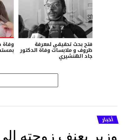
فتح بحث تحقيقي لمعرفة
وفاة ط
ظروف و ملابسات وفاة الدكتور
بمستش
جاد الهنشيري
أخبار
وزير يعنف زوجته إل