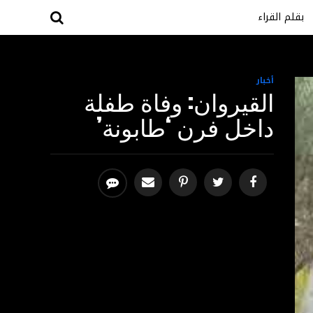
بقلم القراء
أخبار
القيروان: وفاة طفلة
داخل فرن ‘طابونة’