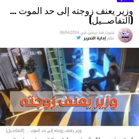
وزير يعنف زوجته إلى حد الموت …
(التفاصــيل)
نشرت
منذ سنتين
فى
06/04/2024
بقلم
إدارة التحرير
وزير يعنف زوجته إلى حد الموت ... (التفاصــيل)