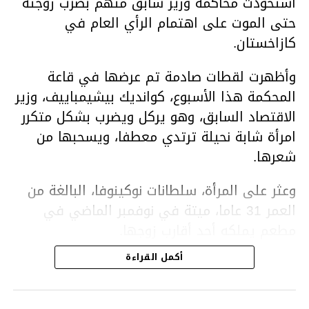
استحوذت محاكمة وزير سابق متهم بضرب زوجته
حتى الموت على اهتمام الرأي العام في
كازاخستان.
وأظهرت لقطات صادمة تم عرضها في قاعة
المحكمة هذا الأسبوع، كوانديك بيشيمباييف، وزير
الاقتصاد السابق، وهو يركل ويضرب بشكل متكرر
امرأة شابة نحيلة ترتدي معطفا، ويسحبها من
شعرها.
وعثر على المرأة، سلطانات نوكينوفا، البالغة من
العمر 31 عاما، ميتة في نوفمبر الماضي في
مطعم يملكه أحد أقارب زوجها.
أكمل القراءة
ووفقا لتقرير الطبيب الشرعي، توفيت نوكينوفا
متأثرة بصدمة في الدماغ، وكانت إحدى عظام
أنفها مكسورة وكانت هناك كدمات متعددة على