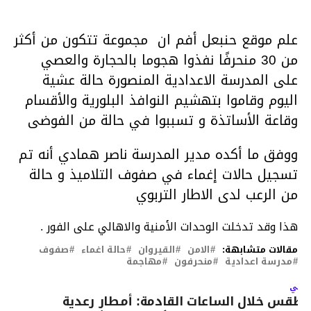
علم موقع حنبعل أفم ان مجموعة تتكون من أكثر
من 30 منحرفًا نفذوا هجوما بالحجارة والعصي
على المدرسة الاعدادية المنصورة حالة عشية
اليوم وقاموا بتهشيم النوافذ البلورية والأقسام
وقاعة الأساتذة و تسببوا في حالة من الفوضى
ووفق ما أكده مدير المدرسة ناصر همادي أنه تم
تسجيل حالات إغماء في صفوف التلاميذ و حالة
من الرعب لدى الاطار التربوي
هذا وقد تدخلت الوحدات الأمنية والاهالي على الفور .
مقالات متشابهة:
الامن
القيروان
حالة اغماء
صفوف
مدرسة اعدادية
منحرفون
مهاجمة
لتالي
لطقس خلال الساعات القادمة: أمـطار رعدية