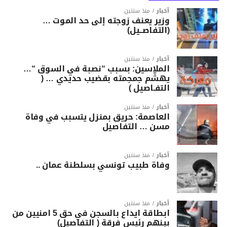
أخبار
منذ سنتين
وزير يعنف زوجته إلى حد الموت …
(التفاصــيل)
أخبار
منذ سنتين
الملاسين: بسبب “نصبة في السوق “…
يهشّم جمجمته بقضيب حديدي … (
التفـاصيل )
أخبار
منذ سنتين
العاصمة: حريق بمنزل يتسبب في وفاة
مسن … التفاصيل
أخبار
منذ سنتين
وفاة طبيب تونسي بسلطنة عمان ..
أخبار
منذ سنتين
ابطاقة ايداع بالسجن في حق 5 امنيين من
بينهم رئيس فرقة ( التفاصيل)