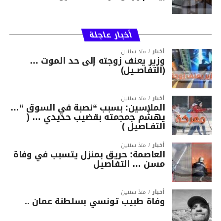
أخبار عاجلة
أخبار
منذ سنتين
وزير يعنف زوجته إلى حد الموت …
(التفاصــيل)
أخبار
منذ سنتين
الملاسين: بسبب “نصبة في السوق “…
يهشّم جمجمته بقضيب حديدي … (
التفـاصيل )
أخبار
منذ سنتين
العاصمة: حريق بمنزل يتسبب في وفاة
مسن … التفاصيل
أخبار
منذ سنتين
وفاة طبيب تونسي بسلطنة عمان ..