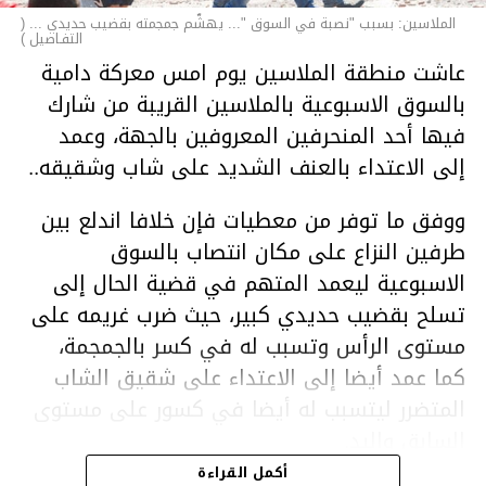
الملاسين: بسبب "نصبة في السوق "... يهشّم جمجمته بقضيب حديدي ... (
التفـاصيل )
عاشت منطقة الملاسين يوم امس معركة دامية
بالسوق الاسبوعية بالملاسين القريبة من شارك
فيها أحد المنحرفين المعروفين بالجهة، وعمد
إلى الاعتداء بالعنف الشديد على شاب وشقيقه..
ووفق ما توفر من معطيات فإن خلافا اندلع بين
طرفين النزاع على مكان انتصاب بالسوق
الاسبوعية ليعمد المتهم في قضية الحال إلى
تسلح بقضيب حديدي كبير، حيث ضرب غريمه على
مستوى الرأس وتسبب له في كسر بالجمجمة،
كما عمد أيضا إلى الاعتداء على شقيق الشاب
المتضرر ليتسبب له أيضا في كسور على مستوى
السابق واليد.
هذا وقد تمكن أعوان مركز الأمن الوطني بحي
أكمل القراءة