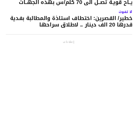
ريــاح قويـة تصــل الى 70 كلم/س بهذه الجهــات
لا تفوت
خطير/ القصرين: اختطاف استاذة والمطالبة بفدية
قدرها 20 الف دينار .. لاطلاق سراحها
إعلانات