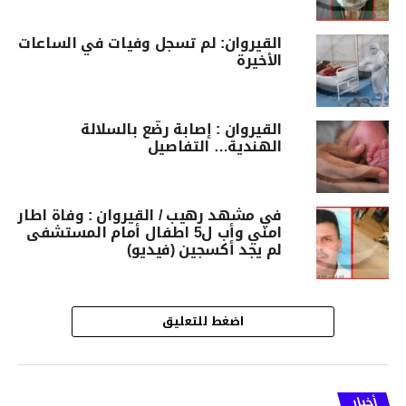
القيروان: لم تسجل وفيات في الساعات
الأخيرة
القيروان : إصابة رضّع بالسلالة
الهندية… التفاصيل
في مشهد رهيب / القيروان : وفاة اطار
امني وأب ل5 اطفال أمام المستشفى
لم يجد أكسجين (فيديو)
اضغط للتعليق
أخبار