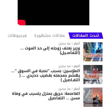
أحدث المقالات
مقالات مشهورة
فيديوهات
أخبار
منذ سنتين
وزير يعنف زوجته إلى حد الموت …
(التفاصــيل)
أخبار
منذ سنتين
الملاسين: بسبب “نصبة في السوق “…
يهشّم جمجمته بقضيب حديدي … (
التفـاصيل )
أخبار
منذ سنتين
العاصمة: حريق بمنزل يتسبب في وفاة
مسن … التفاصيل