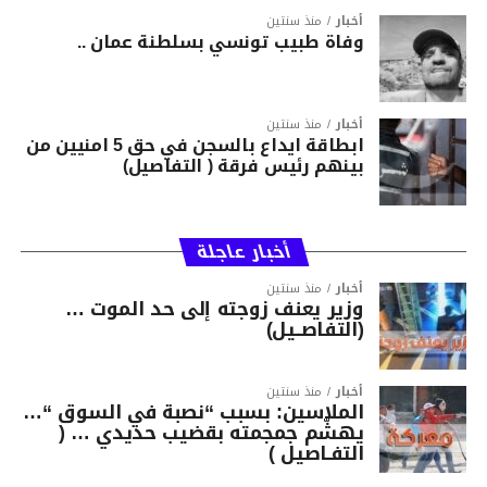
أخبار
منذ سنتين
وفاة طبيب تونسي بسلطنة عمان ..
أخبار
منذ سنتين
ابطاقة ايداع بالسجن في حق 5 امنيين من
بينهم رئيس فرقة ( التفاصيل)
أخبار عاجلة
أخبار
منذ سنتين
وزير يعنف زوجته إلى حد الموت …
(التفاصــيل)
أخبار
منذ سنتين
الملاسين: بسبب “نصبة في السوق “…
يهشّم جمجمته بقضيب حديدي … (
التفـاصيل )