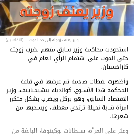
وزير يعنف زوجته إلى حد الموت ... (التفاصــيل)
استحوذت محاكمة وزير سابق متهم بضرب زوجته
حتى الموت على اهتمام الرأي العام في
كازاخستان.
وأظهرت لقطات صادمة تم عرضها في قاعة
المحكمة هذا الأسبوع، كوانديك بيشيمباييف، وزير
الاقتصاد السابق، وهو يركل ويضرب بشكل متكرر
امرأة شابة نحيلة ترتدي معطفا، ويسحبها من
شعرها.
وعثر على المرأة، سلطانات نوكينوفا، البالغة من