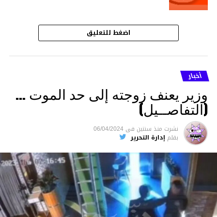
اضغط للتعليق
أخبار
وزير يعنف زوجته إلى حد الموت …
(التفاصــيل)
نشرت
منذ سنتين
فى
06/04/2024
بقلم
إدارة التحرير