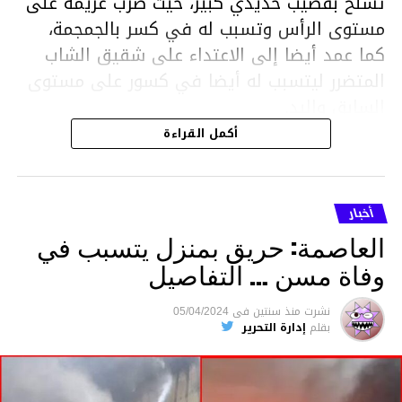
تسلح بقضيب حديدي كبير، حيث ضرب غريمه على
مستوى الرأس وتسبب له في كسر بالجمجمة،
كما عمد أيضا إلى الاعتداء على شقيق الشاب
المتضرر ليتسبب له أيضا في كسور على مستوى
السابق واليد.
هذا وقد تمكن أعوان مركز الأمن الوطني بحي
أكمل القراءة
هلال في توقيت قياسي من محاصرة المشتبه به
والقبض عليه وإحالته على التحقيق في خصوص
ما نُسبه إليه.
أخبار
العاصمة: حريق بمنزل يتسبب في
وفاة مسن … التفاصيل
متابعة
نشرت
منذ سنتين
فى
05/04/2024
بقلم
إدارة التحرير
قسم الاخبار