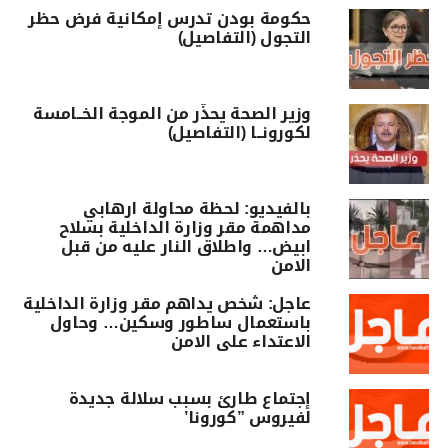
حكومة بودن تدرس إمكانية فرض حظر
التجول (التفاصيل)
وزير الصحة يحذّر من الموجة الخــامسة
لكورونــا (التفاصيل)
بالفيديو: لحظة محاولة ارهابي
مداهمة مقر وزارة الداخلية بسلاح
ابيض… واطلاق النار عليه من قبل
الامن
عاجل: شخص يداهم مقر وزارة الداخلية
باستعمال ساطور وسكين… وحاول
الاعتداء على الامن
إجتماع طارئ بسبب سلالة جديدة
لفيروس ”كورونا’