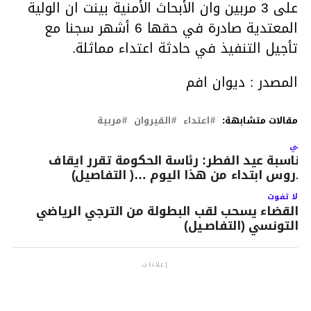
على 3 مربين وان الأبحاث الأمنية بينت ان الولية
المعتدية صادرة في حقها 6 أشهر سجنا مع
تأجيل التنفيذ في حادثة اعتداء مماثلة.
المصدر : ديوان افم
مقالات متشابهة:
اعتداء
القيروان
مربية
لتالي
مناسبة عيد الفطر: رئاسة الحكومة تقرر ايقاف
لدروس ابتداء من هذا اليوم …( التفاصيل)
لا تفوت
القضاء يسحب لقب البطولة من الترجي الرياضي
التونسي (التفاصـيل)
إعلانات