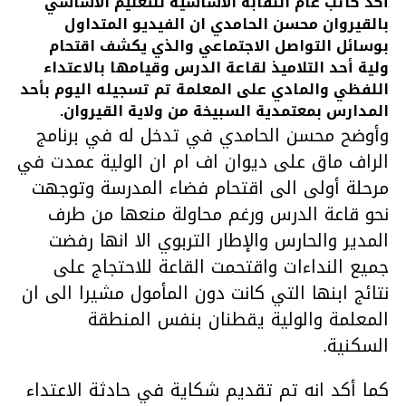
أكد كاتب عام النقابة الأساسية للتعليم الأساسي
بالقيروان محسن الحامدي ان الفيديو المتداول
بوسائل التواصل الاجتماعي والذي يكشف اقتحام
ولية أحد التلاميذ لقاعة الدرس وقيامها بالاعتداء
اللفظي والمادي على المعلمة تم تسجيله اليوم بأحد
المدارس بمعتمدية السبيخة من ولاية القيروان.
وأوضح محسن الحامدي في تدخل له في برنامج
الراف ماق على ديوان اف ام ان الولية عمدت في
مرحلة أولى الى اقتحام فضاء المدرسة وتوجهت
نحو قاعة الدرس ورغم محاولة منعها من طرف
المدير والحارس والإطار التربوي الا انها رفضت
جميع النداءات واقتحمت القاعة للاحتجاج على
نتائج ابنها التي كانت دون المأمول مشيرا الى ان
المعلمة والولية يقطنان بنفس المنطقة
السكنية.
كما أكد انه تم تقديم شكاية في حادثة الاعتداء