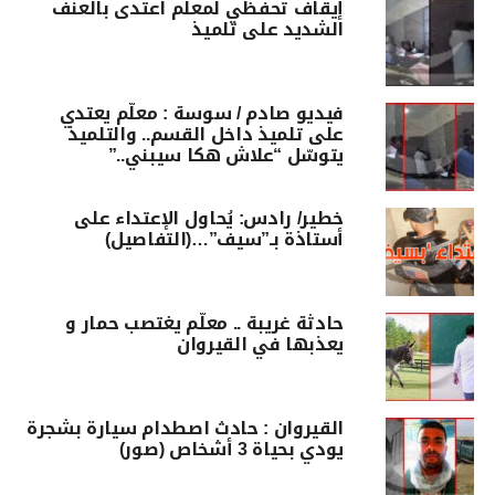
إيقاف تحفظي لمعلّم اعتدى بالعنف
الشديد على تلميذ
فيديو صادم / سوسة : معلّم يعتدي
على تلميذ داخل القسم.. والتلميذ
يتوسّل “علاش هكا سيبني..”
خطير/ رادس: يُحاول الإعتداء على
أستاذة بـ”سيف”…(التفاصيل)
حادثة غريبة .. معلّم يغتصب حمار و
يعذبها في القيروان
القيروان : حادث اصطدام سيارة بشجرة
يودي بحياة 3 أشخاص (صور)