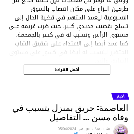
ووفق ما توفر من معطيات فإن خلافا اندلع بين
طرفين النزاع على مكان انتصاب بالسوق
الاسبوعية ليعمد المتهم في قضية الحال إلى
تسلح بقضيب حديدي كبير، حيث ضرب غريمه على
مستوى الرأس وتسبب له في كسر بالجمجمة،
كما عمد أيضا إلى الاعتداء على شقيق الشاب
المتضرر ليتسبب له أيضا في كسور على مستوى
السابق واليد.
هذا وقد تمكن أعوان مركز الأمن الوطني بحي
أكمل القراءة
هلال في توقيت قياسي من محاصرة المشتبه به
والقبض عليه وإحالته على التحقيق في خصوص
ما نُسبه إليه.
أخبار
العاصمة: حريق بمنزل يتسبب في
وفاة مسن … التفاصيل
متابعة
نشرت
منذ سنتين
فى
05/04/2024