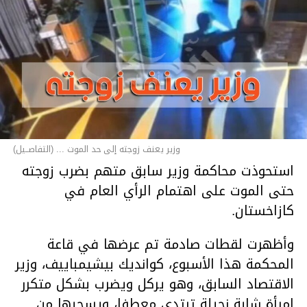
وزير يعنف زوجته إلى حد الموت ... (التفاصــيل)
استحوذت محاكمة وزير سابق متهم بضرب زوجته
حتى الموت على اهتمام الرأي العام في
كازاخستان.
وأظهرت لقطات صادمة تم عرضها في قاعة
المحكمة هذا الأسبوع، كوانديك بيشيمباييف، وزير
الاقتصاد السابق، وهو يركل ويضرب بشكل متكرر
امرأة شابة نحيلة ترتدي معطفا، ويسحبها من