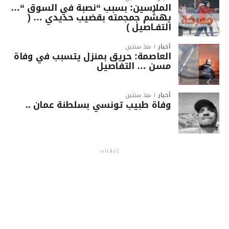
الملاسين: بسبب “نصبة في السوق “…
يهشّم جمجمته بقضيب حديدي … (
التفـاصيل )
أخبار
منذ سنتين
العاصمة: حريق بمنزل يتسبب في وفاة
مسن … التفاصيل
أخبار
منذ سنتين
وفاة طبيب تونسي بسلطنة عمان ..
إعلانات