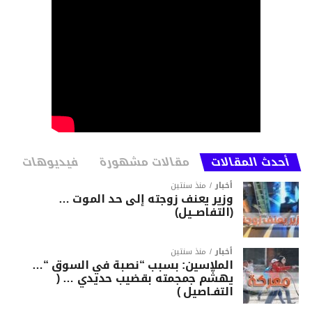
أحدث المقالات
مقالات مشهورة
فيديوهات
أخبار
منذ سنتين
وزير يعنف زوجته إلى حد الموت …
(التفاصــيل)
أخبار
منذ سنتين
الملاسين: بسبب “نصبة في السوق “…
يهشّم جمجمته بقضيب حديدي … (
التفـاصيل )