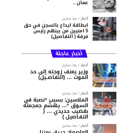
عمان ..
أخبار
منذ سنتين
ابطاقة ايداع بالسجن في حق
5 امنيين من بينهم رئيس
فرقة ( التفاصيل)
أخبار عاجلة
أخبار
منذ سنتين
وزير يعنف زوجته إلى حد
الموت … (التفاصــيل)
أخبار
منذ سنتين
الملاسين: بسبب “نصبة في
السوق “… يهشّم جمجمته
بقضيب حديدي … (
التفـاصيل )
أخبار
منذ سنتين
العاصمة: حريق بمنزل