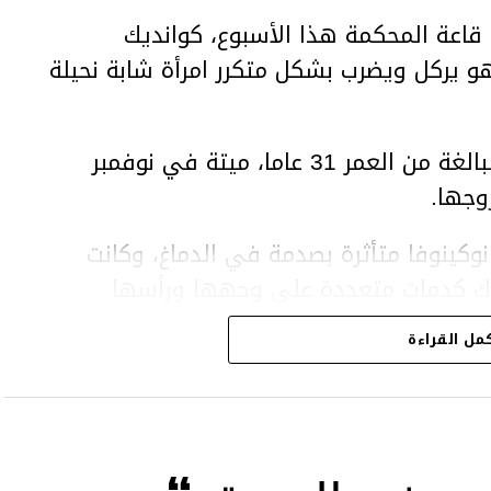
اعة المحكمة هذا الأسبوع، كوانديك
هو يركل ويضرب بشكل متكرر امرأة شابة نحيلة
وعثر على المرأة، سلطانات نوكينوفا، البالغة من العمر 31 عاما، ميتة في نوفمبر
وجها.
وكينوفا متأثرة بصدمة في الدماغ، وكانت
اك كدمات متعددة على وجهها ورأسها
مل القراءة
43 عاما) اتهامات بالتعذيب والقتل باستخدام العنف الشديد