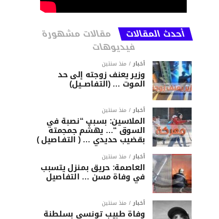
أحدث المقالات
مقالات مشهورة
فيديوهات
أخبار
منذ سنتين
وزير يعنف زوجته إلى حد
الموت … (التفاصــيل)
أخبار
منذ سنتين
الملاسين: بسبب “نصبة في
السوق “… يهشّم جمجمته
بقضيب حديدي … ( التفـاصيل )
أخبار
منذ سنتين
العاصمة: حريق بمنزل يتسبب
في وفاة مسن … التفاصيل
أخبار
منذ سنتين
وفاة طبيب تونسي بسلطنة