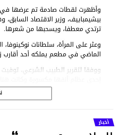
وأظهرت لقطات صادمة تم عرضها في ق
بيشيمباييف، وزير الاقتصاد السابق، و
ترتدي معطفا، ويسحبها من شعرها.
الماضي في مطعم يملكه أحد أقارب ز
ووفقا لتقرير الطبيب الشرعي، توفيت ن
إحدى عظام أنفها مكسورة وكانت هن
وذراعيها ويديها.
أك
ويواجه بيشيمباييف (
ويواجه عقوبة السجن لمدة تصل إلى 20 عاما.
أخبار
الأخبار