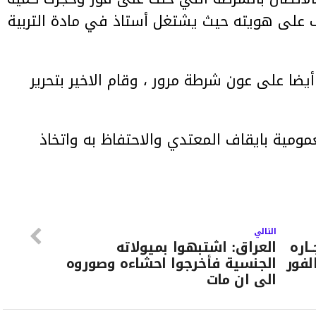
ف على هويته حيث يشتغل أستاذ في مادة التربية
ضا على عون شرطة مرور ، وقام الاخير بتحرير
مومية بايقاف المعتدي والاحتفاظ به واتخاذ
التالي
ـاره
العراق: اشتبهوا بميولاته
لفور
الجنسية فأخرجوا احشاءه وصوروه
الى ان مات