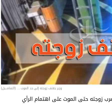
وزير يعنف زوجته إلى حد الموت ... (التفاصــيل)
ب زوجته حتى الموت على اهتمام الرأي