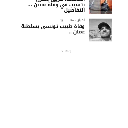
يتسبب في وفاة مسن …
التفاصيل
أخبار
منذ سنتين
وفاة طبيب تونسي بسلطنة
عمان ..
إعلانات