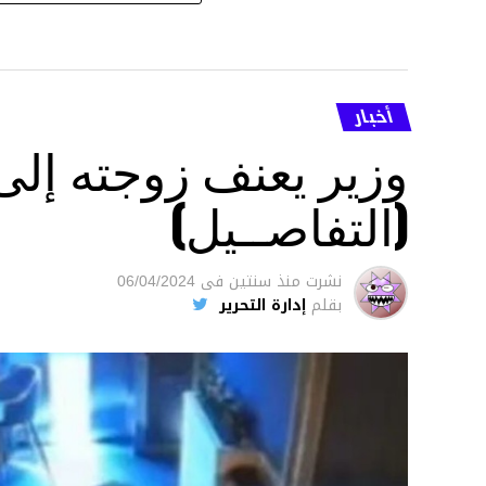
أخبار
وزير يعنف زوجته إل
(التفاصــيل)
نشرت
منذ سنتين
فى
06/04/2024
بقلم
إدارة التحرير