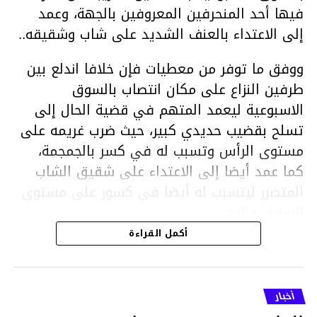
فيها أحد المنحرفين المعروفين بالجهة، وعمد
إلى الاعتداء بالعنف الشديد على شاب وشقيقه..
ووفق ما توفر من معطيات فإن خلافا اندلع بين
طرفين النزاع على مكان انتصاب بالسوق
الاسبوعية ليعمد المتهم في قضية الحال إلى
تسلح بقضيب حديدي كبير، حيث ضرب غريمه على
مستوى الرأس وتسبب له في كسر بالجمجمة،
كما عمد أيضا إلى الاعتداء على شقيق الشاب
المتضرر ليتسبب له أيضا في كسور على مستوى
السابق واليد.
هذا وقد تمكن أعوان مركز الأمن الوطني بحي
أكمل القراءة
هلال في توقيت قياسي من محاصرة المشتبه به
والقبض عليه وإحالته على التحقيق في خصوص
ما نُسبه إليه.
أخبار