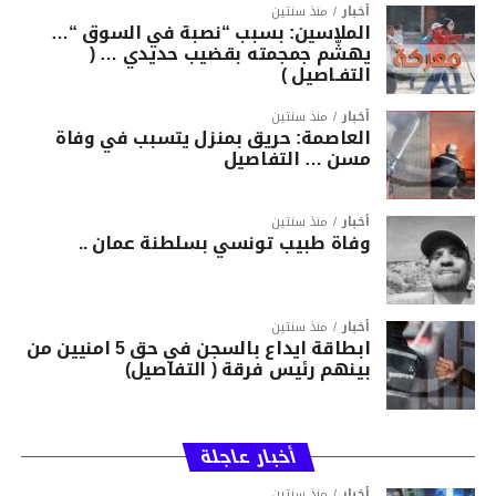
أخبار
منذ سنتين
الملاسين: بسبب “نصبة في السوق “…
يهشّم جمجمته بقضيب حديدي … (
التفـاصيل )
أخبار
منذ سنتين
العاصمة: حريق بمنزل يتسبب في وفاة
مسن … التفاصيل
أخبار
منذ سنتين
وفاة طبيب تونسي بسلطنة عمان ..
أخبار
منذ سنتين
ابطاقة ايداع بالسجن في حق 5 امنيين من
بينهم رئيس فرقة ( التفاصيل)
أخبار عاجلة
أخبار
منذ سنتين