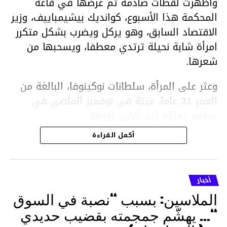
وأظهرت لقطات صادمة تم عرضها في قاعة
المحكمة هذا الأسبوع، كوانديك بيشيمباييف، وزير
الاقتصاد السابق، وهو يركل ويضرب بشكل متكرر
امرأة شابة نحيلة ترتدي معطفا، ويسحبها من
شعرها.
وعثر على المرأة، سلطانات نوكينوفا، البالغة من
العمر 31 عاما، ميتة في نوفمبر الماضي في
مطعم يملكه أحد أقارب زوجها.
أكمل القراءة
ووفقا لتقرير الطبيب الشرعي، توفيت نوكينوفا
متأثرة بصدمة في الدماغ، وكانت إحدى عظام
أنفها مكسورة وكانت هناك كدمات متعددة على
أخبار
وجهها ورأسها وذراعيها ويديها.
الملاسين: بسبب “نصبة في السوق
ويواجه بيشيمباييف (43 عاما) اتهامات بالتعذيب
“… يهشّم جمجمته بقضيب حديدي
والقتل باستخدام العنف الشديد ويواجه عقوبة