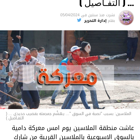
… ( التفـاصيل )
السجن لمدة تصل إلى 20 عاما.
نشرت
منذ سنتين
فى
05/04/2024
الأخبار
بقلم
إدارة التحرير
الملاسين: بسبب "نصبة في السوق "... يهشّم جمجمته بقضيب حديدي ... (
التفـاصيل )
عاشت منطقة الملاسين يوم امس معركة دامية
بالسوق الاسبوعية بالملاسين القريبة من شارك