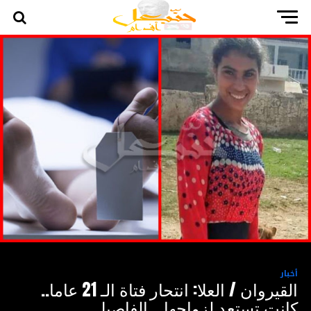
أخبار
القيروان / العلا: انتحار فتاة الـ 21 عاما..
كانت تستعد لزواجها… الفاصيل