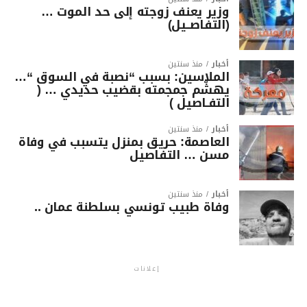
وزير يعنف زوجته إلى حد الموت …
(التفاصــيل)
أخبار
منذ سنتين
الملاسين: بسبب “نصبة في السوق “…
يهشّم جمجمته بقضيب حديدي … (
التفـاصيل )
أخبار
منذ سنتين
العاصمة: حريق بمنزل يتسبب في وفاة
مسن … التفاصيل
أخبار
منذ سنتين
وفاة طبيب تونسي بسلطنة عمان ..
إعلانات