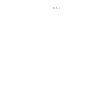
إعلانات
م.م