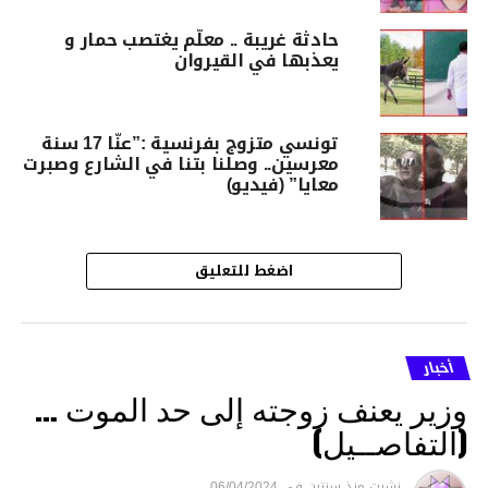
حادثة غريبة .. معلّم يغتصب حمار و
يعذبها في القيروان
تونسي متزوج بفرنسية :”عنّا 17 سنة
معرسين.. وصلنا بتنا في الشارع وصبرت
معايا” (فيديو)
اضغط للتعليق
أخبار
وزير يعنف زوجته إلى حد الموت …
(التفاصــيل)
نشرت
منذ سنتين
فى
06/04/2024