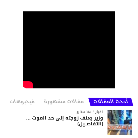
أحدث المقالات
مقالات مشهورة
فيديوهات
أخبار
منذ سنتين
وزير يعنف زوجته إلى حد الموت …
(التفاصــيل)