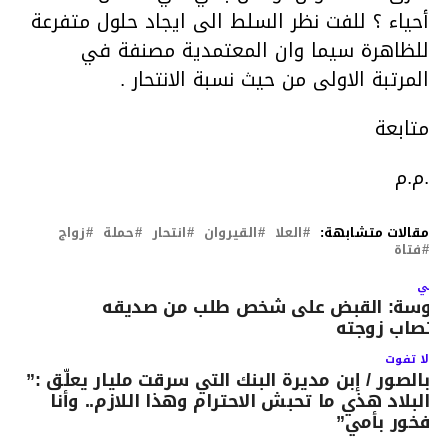
أحياء ؟ للفت نظر السلط الى ايجاد حلول متفرعة
للظاهرة سيما وان المعتمدية مصنفة في
المرتبة الاولى من حيث نسبة الانتحار .
متابعة
.م.م
مقالات متشابهة:
العلا
القيروان
انتحار
حملة
زواج
فتاة
لتالي
وسة: القبض على شخص طلب من صديقه
غتصاب زوجته
لا تفوت
بالصور / إبن مديرة البنك التي سرقت مليار يعلّق :”
البلاد هذي ما تحبش الاحترام وهذا اللازم.. وأنا
فخور بأمي”