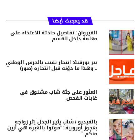
قد يعجبك أيضا
القيروان: تفاصيل حادثة الاعتداء على
معلمة داخل القسم
بير بورڨبة: انتحار نقيب بالحرس الوطني
.. وهذا ما دوّنه قبل انتحاره (صور)
العثور على جثة شاب مشنوق في
غابات الفحص
بالفيديو / شاب يثير الجدل إثر زواجه
بعجوز أوروبية :”موتوا بالغيرة هي أزين
منكم..”