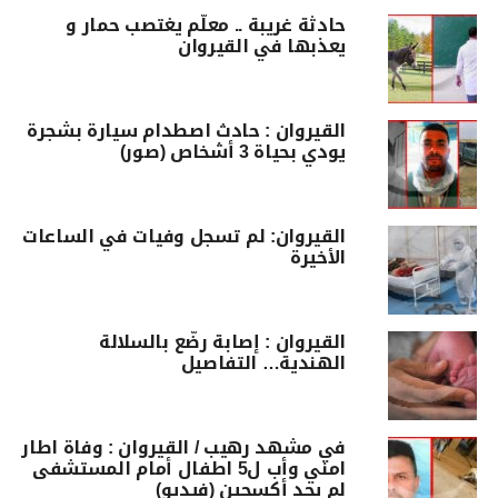
حادثة غريبة .. معلّم يغتصب حمار و
يعذبها في القيروان
القيروان : حادث اصطدام سيارة بشجرة
يودي بحياة 3 أشخاص (صور)
القيروان: لم تسجل وفيات في الساعات
الأخيرة
القيروان : إصابة رضّع بالسلالة
الهندية… التفاصيل
في مشهد رهيب / القيروان : وفاة اطار
امني وأب ل5 اطفال أمام المستشفى
لم يجد أكسجين (فيديو)