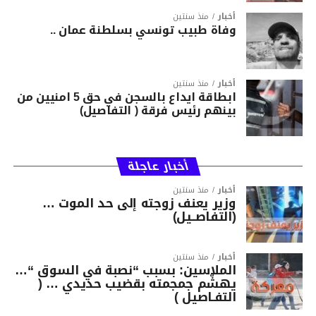
أخبار
منذ سنتين
وفاة طبيب تونسي بسلطنة عمان ..
أخبار
منذ سنتين
ابطاقة ايداع بالسجن في حق 5 امنيين من
بينهم رئيس فرقة ( التفاصيل)
أخبار عاجلة
أخبار
منذ سنتين
وزير يعنف زوجته إلى حد الموت …
(التفاصــيل)
أخبار
منذ سنتين
الملاسين: بسبب “نصبة في السوق “…
يهشّم جمجمته بقضيب حديدي … (
التفـاصيل )