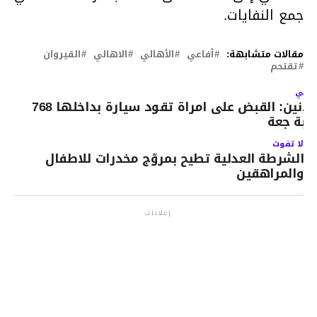
جمع النفايات.
مقالات متشابهة:
أفاعي
الأهالي
الاهالي
القيروان
تقتحم
لتالي
مدنين: القبض على امراة تقود سيارة بداخلها 768
لبة جعة
لا تفوت
الشرطة العدلية تطيح بمروّج مخدرات للاطفال
والمراهقين
إعلانات