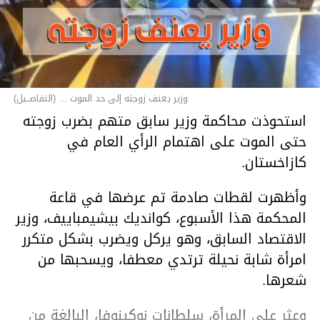
وزير يعنف زوجته إلى حد الموت ... (التفاصــيل)
استحوذت محاكمة وزير سابق متهم بضرب زوجته
حتى الموت على اهتمام الرأي العام في
كازاخستان.
وأظهرت لقطات صادمة تم عرضها في قاعة
المحكمة هذا الأسبوع، كوانديك بيشيمباييف، وزير
الاقتصاد السابق، وهو يركل ويضرب بشكل متكرر
امرأة شابة نحيلة ترتدي معطفا، ويسحبها من
شعرها.
وعثر على المرأة، سلطانات نوكينوفا، البالغة من