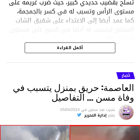
تسلح بقضيب حديدي كبير، حيث ضرب غريمه على
مستوى الرأس وتسبب له في كسر بالجمجمة،
كما عمد أيضا إلى الاعتداء على شقيق الشاب
المتضرر ليتسبب له أيضا في كسور على مستوى
السابق واليد.
هذا وقد تمكن أعوان مركز الأمن الوطني بحي
أكمل القراءة
هلال في توقيت قياسي من محاصرة المشتبه به
والقبض عليه وإحالته على التحقيق في خصوص
ما نُسبه إليه.
أخبار
العاصمة: حريق بمنزل يتسبب في
وفاة مسن … التفاصيل
متابعة
نشرت
منذ سنتين
فى
05/04/2024
بقلم
إدارة التحرير
قسم الاخبار