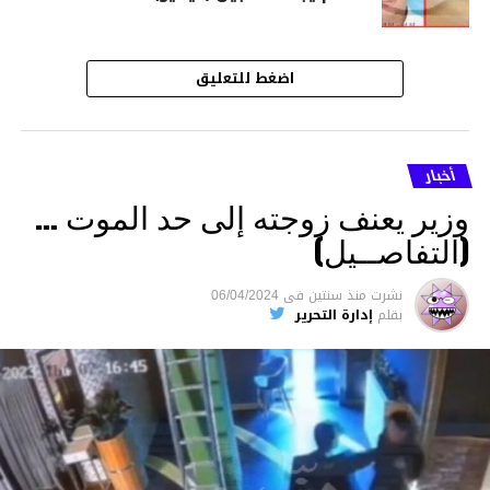
اضغط للتعليق
أخبار
وزير يعنف زوجته إلى حد الموت …
(التفاصــيل)
نشرت
منذ سنتين
فى
06/04/2024
بقلم
إدارة التحرير