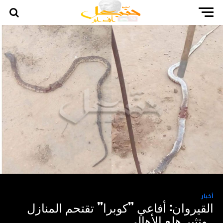
أخبار
القيروان: أفاعي ”كوبرا” تقتحم المنازل
..وتثير هلع الأهالي