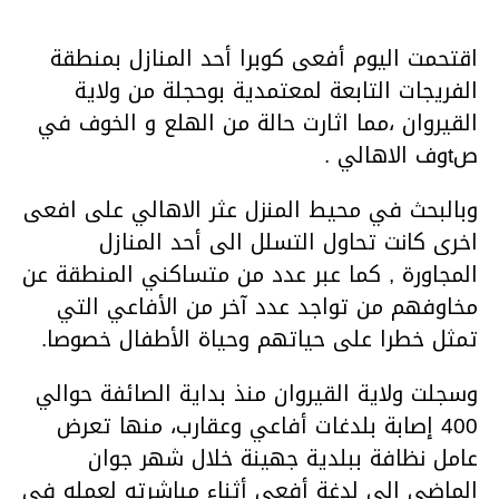
اقتحمت اليوم أفعى كوبرا أحد المنازل بمنطقة
الفريجات التابعة لمعتمدية بوحجلة من ولاية
القيروان ،مما اثارت حالة من الهلع و الخوف في
صtوف الاهالي .
وبالبحث في محيط المنزل عثر الاهالي على افعى
اخرى كانت تحاول التسلل الى أحد المنازل
المجاورة , كما عبر عدد من متساكني المنطقة عن
مخاوفهم من تواجد عدد آخر من الأفاعي التي
تمثل خطرا على حياتهم وحياة الأطفال خصوصا.
وسجلت ولاية القيروان منذ بداية الصائفة حوالي
400 إصابة بلدغات أفاعي وعقارب، منها تعرض
عامل نظافة ببلدية جهينة خلال شهر جوان
الماضي إلى لدغة أفعى أثناء مباشرته لعمله في