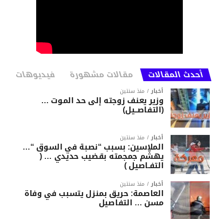
أحدث المقالات
مقالات مشهورة
فيديوهات
أخبار
منذ سنتين
وزير يعنف زوجته إلى حد الموت …
(التفاصــيل)
أخبار
منذ سنتين
الملاسين: بسبب “نصبة في السوق “…
يهشّم جمجمته بقضيب حديدي … (
التفـاصيل )
أخبار
منذ سنتين
العاصمة: حريق بمنزل يتسبب في وفاة
مسن … التفاصيل