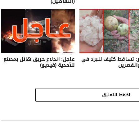
(التفاصيل)
: تساقط كثيف للبرد في
عاجل: اندلاع حريق هائل بمصنع
القصرين
للأحذية (فيديو)
اضغط للتعليق