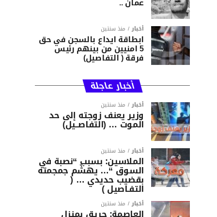
عمان ..
أخبار
منذ سنتين
ابطاقة ايداع بالسجن في حق
5 امنيين من بينهم رئيس
فرقة ( التفاصيل)
أخبار عاجلة
أخبار
منذ سنتين
وزير يعنف زوجته إلى حد
الموت … (التفاصــيل)
أخبار
منذ سنتين
الملاسين: بسبب “نصبة في
السوق “… يهشّم جمجمته
بقضيب حديدي … (
التفـاصيل )
أخبار
منذ سنتين
العاصمة: حريق بمنزل