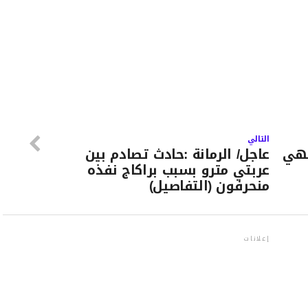
التالي
تهي
عاجل/ الرمانة :حادث تصادم بين
عربتي مترو بسبب براكاج نفذه
منحرفون (التفاصيل)
إعلانات