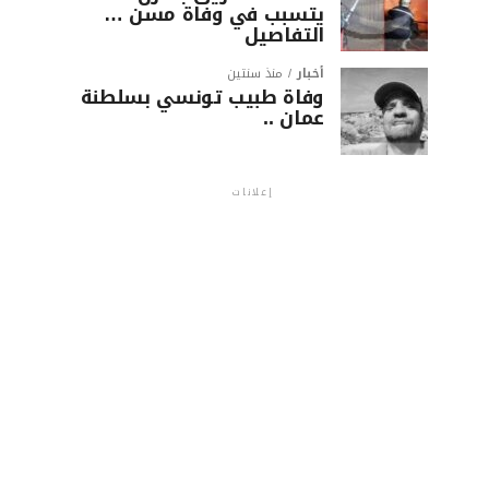
يتسبب في وفاة مسن …
التفاصيل
أخبار
منذ سنتين
وفاة طبيب تونسي بسلطنة
عمان ..
إعلانات