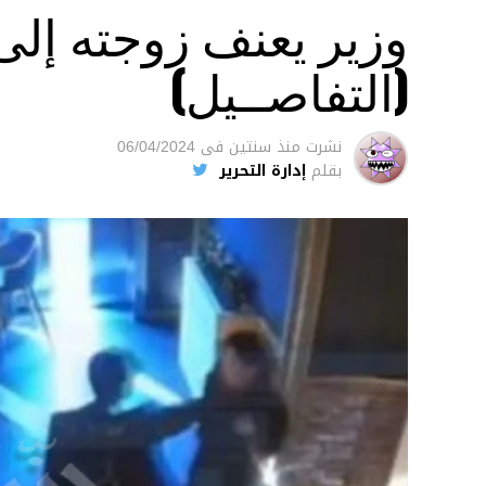
وزير يعنف زوجته إل
(التفاصــيل)
نشرت
منذ سنتين
فى
06/04/2024
بقلم
إدارة التحرير