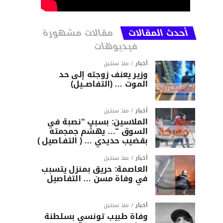
أحدث المقالات
مقالات مشهورة
فيديوهات
أخبار
منذ سنتين
وزير يعنف زوجته إلى حد
الموت … (التفاصــيل)
أخبار
منذ سنتين
الملاسين: بسبب “نصبة في
السوق “… يهشّم جمجمته
بقضيب حديدي … ( التفـاصيل )
أخبار
منذ سنتين
العاصمة: حريق بمنزل يتسبب
في وفاة مسن … التفاصيل
أخبار
منذ سنتين
وفاة طبيب تونسي بسلطنة