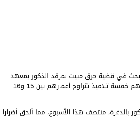
بحث في قضية حرق مبيت بمرقد الذكور بمعهد
الدغرة، بعد التعرف على الجناة، وهم خمسة تلاميذ تتراوح أعمارهم بين 15 و16
ور بالدغرة، منتصف هذا الأسبوع، مما ألحق أضرارا