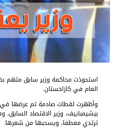
استحوذت محاكمة وزير سابق متهم بضر
العام في كازاخستان.
وأظهرت لقطات صادمة تم عرضها في ق
بيشيمباييف، وزير الاقتصاد السابق، و
ترتدي معطفا، ويسحبها من شعرها.