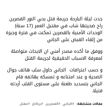
جدت ليلة البارحة جريمة قتل بحي النور القصرين
راح ضحيتها شاب في مقتبل العمر (17 سنة)
الوحدات الأمنية بالقصرين تمكنت في فترة وجيزة
من إلقاء القبض على الجاني
ووفق ما أكده مصدر أمني ان الابحاث متواصلة
لمعرفة الاسباب الحقيقية لجريمة القتل
و حسب اعترافات الجاني حاول سلب هاتف جوال
الضحية و عند امتناعه و تمسكه بهاتفه قام
الجاني بتسديد طعنة على مستوى القلب أردته
قتيلا.
مقالات متشابهة:
الجاني
القصرين
براكاج
مقتل