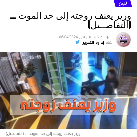
أخبار
وزير يعنف زوجته إلى حد الموت …
(التفاصــيل)
نشرت
منذ سنتين
فى
06/04/2024
بقلم
إدارة التحرير
وزير يعنف زوجته إلى حد الموت ... (التفاصــيل)