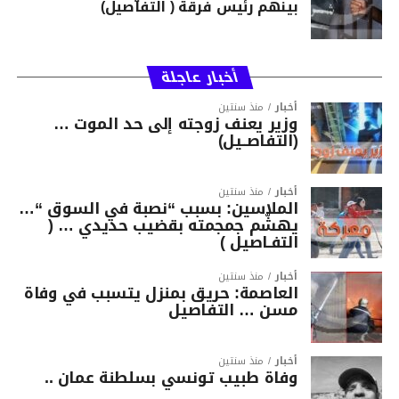
بينهم رئيس فرقة ( التفاصيل)
أخبار عاجلة
أخبار
منذ سنتين
وزير يعنف زوجته إلى حد الموت …
(التفاصــيل)
أخبار
منذ سنتين
الملاسين: بسبب “نصبة في السوق “…
يهشّم جمجمته بقضيب حديدي … (
التفـاصيل )
أخبار
منذ سنتين
العاصمة: حريق بمنزل يتسبب في وفاة
مسن … التفاصيل
أخبار
منذ سنتين
وفاة طبيب تونسي بسلطنة عمان ..