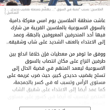
الملاسين: بسبب "نصبة في السوق "... يهشّم جمجمته بقضيب حديدي ... (
التفـاصيل )
عاشت منطقة الملاسين يوم امس معركة دامية
بالسوق الاسبوعية بالملاسين القريبة من شارك
فيها أحد المنحرفين المعروفين بالجهة، وعمد
إلى الاعتداء بالعنف الشديد على شاب وشقيقه..
ووفق ما توفر من معطيات فإن خلافا اندلع بين
طرفين النزاع على مكان انتصاب بالسوق
الاسبوعية ليعمد المتهم في قضية الحال إلى
تسلح بقضيب حديدي كبير، حيث ضرب غريمه على
مستوى الرأس وتسبب له في كسر بالجمجمة،
كما عمد أيضا إلى الاعتداء على شقيق الشاب
المتضرر ليتسبب له أيضا في كسور على مستوى
السابق واليد.