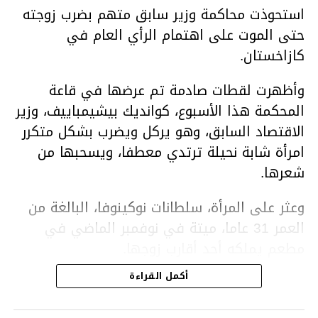
استحوذت محاكمة وزير سابق متهم بضرب زوجته
حتى الموت على اهتمام الرأي العام في
كازاخستان.
وأظهرت لقطات صادمة تم عرضها في قاعة
المحكمة هذا الأسبوع، كوانديك بيشيمباييف، وزير
الاقتصاد السابق، وهو يركل ويضرب بشكل متكرر
امرأة شابة نحيلة ترتدي معطفا، ويسحبها من
شعرها.
وعثر على المرأة، سلطانات نوكينوفا، البالغة من
العمر 31 عاما، ميتة في نوفمبر الماضي في
مطعم يملكه أحد أقارب زوجها.
أكمل القراءة
ووفقا لتقرير الطبيب الشرعي، توفيت نوكينوفا
متأثرة بصدمة في الدماغ، وكانت إحدى عظام