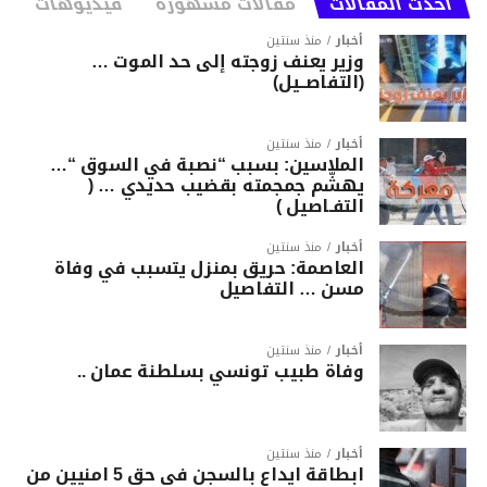
أحدث المقالات
مقالات مشهورة
فيديوهات
أخبار
منذ سنتين
وزير يعنف زوجته إلى حد الموت …
(التفاصــيل)
أخبار
منذ سنتين
الملاسين: بسبب “نصبة في السوق “…
يهشّم جمجمته بقضيب حديدي … (
التفـاصيل )
أخبار
منذ سنتين
العاصمة: حريق بمنزل يتسبب في وفاة
مسن … التفاصيل
أخبار
منذ سنتين
وفاة طبيب تونسي بسلطنة عمان ..
أخبار
منذ سنتين
ابطاقة ايداع بالسجن في حق 5 امنيين من