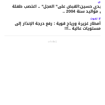
لتالي
يدي حسين:القبض على” العجل” .. اغتصب طفلة
ن مواليد سنة 2004 ..
لا تفوت
أمطار غزيرة ورياح قوية : رفع درجة الإنذار إلى
مستويات عالية ..!!!
إعلانات