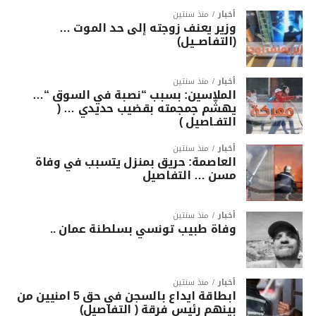
أخبار
منذ سنتين
وزير يعنف زوجته إلى حد الموت …
(التفاصــيل)
أخبار
منذ سنتين
الملاسين: بسبب “نصبة في السوق “…
يهشّم جمجمته بقضيب حديدي … (
التفـاصيل )
أخبار
منذ سنتين
العاصمة: حريق بمنزل يتسبب في وفاة
مسن … التفاصيل
أخبار
منذ سنتين
وفاة طبيب تونسي بسلطنة عمان ..
أخبار
منذ سنتين
ابطاقة ايداع بالسجن في حق 5 امنيين من
بينهم رئيس فرقة ( التفاصيل)