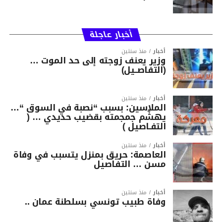
أخبار عاجلة
أخبار
منذ سنتين
وزير يعنف زوجته إلى حد الموت …
(التفاصــيل)
أخبار
منذ سنتين
الملاسين: بسبب “نصبة في السوق “…
يهشّم جمجمته بقضيب حديدي … (
التفـاصيل )
أخبار
منذ سنتين
العاصمة: حريق بمنزل يتسبب في وفاة
مسن … التفاصيل
أخبار
منذ سنتين
وفاة طبيب تونسي بسلطنة عمان ..