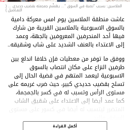
الملاسين: بسبب "نصبة في السوق "... يهشّم جمجمته بقضيب حديدي ... (
التفـاصيل )
عاشت منطقة الملاسين يوم امس معركة دامية
بالسوق الاسبوعية بالملاسين القريبة من شارك
فيها أحد المنحرفين المعروفين بالجهة، وعمد
إلى الاعتداء بالعنف الشديد على شاب وشقيقه..
ووفق ما توفر من معطيات فإن خلافا اندلع بين
طرفين النزاع على مكان انتصاب بالسوق
الاسبوعية ليعمد المتهم في قضية الحال إلى
تسلح بقضيب حديدي كبير، حيث ضرب غريمه على
مستوى الرأس وتسبب له في كسر بالجمجمة،
كما عمد أيضا إلى الاعتداء على شقيق الشاب
المتضرر ليتسبب له أيضا في كسور على مستوى
السابق واليد.
هذا وقد تمكن أعوان مركز الأمن الوطني بحي
أكمل القراءة