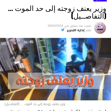
وزير يعنف زوجته إلى حد الموت …
(التفاصــيل)
نشرت
منذ سنتين
فى
06/04/2024
بقلم
إدارة التحرير
وزير يعنف زوجته إلى حد الموت ... (التفاصــيل)