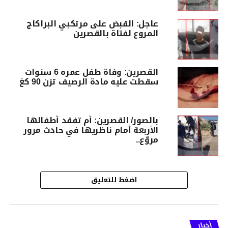
عاجل: القبض على مرتكبي البراكاج
المروع لفتاة بالقصرين
القصرين: وفاة طفل عمره 6 سنوات
سقطت عليه مادة الرصيف تزن 90 كغ
بالصور/ القصرين: أم تفقد أطفالها
الأربعة أمام ناظريها في حادث مرور
مروّع..
اضغط للتعليق
أخبار