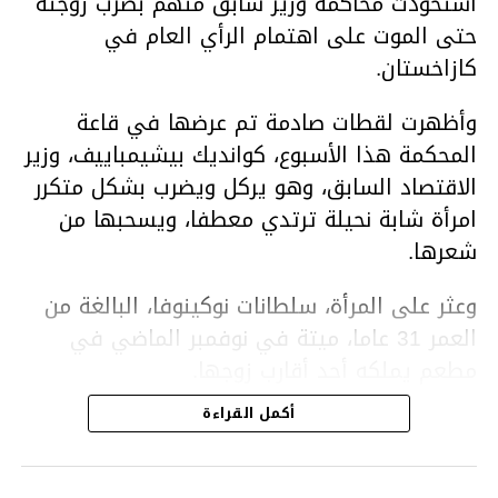
استحوذت محاكمة وزير سابق متهم بضرب زوجته
حتى الموت على اهتمام الرأي العام في
كازاخستان.
وأظهرت لقطات صادمة تم عرضها في قاعة
المحكمة هذا الأسبوع، كوانديك بيشيمباييف، وزير
الاقتصاد السابق، وهو يركل ويضرب بشكل متكرر
امرأة شابة نحيلة ترتدي معطفا، ويسحبها من
شعرها.
وعثر على المرأة، سلطانات نوكينوفا، البالغة من
العمر 31 عاما، ميتة في نوفمبر الماضي في
مطعم يملكه أحد أقارب زوجها.
أكمل القراءة
ووفقا لتقرير الطبيب الشرعي، توفيت نوكينوفا
متأثرة بصدمة في الدماغ، وكانت إحدى عظام
أنفها مكسورة وكانت هناك كدمات متعددة على