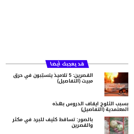
قد يعجبك أيضا
القصرين: 5 تلاميذ يتسبّبون في حرق
مبيت (التفاصيل)
بسبب الثلوج ايقاف الدروس بهذه
المعتمدية (التفاصيل)
بالصور: تساقط كثيف للبرد في مكثر
والقصرين