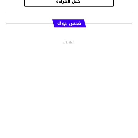
أكمل القراءة
قسم الاخبار
فيس بوك
إعلانات
م.م