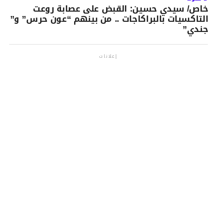
خاص/ سيدي حسين: القبض على عصابة روعت
التاكسيات بالبراكاجات .. من بينهم “عون حرس” و”
جندي”
إعلانات