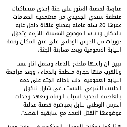
متابعة لقضية العثور على جثة إحدى متساكنات
منطقة سيدي الجديدي من معتمدية الحمامات
عمرها 20 سنة عاملة بمصنع ملقاة داخل غابة
بالمكان وبايلاء الموضوع الاهمية اللازمة وتحوّل
دوريات من الحرس الوطني على عين المكان رفقة
النيابة العمومية وبعد معاينة الجثة،
تبين ان راسها ملطخ بالدماء وتحمل اثار عنف
وبالقرب منها حجارة ملطخة بالدماء ، وبعد مراجعة
النيابة العمومية اذنت باحالة الجثة على ذمة
الطبيب الشرعي بالمستشفى شارل نيكول
بالعاصمة لتحديد اسباب الوفاة وتعهد وحدات
الحرس الوطني بنابل بمباشرة قضية عدلية
موضوعها “القتل العمد مع سابقية القصد”.
هذا كما تمكنت الوحدات المذكورة في وقت وجيز