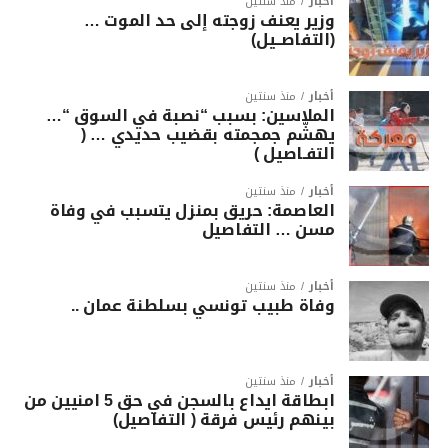
أخبار
منذ سنتين
وزير يعنف زوجته إلى حد الموت …
(التفاصــيل)
أخبار
منذ سنتين
الملاسين: بسبب “نصبة في السوق “…
يهشّم جمجمته بقضيب حديدي … (
التفـاصيل )
أخبار
منذ سنتين
العاصمة: حريق بمنزل يتسبب في وفاة
مسن … التفاصيل
أخبار
منذ سنتين
وفاة طبيب تونسي بسلطنة عمان ..
أخبار
منذ سنتين
ابطاقة ايداع بالسجن في حق 5 امنيين من
بينهم رئيس فرقة ( التفاصيل)