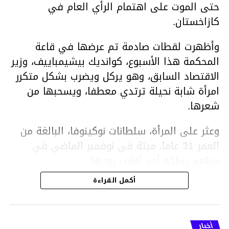
حتى الموت على اهتمام الرأي العام في
كازاخستان.
وأظهرت لقطات صادمة تم عرضها في قاعة
المحكمة هذا الأسبوع، كوانديك بيشيمباييف، وزير
الاقتصاد السابق، وهو يركل ويضرب بشكل متكرر
امرأة شابة نحيلة ترتدي معطفا، ويسحبها من
شعرها.
وعثر على المرأة، سلطانات نوكينوفا، البالغة من
العمر 31 عاما، ميتة في نوفمبر الماضي في
مطعم يملكه أحد أقارب زوجها.
أكمل القراءة
ووفقا لتقرير الطبيب الشرعي، توفيت نوكينوفا
متأثرة بصدمة في الدماغ، وكانت إحدى عظام
أنفها مكسورة وكانت هناك كدمات متعددة على
أخبار