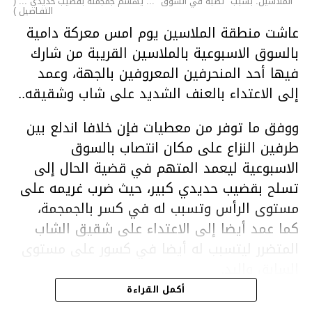
الملاسين: بسبب "نصبة في السوق "... يهشّم جمجمته بقضيب حديدي ... (
التفـاصيل )
عاشت منطقة الملاسين يوم امس معركة دامية
بالسوق الاسبوعية بالملاسين القريبة من شارك
فيها أحد المنحرفين المعروفين بالجهة، وعمد
إلى الاعتداء بالعنف الشديد على شاب وشقيقه..
ووفق ما توفر من معطيات فإن خلافا اندلع بين
طرفين النزاع على مكان انتصاب بالسوق
الاسبوعية ليعمد المتهم في قضية الحال إلى
تسلح بقضيب حديدي كبير، حيث ضرب غريمه على
مستوى الرأس وتسبب له في كسر بالجمجمة،
كما عمد أيضا إلى الاعتداء على شقيق الشاب
المتضرر ليتسبب له أيضا في كسور على مستوى
السابق واليد.
هذا وقد تمكن أعوان مركز الأمن الوطني بحي
أكمل القراءة
هلال في توقيت قياسي من محاصرة المشتبه به