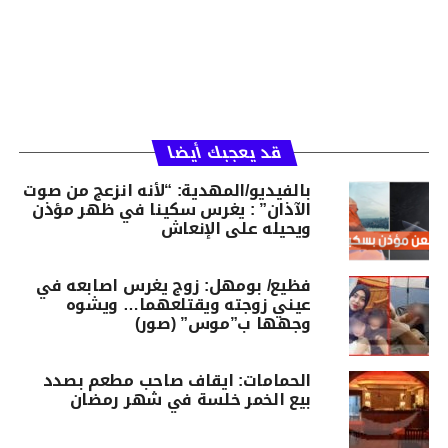
قد يعجبك أيضا
بالفيديو/المهدية: “لأنه انزعج من صوت
الآذان” : يغرس سكينا في ظهر مؤذن
ويحيله على الإنعاش
فظيع/ بومهل: زوج يغرس اصابعه في
عيني زوجته ويقتلعهما… ويشوه
وجهها ب”موس” (صور)
الحمامات: ايقاف صاحب مطعم بصدد
بيع الخمر خلسة في شهر رمضان‎