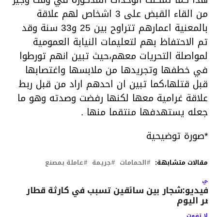
من القاء القبض على 3 اشخاص لهم علاقة
بالمعنية اعمارهم تتراوح بين 25 و33 سنة وقد
تم الاحتفاظ بهم لتعليمات النيابة العمومية
لمواصلة التحريات معهم،حيث تبين انهم تورطوا
في خطفها وتجريدها من ملابسها واغتصابها
قبل قتلها،كما تبين ان احدهم اراد من قبل ربط
علاقة غرامية معها لكنها رفضت وصدته وهو ما
جعله يستهدفها منتقما منها .
*صورة توضيحية
مقالات متشابهة:
الحمامات
جريمة
عاملة بمصنع
لتالي
الفيديو:شجار بين سائقين تسبب في كارثة قطار
صر اليوم
لا تفوت