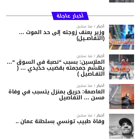
أخبار عاجلة
أخبار
منذ سنتين
وزير يعنف زوجته إلى حد الموت …
(التفاصــيل)
أخبار
منذ سنتين
الملاسين: بسبب “نصبة في السوق “…
يهشّم جمجمته بقضيب حديدي … (
التفـاصيل )
أخبار
منذ سنتين
العاصمة: حريق بمنزل يتسبب في وفاة
مسن … التفاصيل
أخبار
منذ سنتين
وفاة طبيب تونسي بسلطنة عمان ..