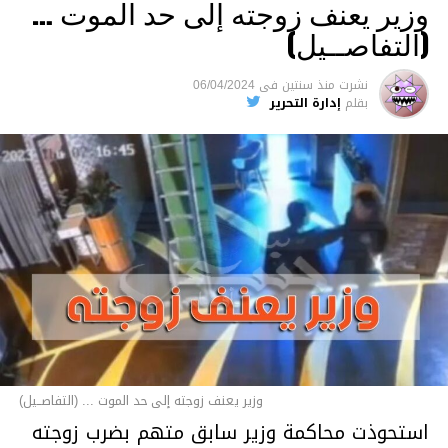
وزير يعنف زوجته إلى حد الموت …
(التفاصــيل)
نشرت
منذ سنتين
فى
06/04/2024
بقلم
إدارة التحرير
وزير يعنف زوجته إلى حد الموت ... (التفاصــيل)
استحوذت محاكمة وزير سابق متهم بضرب زوجته