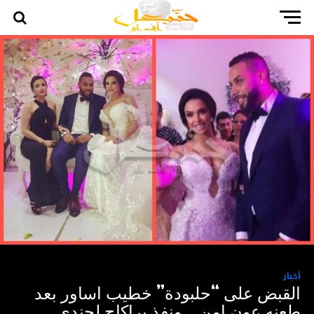
أخبار
القبض على “حلبودة” خطيب اساور بعد
طعنه عون امن .. ونفذ براكاج لجندي