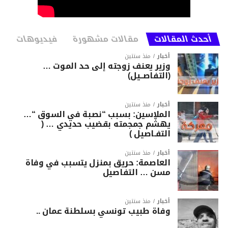
أحدث المقالات
مقالات مشهورة
فيديوهات
أخبار
منذ سنتين
وزير يعنف زوجته إلى حد الموت …
(التفاصــيل)
أخبار
منذ سنتين
الملاسين: بسبب “نصبة في السوق “…
يهشّم جمجمته بقضيب حديدي … (
التفـاصيل )
أخبار
منذ سنتين
العاصمة: حريق بمنزل يتسبب في وفاة
مسن … التفاصيل
أخبار
منذ سنتين
وفاة طبيب تونسي بسلطنة عمان ..