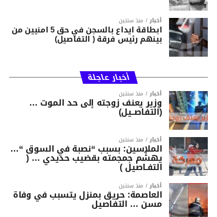
أخبار
منذ سنتين
ابطاقة ايداع بالسجن في حق 5 امنيين من
بينهم رئيس فرقة ( التفاصيل)
أخبار عاجلة
أخبار
منذ سنتين
وزير يعنف زوجته إلى حد الموت …
(التفاصــيل)
أخبار
منذ سنتين
الملاسين: بسبب “نصبة في السوق “…
يهشّم جمجمته بقضيب حديدي … (
التفـاصيل )
أخبار
منذ سنتين
العاصمة: حريق بمنزل يتسبب في وفاة
مسن … التفاصيل