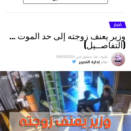
أخبار
وزير يعنف زوجته إلى حد الموت …
(التفاصــيل)
نشرت
منذ سنتين
فى
06/04/2024
بقلم
إدارة التحرير