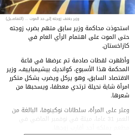
وزير يعنف زوجته إلى حد الموت ... (التفاصــيل)
استحوذت محاكمة وزير سابق متهم بضرب زوجته
حتى الموت على اهتمام الرأي العام في
كازاخستان.
وأظهرت لقطات صادمة تم عرضها في قاعة
المحكمة هذا الأسبوع، كوانديك بيشيمباييف، وزير
الاقتصاد السابق، وهو يركل ويضرب بشكل متكرر
امرأة شابة نحيلة ترتدي معطفا، ويسحبها من
شعرها.
وعثر على المرأة، سلطانات نوكينوفا، البالغة من
العمر 31 عاما، ميتة في نوفمبر الماضي في
مطعم يملكه أحد أقارب زوجها.