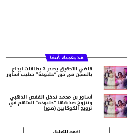
قد يعجبك أيضا
قاضي التحقيق يصدر 3 بطاقات ايداع
بالسجن في حق “حلبودة” خطيب أساور
أساور بن محمد تدخل القفص الذهبي
وتتزوج صديقها “حلبودة” المتهم في
ترويج الكوكايين (صور)
اضغط للتعليق