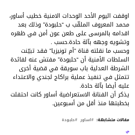
اوقفت اليوم الأحد الوحدات الامنية خطيب أساور،
محمد المعروف الملقّب ب “حلبودة” وذلك بعد
اقدامه بالمرسى على طعن عون أمن في ظهره
وتشويه وجهه بآلة حادة.حسب .
وحسب ما نقلته قناة ”أم تونيزيا” فقد تبيّنت
السلطات الأمنية أن “حلبودة” مفتش عنه لفائدة
الشرطة العدلية باب سويقة في قضية أخرى
تتمثل في تنفيذ عملية براكاج لجندي والاعتداء
عليه أيضا بآلة حادة.
يذكر أن الفنانة الاستعراضية أساور كانت احتفلت
بخطبتها منذ أقل من أسبوعين.
مقالات متشابهة:
اساور
حلبودة
لتالي