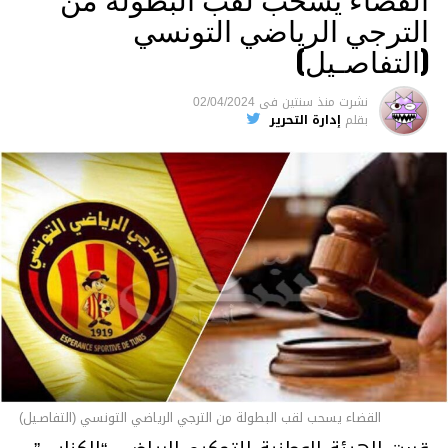
الترجي الرياضي التونسي
(التفاصـيل)
نشرت
منذ سنتين
فى
02/04/2024
بقلم
إدارة التحرير
القضاء يسحب لقب البطولة من الترجي الرياضي التونسي (التفاصـيل)