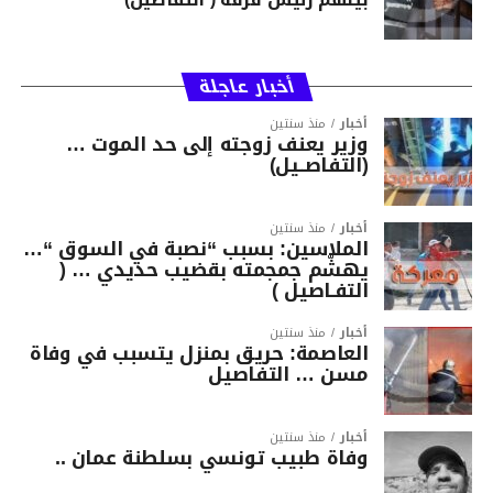
أخبار عاجلة
أخبار
منذ سنتين
وزير يعنف زوجته إلى حد الموت …
(التفاصــيل)
أخبار
منذ سنتين
الملاسين: بسبب “نصبة في السوق “…
يهشّم جمجمته بقضيب حديدي … (
التفـاصيل )
أخبار
منذ سنتين
العاصمة: حريق بمنزل يتسبب في وفاة
مسن … التفاصيل
أخبار
منذ سنتين
وفاة طبيب تونسي بسلطنة عمان ..