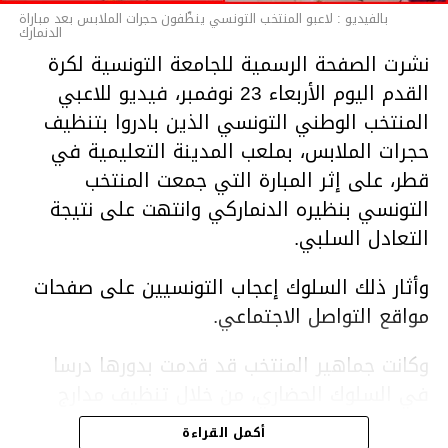
بالفيديو : لاعبو المنتخب التونسي ينظّفون حجرات الملابس بعد مباراة
الدنمارك
نشرت الصفحة الرسمية للجامعة التونسية لكرة
القدم اليوم الأربعاء 23 نوفمبر، فيديو للاعبي
المنتخب الوطني التونسي الذين بادروا بتنظيف
حجرات الملابس، بملعب المدينة التعليمية في
قطر، على إثر المبارة التي جمعت المنتخب
التونسي بنظيره الدنماركي وانتهت على نتيجة
التعادل السلبي.
وأثار ذلك السلوك إعجاب التونسيين على صفحات
مواقع التواصل الاجتماعي.
وكانت جماهير المنتخب قد قدمت بدورها درسا
في السلوك الحضاري، من خلال تنظيف مدارج
الملعب في أعقاب المباراة.
أكمل القراءة