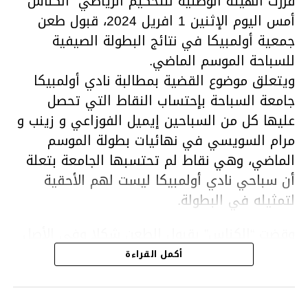
قررت الهيئة الوطنية للتحكيم الرياضي “الكناس”
أمس اليوم الإثنين 1 افريل 2024، قبول طعن
جمعية أولمبيكا في نتائج البطولة الصيفية
للسباحة الموسم الماضي.
ويتعلق موضوع القضية بمطالبة نادي أولمبيكا
جامعة السباحة بإحتساب النقاط التي تحصل
عليها كل من السباحين إيميل الفوزاعي و زينب و
مرام السويسي في نهائيات بطولة الموسم
الماضي، وهي نقاط لم تحتسبها الجامعة بتعلة
أن سباحي نادي أولمبيكا ليست لهم الأحقية
لتمثيله في البطولة.
وقضت “الكناس” بقبول الطعن شكلا وفي الأصل
ونقض القرار الصادر عن المكتب الجامعي وإعادة
أكمل القراءة
إحتساب النقاط المسجلة من قبل السباحين إيميل
الفوزاعي ومرام وزينب السويسي في نطاق