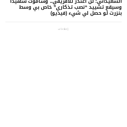
السعيداني: لن أعتذر للافريقي.. وسأموت شهيدا
وسيقع تشييد “نصب تذكاري” خاص بي وسط
بنزرت لو حصل لي شيء (فيديو)
إعلانات