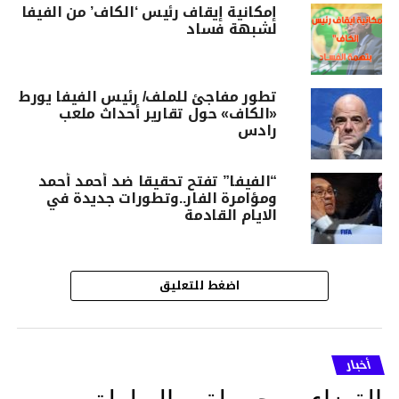
إمكانية إيقاف رئيس ‘الكاف’ من الفيفا
لشبهة فساد
تطور مفاجئ للملف/ رئيس الفيفا يورط
«الكاف» حول تقارير أحداث ملعب
رادس
“الفيفا” تفتح تحقيقا ضد أحمد أحمد
ومؤامرة الفار..وتطورات جديدة في
الايام القادمة
اضغط للتعليق
أخبار
القضاء يسحب لقب البطولة من