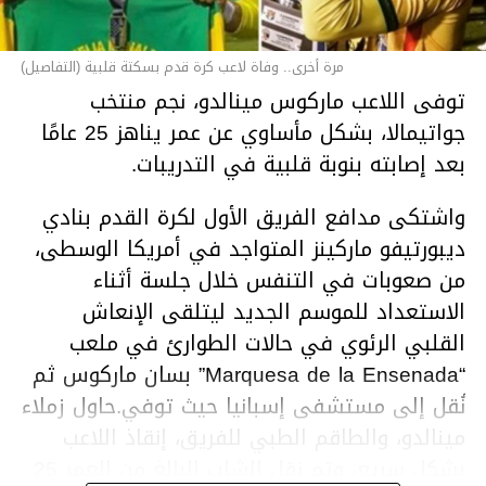
مرة أخرى.. وفاة لاعب كرة قدم بسكتة قلبية (التفاصيل)
توفى اللاعب ماركوس مينالدو، نجم منتخب
جواتيمالا، بشكل مأساوي عن عمر يناهز 25 عامًا
بعد إصابته بنوبة قلبية في التدريبات.
واشتكى مدافع الفريق الأول لكرة القدم بنادي
ديبورتيفو ماركينز المتواجد في أمريكا الوسطى،
من صعوبات في التنفس خلال جلسة أثناء
الاستعداد للموسم الجديد ليتلقى الإنعاش
القلبي الرئوي في حالات الطوارئ في ملعب
“Marquesa de la Ensenada” بسان ماركوس ثم
نُقل إلى مستشفى إسبانيا حيث توفي.حاول زملاء
مينالدو، والطاقم الطبي للفريق، إنقاذ اللاعب
بشكل سريع، وتم نقل الشاب البالغ من العمر 25