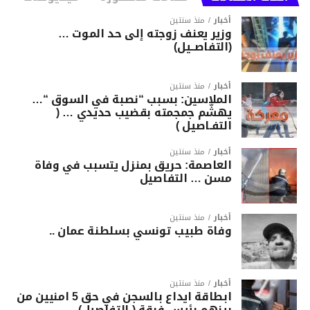
أخبار
منذ سنتين
وزير يعنف زوجته إلى حد الموت …
(التفاصــيل)
أخبار
منذ سنتين
الملاسين: بسبب “نصبة في السوق “…
يهشّم جمجمته بقضيب حديدي … (
التفـاصيل )
أخبار
منذ سنتين
العاصمة: حريق بمنزل يتسبب في وفاة
مسن … التفاصيل
أخبار
منذ سنتين
وفاة طبيب تونسي بسلطنة عمان ..
أخبار
منذ سنتين
ابطاقة ايداع بالسجن في حق 5 امنيين من
بينهم رئيس فرقة ( التفاصيل)