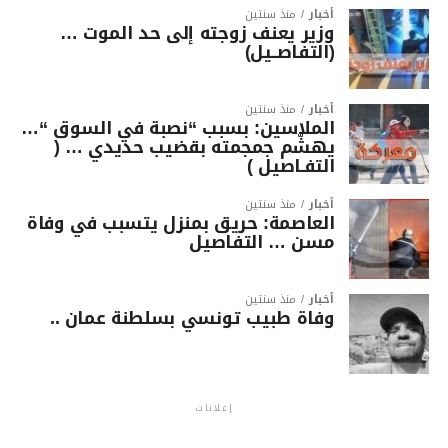
أخبار
منذ سنتين
وزير يعنف زوجته إلى حد الموت …
(التفاصــيل)
أخبار
منذ سنتين
الملاسين: بسبب “نصبة في السوق “…
يهشّم جمجمته بقضيب حديدي … (
التفـاصيل )
أخبار
منذ سنتين
العاصمة: حريق بمنزل يتسبب في وفاة
مسن … التفاصيل
أخبار
منذ سنتين
وفاة طبيب تونسي بسلطنة عمان ..
إعلانات