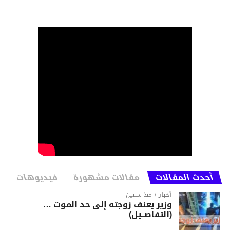
أحدث المقالات
مقالات مشهورة
فيديوهات
أخبار
منذ سنتين
وزير يعنف زوجته إلى حد الموت …
(التفاصــيل)