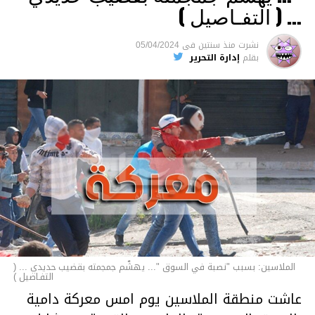
والقتل باستخدام العنف الشديد ويواجه عقوبة
… ( التفـاصيل )
السجن لمدة تصل إلى 20 عاما.
نشرت
منذ سنتين
فى
05/04/2024
الأخبار
بقلم
إدارة التحرير
الملاسين: بسبب "نصبة في السوق "... يهشّم جمجمته بقضيب حديدي ... (
التفـاصيل )
عاشت منطقة الملاسين يوم امس معركة دامية