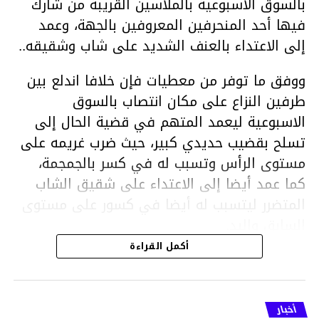
بالسوق الاسبوعية بالملاسين القريبة من شارك
فيها أحد المنحرفين المعروفين بالجهة، وعمد
إلى الاعتداء بالعنف الشديد على شاب وشقيقه..
ووفق ما توفر من معطيات فإن خلافا اندلع بين
طرفين النزاع على مكان انتصاب بالسوق
الاسبوعية ليعمد المتهم في قضية الحال إلى
تسلح بقضيب حديدي كبير، حيث ضرب غريمه على
مستوى الرأس وتسبب له في كسر بالجمجمة،
كما عمد أيضا إلى الاعتداء على شقيق الشاب
المتضرر ليتسبب له أيضا في كسور على مستوى
السابق واليد.
هذا وقد تمكن أعوان مركز الأمن الوطني بحي
أكمل القراءة
هلال في توقيت قياسي من محاصرة المشتبه به
والقبض عليه وإحالته على التحقيق في خصوص
ما نُسبه إليه.
أخبار