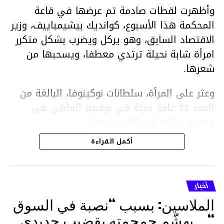
وأظهرت لقطات صادمة تم عرضها في قاعة
المحكمة هذا الأسبوع، كوانديك بيشيمباييف، وزير
الاقتصاد السابق، وهو يركل ويضرب بشكل متكرر
امرأة شابة نحيلة ترتدي معطفا، ويسحبها من
شعرها.
وعثر على المرأة، سلطانات نوكينوفا، البالغة من
العمر 31 عاما، ميتة في نوفمبر الماضي في
مطعم يملكه أحد أقارب زوجها.
أكمل القراءة
ووفقا لتقرير الطبيب الشرعي، توفيت نوكينوفا
متأثرة بصدمة في الدماغ، وكانت إحدى عظام
أنفها مكسورة وكانت هناك كدمات متعددة على
أخبار
وجهها ورأسها وذراعيها ويديها.
الملاسين: بسبب “نصبة في السوق
ويواجه بيشيمباييف (43 عاما) اتهامات بالتعذيب
“… يهشّم جمجمته بقضيب حديدي