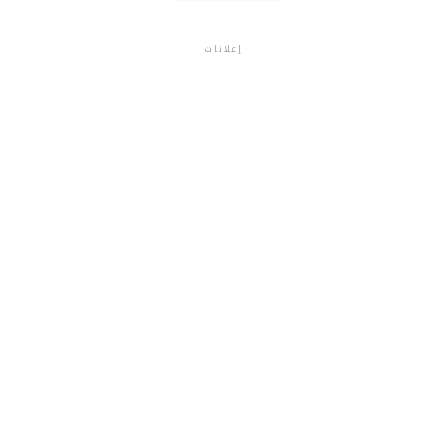
إعلانات
م.م