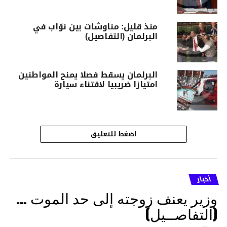
منذ قليل: مناوشات بين نوّاب في
البرلمان (التفاصيل)
البرلمان يسقط فصلا يمنح المواطنين
امتيازا ضريبيا لاقتناء سيارة
اضغط للتعليق
أخبار
وزير يعنف زوجته إلى حد الموت …
(التفاصــيل)