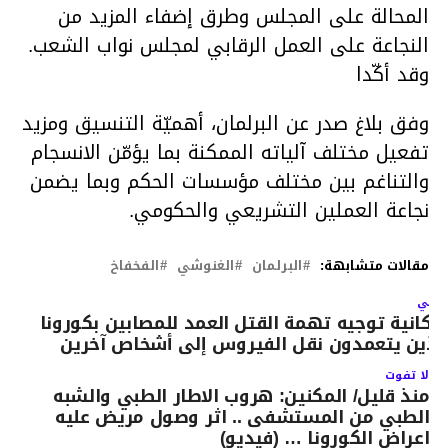
المحالة على المجلس وطرق إضفاء المزيد من
النجاعة على العمل الرقابي لمجلس نواب الشعب.
وقد أكّدا
وفق بلاغ صدر عن البرلمان، أهميّة التنسيق ومزيد
تفعيل مختلف آلياته الممكنة بما يؤمّن الانسجام
والتناغم بين مختلف مؤسسات الحكم وبما يضمن
نجاعة العملين التشريعي والحكومي.
مقالات متشابهة:
البرلمان
الغنوشي
الفخفاخ
لتالي
مكانية توجيه تهمة القتل العمد للمصابين بكورونا
لذين يتعمدون نقل الفيروس إلى أشخاص آخرين
لا تفوت
منذ قليل/ المكنين: هروب الاطار الطبي والشبه
الطبي من المستشفى .. اثر وصول مريض عليه
اعراض الكورونا … (فيديو)