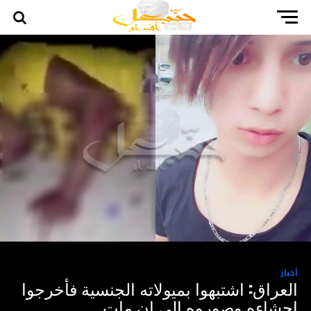
أخبار
العراق: اشتبهوا بميولاته الجنسية فأخرجوا
احشاءه وصوروه الى ان مات