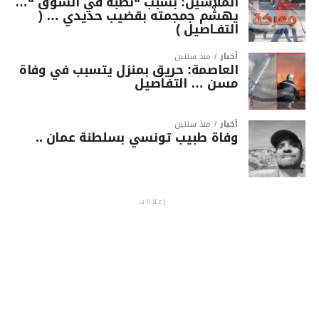
الملاسين: بسبب “نصبة في السوق “…
يهشّم جمجمته بقضيب حديدي … (
التفـاصيل )
أخبار
منذ سنتين
العاصمة: حريق بمنزل يتسبب في وفاة
مسن … التفاصيل
أخبار
منذ سنتين
وفاة طبيب تونسي بسلطنة عمان ..
إعلانات