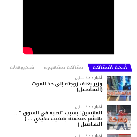
أحدث المقالات
مقالات مشهورة
فيديوهات
أخبار
منذ سنتين
وزير يعنف زوجته إلى حد الموت …
(التفاصــيل)
أخبار
منذ سنتين
الملاسين: بسبب “نصبة في السوق “…
يهشّم جمجمته بقضيب حديدي … (
التفـاصيل )
أخبار
منذ سنتين