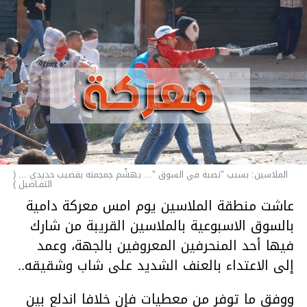
الملاسين: بسبب "نصبة في السوق "... يهشّم جمجمته بقضيب حديدي ... (
التفـاصيل )
عاشت منطقة الملاسين يوم امس معركة دامية
بالسوق الاسبوعية بالملاسين القريبة من شارك
فيها أحد المنحرفين المعروفين بالجهة، وعمد
إلى الاعتداء بالعنف الشديد على شاب وشقيقه..
ووفق ما توفر من معطيات فإن خلافا اندلع بين