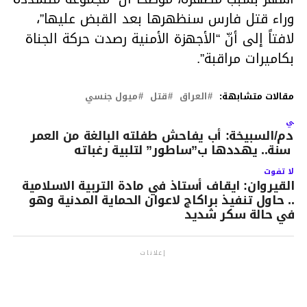
وراء قتل فارس سنظهرها بعد القبض عليها”،
لافتاً إلى أنّ “الأجهزة الأمنية رصدت حركة الجناة
بكاميرات مراقبة”.
مقالات متشابهة:
العراق
قتل
ميول جنسي
لتالي
ادم/السبيخة: أب يفاحش طفلته البالغة من العمر
سنة.. يهددها ب”ساطور” لتلبية رغباته
لا تفوت
القيروان: ايقاف أستاذ في مادة التربية الاسلامية
.. حاول تنفيذ براكاج لاعوان الحماية المدنية وهو
في حالة سكر شديد
إعلانات