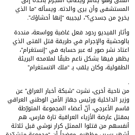
الفتى وهو يتألم ويطالب المجرم بأخذه إلى
المستشفى وأن يرى والدته. ويسأله “ما الذي
يخرج من جسدي؟”، ليجيبه “إنها أحشاؤك”.
وأثار الفيديو ردود فعل غاضبة وواسعة، منددة
بالوحشية والإجرام في طريقة قتل الفتى الذي
اعتاد نشر صور له عبر حسابه في “إنستغرام”،
يظهر فيها بشكل ناعم طبقًا لملامحه البريئة
الطفولية، وكان يلقب بـ “ملك الانستغرام”
.
من ناحية أخرى، نشرت “شبكة أخبار العراق” عن
وزير الداخلية ورئيس جهاز الأمن الوطني العراقي
قاسم الأعرجي، أنّ أعضاء المجموعة المتورّطة
بمقتل عارضة الأزياء العراقية تارة فارس، هم
أنفسهم من قتلوا الممثل كرار نوشي قبل ثلاثة
أشهر بسبب مظهره، موضحاً أن “مجموعة متشدّدة