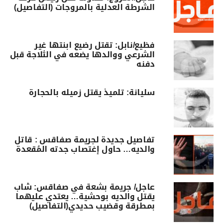
الشرطة العدلية بالمروجات (التفاصيل)
فظيع/نابل: تقتل رضيع ابنتها غير
الشرعي ووالدها يضعه في الثلاجة قبل
دفنه
سليانة: تلميذ يقتل زميله بالحجارة
تفاصيل جديدة لجريمة صفاقس : قاتل
والديه… حاول إغتصاب جدته المُقعدة
عاجل/ جريمة بشعة في صفاقس: شاب
يقتل والديه بوحشية… يعتدي عليهما
بمطرقة وقضيب حديدي(التفاصيل)