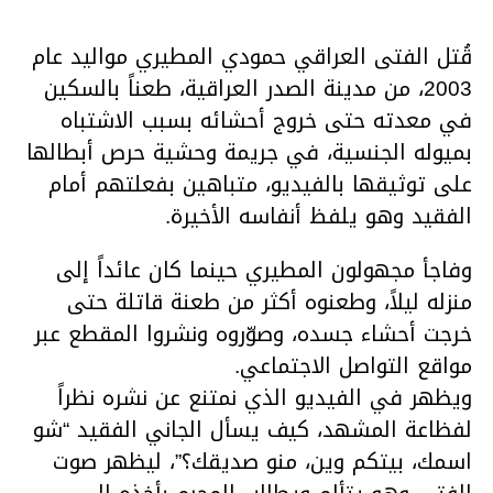
قُتل الفتى العراقي حمودي المطيري مواليد عام
2003، من مدينة الصدر العراقية، طعناً بالسكين
في معدته حتى خروج أحشائه بسبب الاشتباه
بميوله الجنسية، في جريمة وحشية حرص أبطالها
على توثيقها بالفيديو، متباهين بفعلتهم أمام
الفقيد وهو يلفظ أنفاسه الأخيرة.
وفاجأ مجهولون المطيري حينما كان عائداً إلى
منزله ليلاً، وطعنوه أكثر من طعنة قاتلة حتى
خرجت أحشاء جسده، وصوّروه ونشروا المقطع عبر
مواقع التواصل الاجتماعي.
ويظهر في الفيديو الذي نمتنع عن نشره نظراً
لفظاعة المشهد، كيف يسأل الجاني الفقيد “شو
اسمك، بيتكم وين، منو صديقك؟”، ليظهر صوت