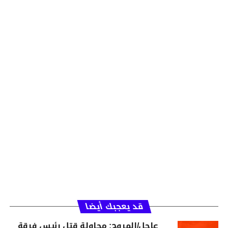
قد يعجبك أيضا
عاجل/المروج: محاولة قتل رئيس فرقة