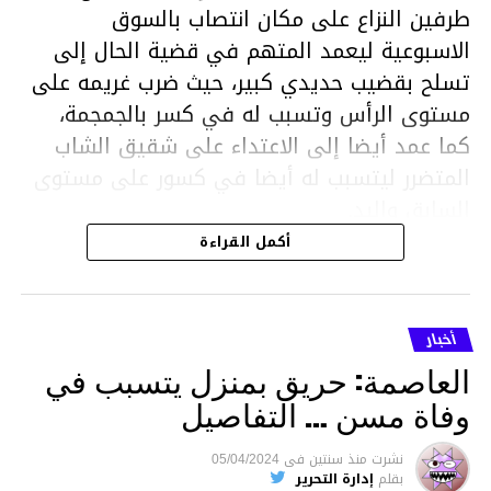
طرفين النزاع على مكان انتصاب بالسوق
الاسبوعية ليعمد المتهم في قضية الحال إلى
تسلح بقضيب حديدي كبير، حيث ضرب غريمه على
مستوى الرأس وتسبب له في كسر بالجمجمة،
كما عمد أيضا إلى الاعتداء على شقيق الشاب
المتضرر ليتسبب له أيضا في كسور على مستوى
السابق واليد.
هذا وقد تمكن أعوان مركز الأمن الوطني بحي
أكمل القراءة
هلال في توقيت قياسي من محاصرة المشتبه به
والقبض عليه وإحالته على التحقيق في خصوص
ما نُسبه إليه.
أخبار
العاصمة: حريق بمنزل يتسبب في
وفاة مسن … التفاصيل
متابعة
نشرت
منذ سنتين
فى
05/04/2024
بقلم
إدارة التحرير