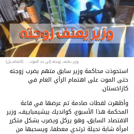
وزير يعنف زوجته إلى حد الموت ... (التفاصــيل)
استحوذت محاكمة وزير سابق متهم بضرب زوجته
حتى الموت على اهتمام الرأي العام في
كازاخستان.
وأظهرت لقطات صادمة تم عرضها في قاعة
المحكمة هذا الأسبوع، كوانديك بيشيمباييف، وزير
الاقتصاد السابق، وهو يركل ويضرب بشكل متكرر
امرأة شابة نحيلة ترتدي معطفا، ويسحبها من