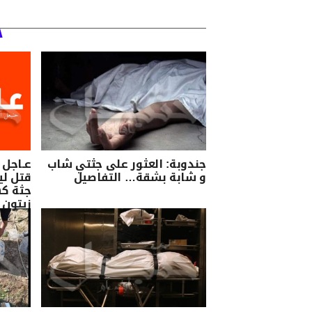
جندوبة: العثور على جثتي شاب
عـاجل /
و شابة بشقة… التفاصيل
قتل لي
جثة ك
زيتون