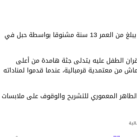
تم اليوم السبت العثور على طفل يبلغ من العمر 13 سنة مشنوقا بواسطة حبل في
ران الطفل عليه يتدلى جثة هامدة من أعلى
ماش من معتمدية قرمبالية، عندما قدموا لمناداته
طاهر المعموري للتشريح والوقوف على ملابسات
الية