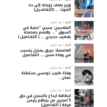
وزير يعنف زوجته إلى حد
الموت … (التفاصــيل)
أخبار
منذ سنتين
الملاسين: بسبب “نصبة في
السوق “… يهشّم جمجمته
بقضيب حديدي … ( التفـاصيل )
أخبار
منذ سنتين
العاصمة: حريق بمنزل يتسبب
في وفاة مسن … التفاصيل
أخبار
منذ سنتين
وفاة طبيب تونسي بسلطنة
عمان ..
أخبار
منذ سنتين
ابطاقة ايداع بالسجن في حق
5 امنيين من بينهم رئيس
فرقة ( التفاصيل)