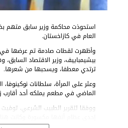
استحوذت محاكمة وزير سابق متهم بضر
العام في كازاخستان.
وأظهرت لقطات صادمة تم عرضها في ق
بيشيمباييف، وزير الاقتصاد السابق، و
ترتدي معطفا، ويسحبها من شعرها.
الماضي في مطعم يملكه أحد أقارب ز
ووفقا لتقرير الطبيب الشرعي، توفيت ن
إحدى عظام أنفها مكسورة وكانت هن
وذراعيها ويديها.