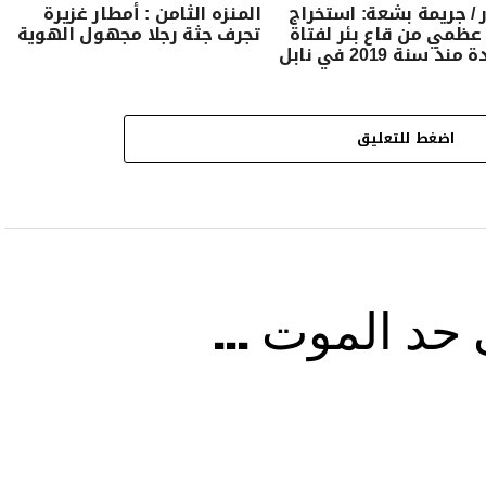
 / جريمة بشعة: استخراج
المنزه الثامن : أمطار غزيرة
ظمي من قاع بئر لفتاة
تجرف جثة رجلا مجهول الهوية
ذ سنة 2019 في نابل
اضغط للتعليق
ى حد الموت …