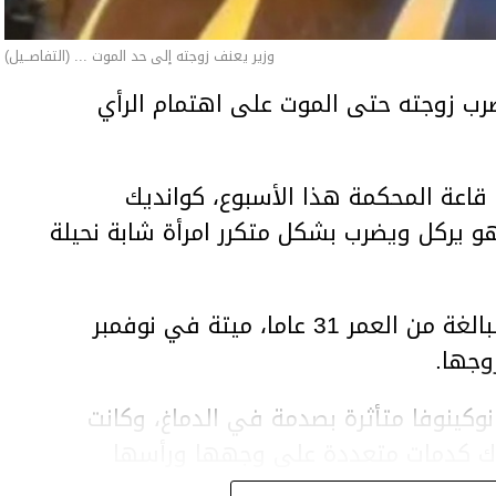
وزير يعنف زوجته إلى حد الموت ... (التفاصــيل)
ب زوجته حتى الموت على اهتمام الرأي
اعة المحكمة هذا الأسبوع، كوانديك
هو يركل ويضرب بشكل متكرر امرأة شابة نحيلة
وعثر على المرأة، سلطانات نوكينوفا، البالغة من العمر 31 عاما، ميتة في نوفمبر
وجها.
وكينوفا متأثرة بصدمة في الدماغ، وكانت
اك كدمات متعددة على وجهها ورأسها