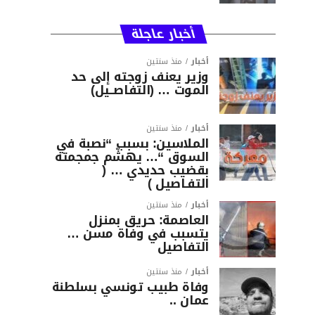
أخبار عاجلة
أخبار
منذ سنتين
وزير يعنف زوجته إلى حد
الموت … (التفاصــيل)
أخبار
منذ سنتين
الملاسين: بسبب “نصبة في
السوق “… يهشّم جمجمته
بقضيب حديدي … (
التفـاصيل )
أخبار
منذ سنتين
العاصمة: حريق بمنزل
يتسبب في وفاة مسن …
التفاصيل
أخبار
منذ سنتين
وفاة طبيب تونسي بسلطنة
عمان ..