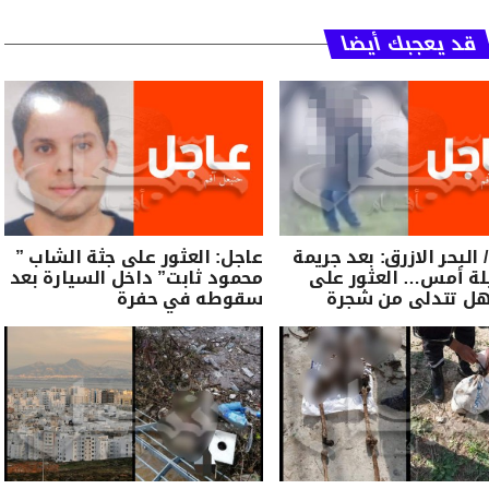
قد يعجبك أيضا
 البحر الازرق: بعد جريمة
عاجل: العثور على جثة الشاب ”
لة أمس… العثور على
محمود ثابت” داخل السيارة بعد
هل تتدلى من شجرة
سقوطه في حفرة