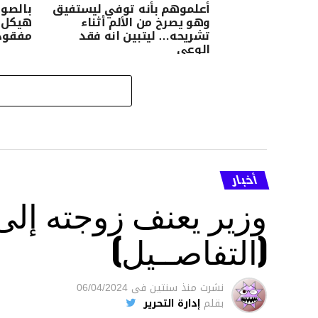
أعلموهم بأنه توفي ليستفيق
بالصور
وهو يصرخ من الألم أثناء
هيكل ع
تشريحه… ليتبين انه فقد
مفقودة من
الوعي
أخبار
وزير يعنف زوجته إل
(التفاصــيل)
نشرت
منذ سنتين
فى
06/04/2024
بقلم
إدارة التحرير