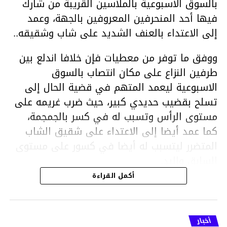
بالسوق الاسبوعية بالملاسين القريبة من شارك
فيها أحد المنحرفين المعروفين بالجهة، وعمد
إلى الاعتداء بالعنف الشديد على شاب وشقيقه..
ووفق ما توفر من معطيات فإن خلافا اندلع بين
طرفين النزاع على مكان انتصاب بالسوق
الاسبوعية ليعمد المتهم في قضية الحال إلى
تسلح بقضيب حديدي كبير، حيث ضرب غريمه على
مستوى الرأس وتسبب له في كسر بالجمجمة،
كما عمد أيضا إلى الاعتداء على شقيق الشاب
المتضرر ليتسبب له أيضا في كسور على مستوى
السابق واليد.
هذا وقد تمكن أعوان مركز الأمن الوطني بحي
أكمل القراءة
هلال في توقيت قياسي من محاصرة المشتبه به
والقبض عليه وإحالته على التحقيق في خصوص
ما نُسبه إليه.
أخبار