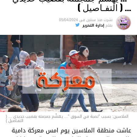
والقتل باستخدام العنف الشديد ويواجه عقوبة
… ( التفـاصيل )
السجن لمدة تصل إلى 20 عاما.
نشرت
منذ سنتين
فى
05/04/2024
الأخبار
بقلم
إدارة التحرير
الملاسين: بسبب "نصبة في السوق "... يهشّم جمجمته بقضيب حديدي ... (
التفـاصيل )
عاشت منطقة الملاسين يوم امس معركة دامية