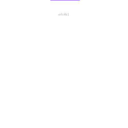
إعلانات
م.م