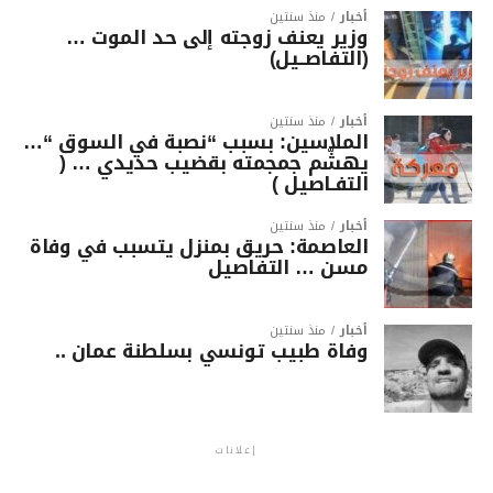
أخبار
منذ سنتين
وزير يعنف زوجته إلى حد الموت …
(التفاصــيل)
أخبار
منذ سنتين
الملاسين: بسبب “نصبة في السوق “…
يهشّم جمجمته بقضيب حديدي … (
التفـاصيل )
أخبار
منذ سنتين
العاصمة: حريق بمنزل يتسبب في وفاة
مسن … التفاصيل
أخبار
منذ سنتين
وفاة طبيب تونسي بسلطنة عمان ..
إعلانات