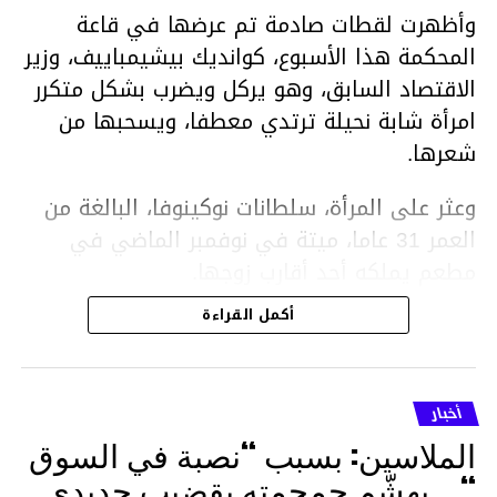
وأظهرت لقطات صادمة تم عرضها في قاعة
المحكمة هذا الأسبوع، كوانديك بيشيمباييف، وزير
الاقتصاد السابق، وهو يركل ويضرب بشكل متكرر
امرأة شابة نحيلة ترتدي معطفا، ويسحبها من
شعرها.
وعثر على المرأة، سلطانات نوكينوفا، البالغة من
العمر 31 عاما، ميتة في نوفمبر الماضي في
مطعم يملكه أحد أقارب زوجها.
أكمل القراءة
ووفقا لتقرير الطبيب الشرعي، توفيت نوكينوفا
متأثرة بصدمة في الدماغ، وكانت إحدى عظام
أنفها مكسورة وكانت هناك كدمات متعددة على
أخبار
وجهها ورأسها وذراعيها ويديها.
الملاسين: بسبب “نصبة في السوق
ويواجه بيشيمباييف (43 عاما) اتهامات بالتعذيب
“… يهشّم جمجمته بقضيب حديدي