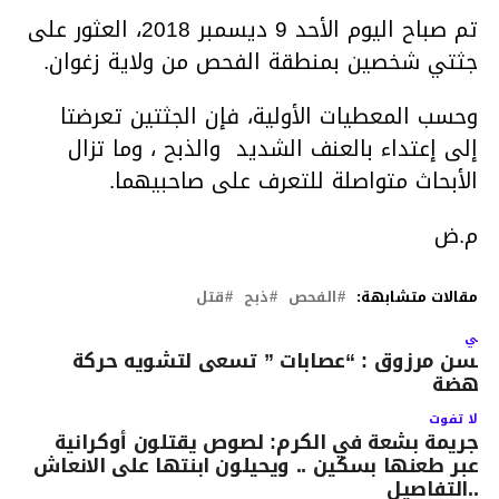
تم صباح اليوم الأحد 9 ديسمبر 2018، العثور على
جثتي شخصين بمنطقة الفحص من ولاية زغوان.
وحسب المعطيات الأولية، فإن الجثتين تعرضتا
إلى إعتداء بالعنف الشديد والذبح ، وما تزال
الأبحاث متواصلة للتعرف على صاحبيهما.
م.ض
مقالات متشابهة:
الفحص
ذبح
قتل
لتالي
حسن مرزوق : “عصابات ” تسعى لتشويه حركة
لنهضة
لا تفوت
جريمة بشعة في الكرم: لصوص يقتلون أوكرانية
عبر طعنها بسكين .. ويحيلون ابنتها على الانعاش
..التفاصيل