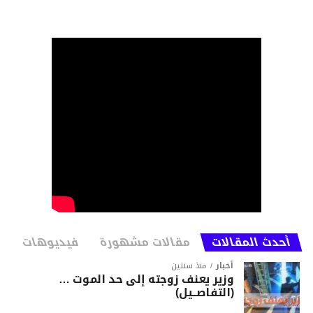
أحدث المقالات
مقالات مشهورة
فيديوهات
أخبار
منذ سنتين
وزير يعنف زوجته إلى حد الموت …
(التفاصــيل)