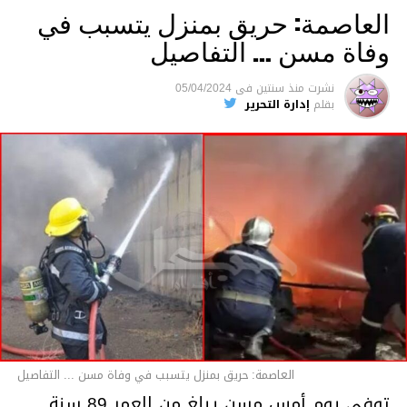
العاصمة: حريق بمنزل يتسبب في
وفاة مسن … التفاصيل
متابعة
نشرت
منذ سنتين
فى
05/04/2024
بقلم
إدارة التحرير
قسم الاخبار
العاصمة: حريق بمنزل يتسبب في وفاة مسن ... التفاصيل
توفي يوم أمس مسن يبلغ من العمر 89 سنة