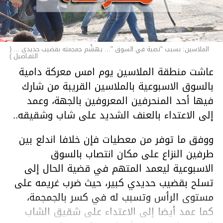
الملاسين: بسبب "نصبة في السوق "... يهشّم جمجمته بقضيب حديدي ... (
التفـاصيل )
عاشت منطقة الملاسين يوم امس معركة دامية
بالسوق الاسبوعية بالملاسين القريبة من شارك
فيها أحد المنحرفين المعروفين بالجهة، وعمد
إلى الاعتداء بالعنف الشديد على شاب وشقيقه..
ووفق ما توفر من معطيات فإن خلافا اندلع بين
طرفين النزاع على مكان انتصاب بالسوق
الاسبوعية ليعمد المتهم في قضية الحال إلى
تسلح بقضيب حديدي كبير، حيث ضرب غريمه على
مستوى الرأس وتسبب له في كسر بالجمجمة،
كما عمد أيضا إلى الاعتداء على شقيق الشاب