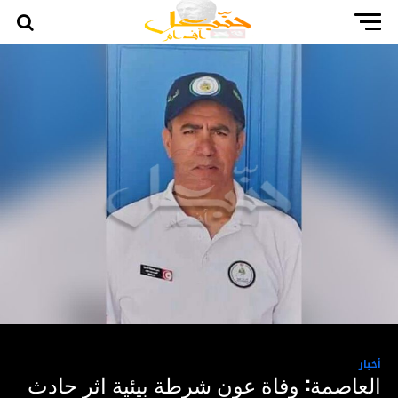
أخبار
العاصمة: وفاة عون شرطة بيئية اثر حادث