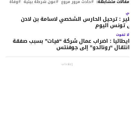
مقالات متشابهة:
حادث مرور مروع
عون شرطة بيئية
وفاة
لتالي
طير : ترحيل الحارس الشخصي لاسامة بن لادن
لى تونس اليوم
لا تفوت
ايطاليا : اضراب عمال شركة “فيات” بسبب صفقة
انتقال “رونالدو” إلى جوفنتس
إعلانات