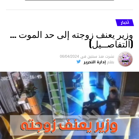
أخبار
وزير يعنف زوجته إلى حد الموت …
(التفاصــيل)
نشرت
منذ سنتين
فى
06/04/2024
بقلم
إدارة التحرير