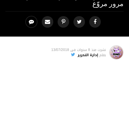
مرور مروّع
نشرت
منذ 8 سنوات
فى
13/07/2018
بقلم
إدارة التحرير