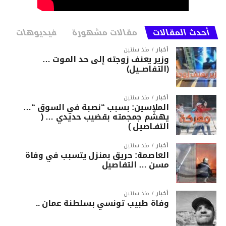
أحدث المقالات
مقالات مشهورة
فيديوهات
أخبار
منذ سنتين
وزير يعنف زوجته إلى حد الموت …
(التفاصــيل)
أخبار
منذ سنتين
الملاسين: بسبب “نصبة في السوق “…
يهشّم جمجمته بقضيب حديدي … (
التفـاصيل )
أخبار
منذ سنتين
العاصمة: حريق بمنزل يتسبب في وفاة
مسن … التفاصيل
أخبار
منذ سنتين
وفاة طبيب تونسي بسلطنة عمان ..