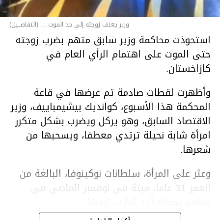
وزير يعنف زوجته إلى حد الموت ... (التفاصــيل)
استحوذت محاكمة وزير سابق متهم بضرب زوجته
حتى الموت على اهتمام الرأي العام في
كازاخستان.
وأظهرت لقطات صادمة تم عرضها في قاعة
المحكمة هذا الأسبوع، كوانديك بيشيمباييف، وزير
الاقتصاد السابق، وهو يركل ويضرب بشكل متكرر
امرأة شابة نحيلة ترتدي معطفا، ويسحبها من
شعرها.
وعثر على المرأة، سلطانات نوكينوفا، البالغة من
العمر 31 عاما، ميتة في نوفمبر الماضي في
مطعم يملكه أحد أقارب زوجها.