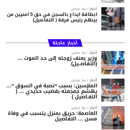
أخبار
منذ سنتين
ابطاقة ايداع بالسجن في حق 5 امنيين من
بينهم رئيس فرقة ( التفاصيل)
أخبار عاجلة
أخبار
منذ سنتين
وزير يعنف زوجته إلى حد الموت …
(التفاصــيل)
أخبار
منذ سنتين
الملاسين: بسبب “نصبة في السوق “…
يهشّم جمجمته بقضيب حديدي … (
التفـاصيل )
أخبار
منذ سنتين
العاصمة: حريق بمنزل يتسبب في وفاة
مسن … التفاصيل