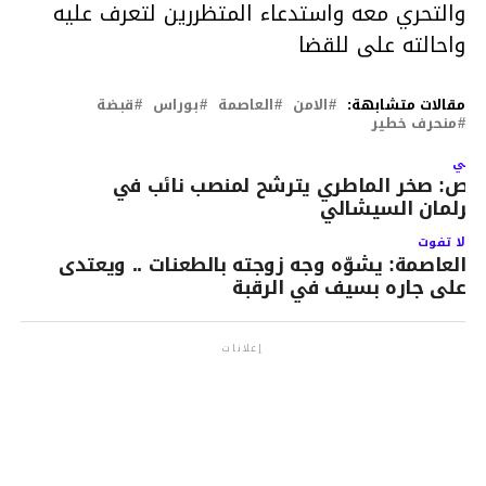
والتحري معه واستدعاء المتظررين لتعرف عليه
واحالته على للقضا
مقالات متشابهة:
الامن
العاصمة
بوراس
قبضة
منحرف خطير
لتالي
اص: صخر الماطري يترشح لمنصب نائب في
لبرلمان السيشالي
لا تفوت
العاصمة: يشوّه وجه زوجته بالطعنات .. ويعتدى
على جاره بسيف في الرقبة
إعلانات