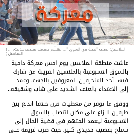
الملاسين: بسبب "نصبة في السوق "... يهشّم جمجمته بقضيب حديدي ... (
التفـاصيل )
عاشت منطقة الملاسين يوم امس معركة دامية
بالسوق الاسبوعية بالملاسين القريبة من شارك
فيها أحد المنحرفين المعروفين بالجهة، وعمد
إلى الاعتداء بالعنف الشديد على شاب وشقيقه..
ووفق ما توفر من معطيات فإن خلافا اندلع بين
طرفين النزاع على مكان انتصاب بالسوق
الاسبوعية ليعمد المتهم في قضية الحال إلى
تسلح بقضيب حديدي كبير، حيث ضرب غريمه على