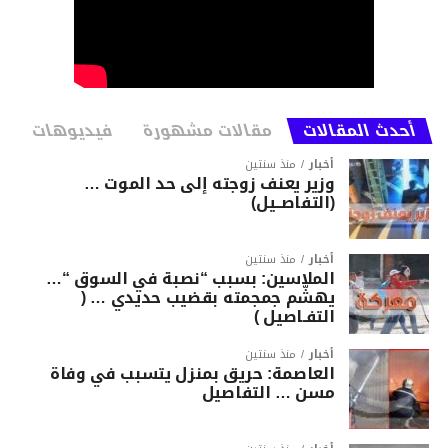
أحدث المقالات
مقالات مشهورة
فيديوهات
أخبار
منذ سنتين
وزير يعنف زوجته إلى حد الموت …
(التفاصــيل)
أخبار
منذ سنتين
الملاسين: بسبب “نصبة في السوق “…
يهشّم جمجمته بقضيب حديدي … (
التفـاصيل )
أخبار
منذ سنتين
العاصمة: حريق بمنزل يتسبب في وفاة
مسن … التفاصيل