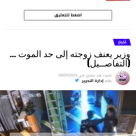
اضغط للتعليق
أخبار
وزير يعنف زوجته إلى حد الموت …
(التفاصــيل)
نشرت
منذ سنتين
فى
06/04/2024
بقلم
إدارة التحرير