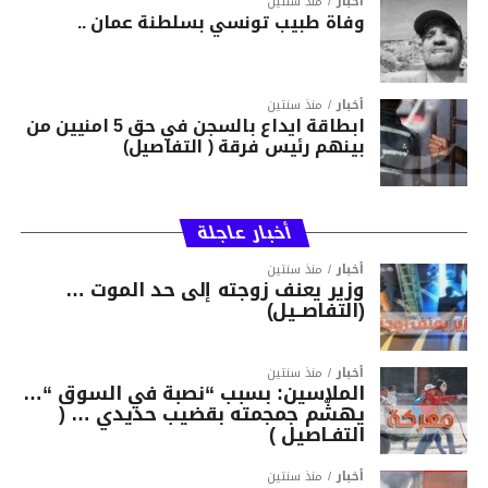
أخبار
منذ سنتين
وفاة طبيب تونسي بسلطنة عمان ..
أخبار
منذ سنتين
ابطاقة ايداع بالسجن في حق 5 امنيين من
بينهم رئيس فرقة ( التفاصيل)
أخبار عاجلة
أخبار
منذ سنتين
وزير يعنف زوجته إلى حد الموت …
(التفاصــيل)
أخبار
منذ سنتين
الملاسين: بسبب “نصبة في السوق “…
يهشّم جمجمته بقضيب حديدي … (
التفـاصيل )
أخبار
منذ سنتين