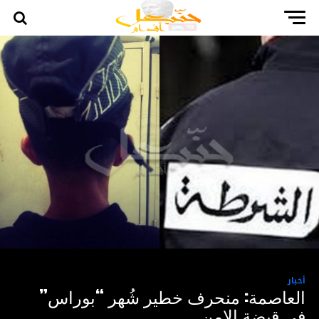
أخبار
العاصمة: منحرف خطير شُهر “بوراس”
في قبضة الامن