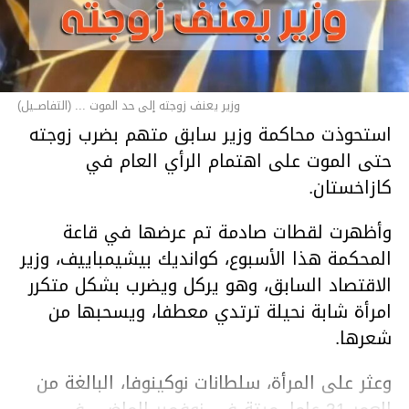
وزير يعنف زوجته إلى حد الموت ... (التفاصــيل)
استحوذت محاكمة وزير سابق متهم بضرب زوجته
حتى الموت على اهتمام الرأي العام في
كازاخستان.
وأظهرت لقطات صادمة تم عرضها في قاعة
المحكمة هذا الأسبوع، كوانديك بيشيمباييف، وزير
الاقتصاد السابق، وهو يركل ويضرب بشكل متكرر
امرأة شابة نحيلة ترتدي معطفا، ويسحبها من
شعرها.
وعثر على المرأة، سلطانات نوكينوفا، البالغة من