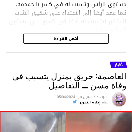
مستوى الرأس وتسبب له في كسر بالجمجمة،
كما عمد أيضا إلى الاعتداء على شقيق الشاب
المتضرر ليتسبب له أيضا في كسور على مستوى
السابق واليد.
هذا وقد تمكن أعوان مركز الأمن الوطني بحي
أكمل القراءة
هلال في توقيت قياسي من محاصرة المشتبه به
والقبض عليه وإحالته على التحقيق في خصوص
ما نُسبه إليه.
أخبار
العاصمة: حريق بمنزل يتسبب في
وفاة مسن … التفاصيل
متابعة
نشرت
منذ سنتين
فى
05/04/2024
بقلم
إدارة التحرير
قسم الاخبار