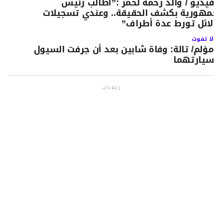
الفيديو / والد رحمة لحمر :”أطالب رئيس
لجمهورية بكشف الحقيقة.. وعندي تسجيلات
دلائل تورط عدة أطراف”
لا تفوت
مؤلم/ تالة: وفاة شابين بعد أن جرفت السيول
سيارتهما
إعلانات