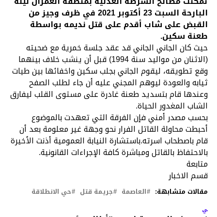
تمكنت مصالح الشرطة العدلية بمنطقة العمران ليلة
البارحة السبت 23 أكتوبر 2021 في ظرف وجيز من
القبض على شاب أقدم على قتل نديمه بواسطة
طعنة سكين.
حيث كان الجاني الجاني قد عقد جلسة خمرية مع ضحيته
(الاثنان من مواليد سنة 1994) قبل أن ينشب خلاف بينهما
وقع تطويقه، ليقوم الجاني بجلب سكين واخفائها بين طيات
ثيابه والعودة ليوهم المجني عليه أن جاء لطلب الصفح
وعندها قام بتسديد طعنة غادرة على مستوى القلب ليفارق
الشاب المغدور الحياة.
بحسب مصدر أمني فإن الفرقة التي تعهدت بالموضوع
أحبطت محاولة القاتل الفرار نحو وجهة غير معلومة بعد أن
قام باصطحاب اسرته.باستشارة النيابة العمومية أذنت الأخيرة
بالاحتفاظ بالقاتل ومباشرة كافة الإجراءات القانونية.
متابعة
قسم الاخبار
مقالات متشابهة:
العاصمة
جريمة قتل
حي الانطلاقة
لتالي