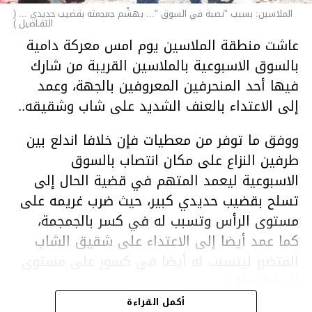
الملاسين: بسبب "نصبة في السوق "... يهشّم جمجمته بقضيب حديدي ... (
التفـاصيل )
عاشت منطقة الملاسين يوم امس معركة دامية
بالسوق الاسبوعية بالملاسين القريبة من شارك
فيها أحد المنحرفين المعروفين بالجهة، وعمد
إلى الاعتداء بالعنف الشديد على شاب وشقيقه..
ووفق ما توفر من معطيات فإن خلافا اندلع بين
طرفين النزاع على مكان انتصاب بالسوق
الاسبوعية ليعمد المتهم في قضية الحال إلى
تسلح بقضيب حديدي كبير، حيث ضرب غريمه على
مستوى الرأس وتسبب له في كسر بالجمجمة،
كما عمد أيضا إلى الاعتداء على شقيق الشاب
المتضرر ليتسبب له أيضا في كسور على مستوى
السابق واليد.
هذا وقد تمكن أعوان مركز الأمن الوطني بحي
أكمل القراءة