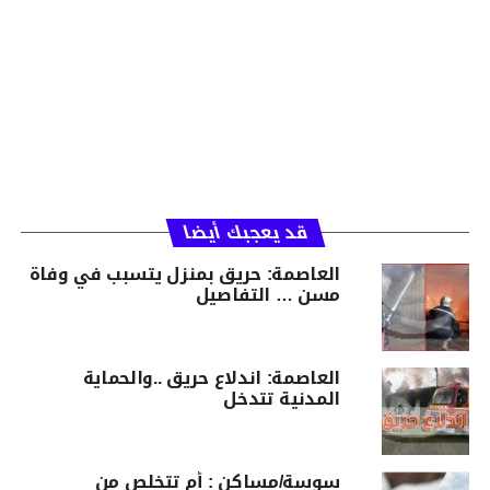
قد يعجبك أيضا
العاصمة: حريق بمنزل يتسبب في وفاة
مسن … التفاصيل
العاصمة: اندلاع حريق ..والحماية
المدنية تتدخل
سوسة/مساكن : أم تتخلص من