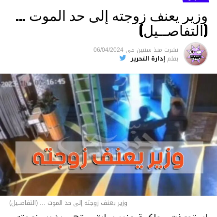
وزير يعنف زوجته إلى حد الموت …
(التفاصــيل)
نشرت
منذ سنتين
فى
06/04/2024
بقلم
إدارة التحرير
وزير يعنف زوجته إلى حد الموت ... (التفاصــيل)