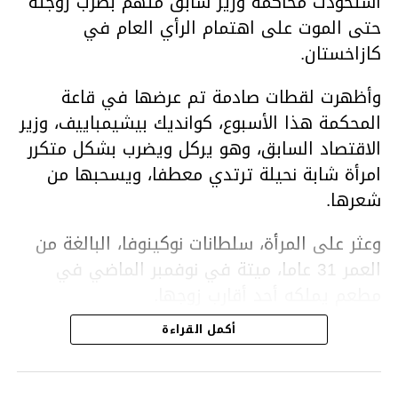
استحوذت محاكمة وزير سابق متهم بضرب زوجته
حتى الموت على اهتمام الرأي العام في
كازاخستان.
وأظهرت لقطات صادمة تم عرضها في قاعة
المحكمة هذا الأسبوع، كوانديك بيشيمباييف، وزير
الاقتصاد السابق، وهو يركل ويضرب بشكل متكرر
امرأة شابة نحيلة ترتدي معطفا، ويسحبها من
شعرها.
وعثر على المرأة، سلطانات نوكينوفا، البالغة من
العمر 31 عاما، ميتة في نوفمبر الماضي في
مطعم يملكه أحد أقارب زوجها.
أكمل القراءة
ووفقا لتقرير الطبيب الشرعي، توفيت نوكينوفا
متأثرة بصدمة في الدماغ، وكانت إحدى عظام
أنفها مكسورة وكانت هناك كدمات متعددة على