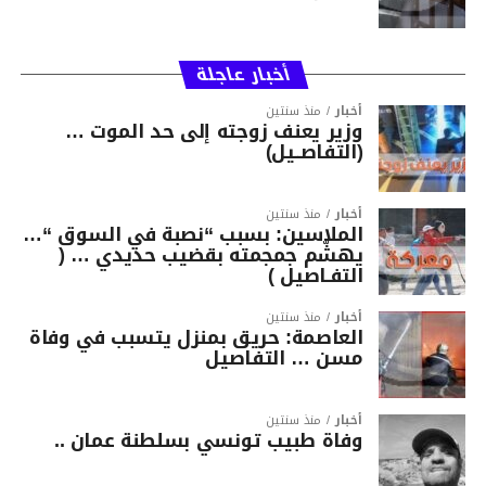
أخبار عاجلة
أخبار
منذ سنتين
وزير يعنف زوجته إلى حد الموت …
(التفاصــيل)
أخبار
منذ سنتين
الملاسين: بسبب “نصبة في السوق “…
يهشّم جمجمته بقضيب حديدي … (
التفـاصيل )
أخبار
منذ سنتين
العاصمة: حريق بمنزل يتسبب في وفاة
مسن … التفاصيل
أخبار
منذ سنتين
وفاة طبيب تونسي بسلطنة عمان ..