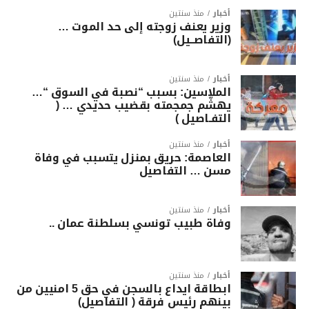
أخبار
منذ سنتين
وزير يعنف زوجته إلى حد الموت …
(التفاصــيل)
أخبار
منذ سنتين
الملاسين: بسبب “نصبة في السوق “…
يهشّم جمجمته بقضيب حديدي … (
التفـاصيل )
أخبار
منذ سنتين
العاصمة: حريق بمنزل يتسبب في وفاة
مسن … التفاصيل
أخبار
منذ سنتين
وفاة طبيب تونسي بسلطنة عمان ..
أخبار
منذ سنتين
ابطاقة ايداع بالسجن في حق 5 امنيين من
بينهم رئيس فرقة ( التفاصيل)