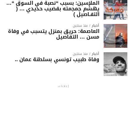
الملاسين: بسبب “نصبة في السوق “…
يهشّم جمجمته بقضيب حديدي … (
التفـاصيل )
أخبار
منذ سنتين
العاصمة: حريق بمنزل يتسبب في وفاة
مسن … التفاصيل
أخبار
منذ سنتين
وفاة طبيب تونسي بسلطنة عمان ..
إعلانات