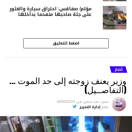
مؤلم/ صفاقس: احتراق سيارة والعثور
على جثة صاحبها متفحما بداخلها
اضغط للتعليق
أخبار
وزير يعنف زوجته إلى حد الموت …
(التفاصــيل)
نشرت
منذ سنتين
فى
06/04/2024
بقلم
إدارة التحرير