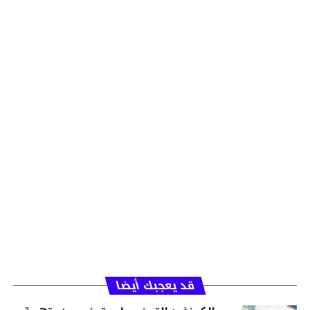
قد يعجبك أيضا