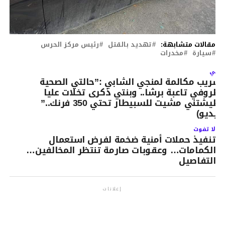
مقالات متشابهة:
تهديد بالقتل
رئيس مركز الحرس
سيارة
مخدرات
لتالي
سريب مكالمة لمنجي الشابي :”حالتي الصحية
ظروفي تاعبة برشا.. وبنتي ذكرى تخلات عليا
وطيشتني مشيت للسبيطار تحتي 350 فرنك..”
فيديو)
لا تفوت
تنفيذ حملات أمنية ضخمة لفرض استعمال
الكمامات… وعقوبات صارمة تنتظر المخالفين…
التفاصيل
إعلانات