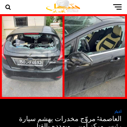
أخبار
العاصمة: مروّج مخدرات يهشم سيارة
رئيس مركز أمن… ويهدده بالقتل