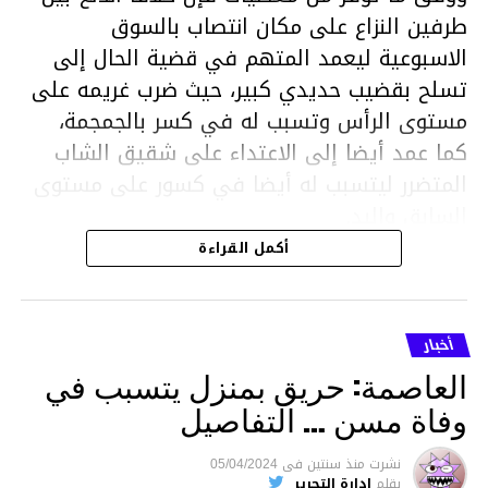
طرفين النزاع على مكان انتصاب بالسوق
الاسبوعية ليعمد المتهم في قضية الحال إلى
تسلح بقضيب حديدي كبير، حيث ضرب غريمه على
مستوى الرأس وتسبب له في كسر بالجمجمة،
كما عمد أيضا إلى الاعتداء على شقيق الشاب
المتضرر ليتسبب له أيضا في كسور على مستوى
السابق واليد.
هذا وقد تمكن أعوان مركز الأمن الوطني بحي
أكمل القراءة
هلال في توقيت قياسي من محاصرة المشتبه به
والقبض عليه وإحالته على التحقيق في خصوص
ما نُسبه إليه.
أخبار
العاصمة: حريق بمنزل يتسبب في
وفاة مسن … التفاصيل
متابعة
نشرت
منذ سنتين
فى
05/04/2024
بقلم
إدارة التحرير