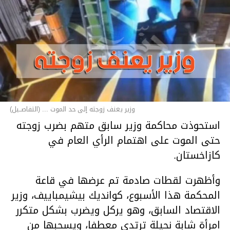
وزير يعنف زوجته إلى حد الموت ... (التفاصــيل)
استحوذت محاكمة وزير سابق متهم بضرب زوجته
حتى الموت على اهتمام الرأي العام في
كازاخستان.
وأظهرت لقطات صادمة تم عرضها في قاعة
المحكمة هذا الأسبوع، كوانديك بيشيمباييف، وزير
الاقتصاد السابق، وهو يركل ويضرب بشكل متكرر
امرأة شابة نحيلة ترتدي معطفا، ويسحبها من