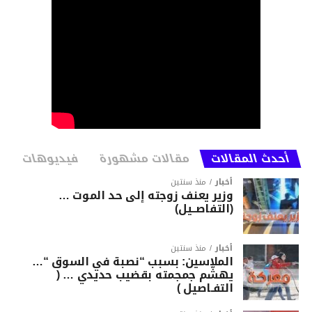
أحدث المقالات
مقالات مشهورة
فيديوهات
أخبار
منذ سنتين
وزير يعنف زوجته إلى حد الموت …
(التفاصــيل)
أخبار
منذ سنتين
الملاسين: بسبب “نصبة في السوق “…
يهشّم جمجمته بقضيب حديدي … (
التفـاصيل )