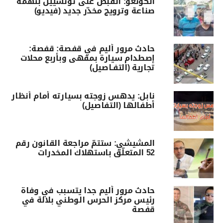
الكونغو: القبض على تونسيين بتهمة
صناعة وترويج مخدّر جديد (فيديو)
حادث مرور أليم في قفصة: قفصة:
إصطدام سيارة بمقهى وبأربع محلات
تجارية (التفـاصيل)
نابل: يدهس زوجته بسيارته أمام أنظار
أطفالها (التفاصيل)
المشيشي: ستتمّ مراجعة القانون رقم
52 المتعلّق باستهلاك المخدرات
حادث مرور أليم جدا يتسبب في وفاة
رئيس مركز الحرس الوطني بلالة في
قفصة