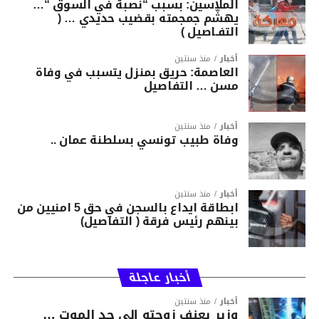
الملاسين: بسبب “نصبة في السوق “…
يهشّم جمجمته بقضيب حديدي … (
التفـاصيل )
أخبار
منذ سنتين
العاصمة: حريق بمنزل يتسبب في وفاة
مسن … التفاصيل
أخبار
منذ سنتين
وفاة طبيب تونسي بسلطنة عمان ..
أخبار
منذ سنتين
ابطاقة ايداع بالسجن في حق 5 امنيين من
بينهم رئيس فرقة ( التفاصيل)
أخبار عاجلة
أخبار
منذ سنتين
وزير يعنف زوجته إلى حد الموت …