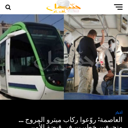
أخبار
العاصمة: روّعوا ركاب ميترو المروج …
منحرفين خطيرين في قبضة الأمن