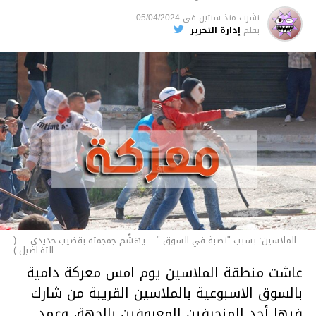
السجن لمدة تصل إلى 20 عاما.
نشرت
منذ سنتين
فى
05/04/2024
الأخبار
بقلم
إدارة التحرير
الملاسين: بسبب "نصبة في السوق "... يهشّم جمجمته بقضيب حديدي ... (
التفـاصيل )
عاشت منطقة الملاسين يوم امس معركة دامية
بالسوق الاسبوعية بالملاسين القريبة من شارك
فيها أحد المنحرفين المعروفين بالجهة، وعمد