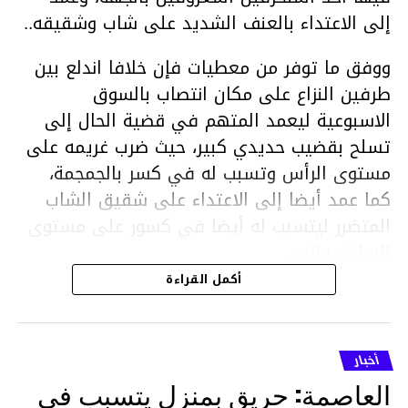
إلى الاعتداء بالعنف الشديد على شاب وشقيقه..
ووفق ما توفر من معطيات فإن خلافا اندلع بين
طرفين النزاع على مكان انتصاب بالسوق
الاسبوعية ليعمد المتهم في قضية الحال إلى
تسلح بقضيب حديدي كبير، حيث ضرب غريمه على
مستوى الرأس وتسبب له في كسر بالجمجمة،
كما عمد أيضا إلى الاعتداء على شقيق الشاب
المتضرر ليتسبب له أيضا في كسور على مستوى
السابق واليد.
هذا وقد تمكن أعوان مركز الأمن الوطني بحي
أكمل القراءة
هلال في توقيت قياسي من محاصرة المشتبه به
والقبض عليه وإحالته على التحقيق في خصوص
ما نُسبه إليه.
أخبار
العاصمة: حريق بمنزل يتسبب في