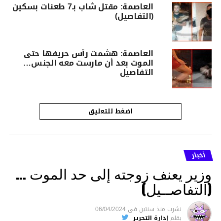
العاصمة: مقتل شاب بـ7 طعنات بسكين
(التفاصيل)
العاصمة: هشمت رأس حريفها حتى
الموت بعد أن مارست معه الجنس…
التفاصيل
اضغط للتعليق
أخبار
وزير يعنف زوجته إلى حد الموت …
(التفاصــيل)
نشرت
منذ سنتين
فى
06/04/2024
بقلم
إدارة التحرير