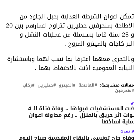
تمكن اعوان الشرطة العدلية بجبل الجلود من
الاطاحة بمنحرفين خطيرين تتراوح اعمارهم بين 20
و 25 سنة قاما بسلسلة من عمليات النشل و
البراكاجات بالميترو المروج .
وبالتحري معهما اعترفا بما نسب لهما وباستشارة
النيابة العمومية اذنت بالاحتفاظ بهما .
مقالات متشابهة:
العاصمة
الميترو
خطيرين
ركاب
منحرفين
لتالي
رفضت المستشفيات قبولها .. وفاة فتاة الـ 4
نوات اثر حريق بالمنزل .. رغم محاولة اعوان
لحماية انقاذها
لا تفوت
وفاة حاج تونسي بالبقاع المقدسة صباح اليوم