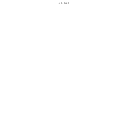
إعلانات
م.م