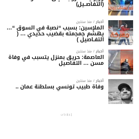
(التفاصــيل)
أخبار
منذ سنتين
الملاسين: بسبب “نصبة في السوق “…
يهشّم جمجمته بقضيب حديدي … (
التفـاصيل )
أخبار
منذ سنتين
العاصمة: حريق بمنزل يتسبب في وفاة
مسن … التفاصيل
أخبار
منذ سنتين
وفاة طبيب تونسي بسلطنة عمان ..
إعلانات