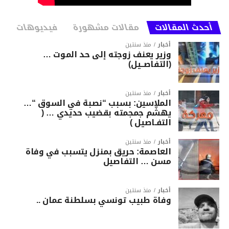
أحدث المقالات
مقالات مشهورة
فيديوهات
أخبار
منذ سنتين
وزير يعنف زوجته إلى حد الموت …
(التفاصــيل)
أخبار
منذ سنتين
الملاسين: بسبب “نصبة في السوق “…
يهشّم جمجمته بقضيب حديدي … (
التفـاصيل )
أخبار
منذ سنتين
العاصمة: حريق بمنزل يتسبب في وفاة
مسن … التفاصيل
أخبار
منذ سنتين
وفاة طبيب تونسي بسلطنة عمان ..