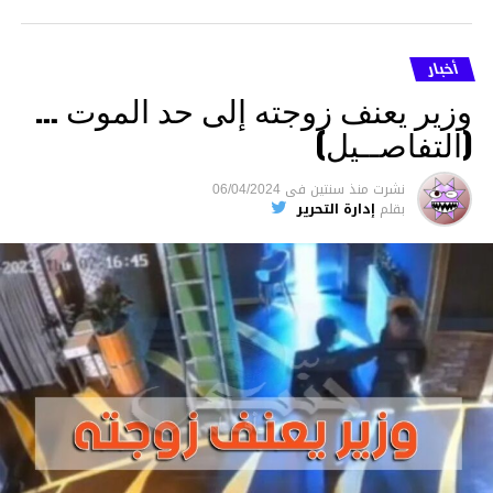
أخبار
وزير يعنف زوجته إلى حد الموت …
(التفاصــيل)
نشرت
منذ سنتين
فى
06/04/2024
بقلم
إدارة التحرير