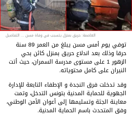
العاصمة: حريق بمنزل يتسبب في وفاة مسن ... التفاصيل
توفي يوم أمس مسن يبلغ من العمر 89 سنة
حرقا وذلك بعد اندلاع حريق بمنزل كائن بحي
الزهور 1 على مستوى مدرسة السمران، حيث أتت
النيران على كامل محتوياته.
وقد تدخلت فرق النجدة و الإطفاء التابعة للإدارة
الجهوية للحماية المدنية بتونس التدخل، وتمت
معاينة الجثة وتسليمها إلى أعوان الأمن الوطني،
وفق المتحدث باسم الحماية المدنية.