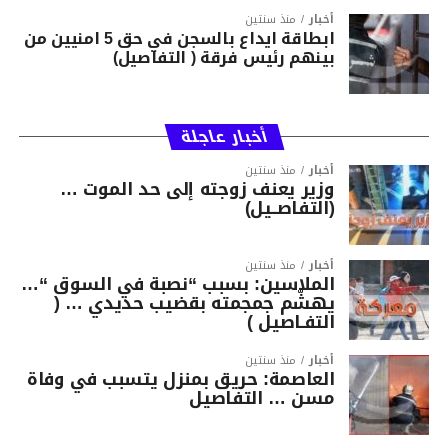
أخبار
منذ سنتين
ابطاقة ايداع بالسجن في حق 5 امنيين من
بينهم رئيس فرقة ( التفاصيل)
أخبار عاجلة
أخبار
منذ سنتين
وزير يعنف زوجته إلى حد الموت …
(التفاصــيل)
أخبار
منذ سنتين
الملاسين: بسبب “نصبة في السوق “…
يهشّم جمجمته بقضيب حديدي … (
التفـاصيل )
أخبار
منذ سنتين
العاصمة: حريق بمنزل يتسبب في وفاة
مسن … التفاصيل