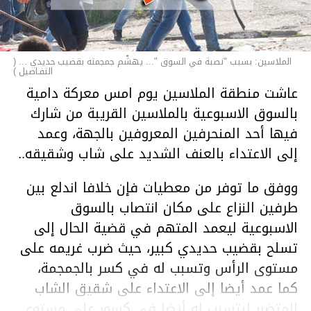
الملاسين: بسبب "نصبة في السوق "... يهشّم جمجمته بقضيب حديدي ... (
التفـاصيل )
عاشت منطقة الملاسين يوم امس معركة دامية
بالسوق الاسبوعية بالملاسين القريبة من شارك
فيها أحد المنحرفين المعروفين بالجهة، وعمد
إلى الاعتداء بالعنف الشديد على شاب وشقيقه..
ووفق ما توفر من معطيات فإن خلافا اندلع بين
طرفين النزاع على مكان انتصاب بالسوق
الاسبوعية ليعمد المتهم في قضية الحال إلى
تسلح بقضيب حديدي كبير، حيث ضرب غريمه على
مستوى الرأس وتسبب له في كسر بالجمجمة،
كما عمد أيضا إلى الاعتداء على شقيق الشاب
المتضرر ليتسبب له أيضا في كسور على مستوى