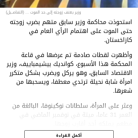
وزير يعنف زوجته إلى حد الموت ... (التفاصــيل)
استحوذت محاكمة وزير سابق متهم بضرب زوجته
حتى الموت على اهتمام الرأي العام في
كازاخستان.
وأظهرت لقطات صادمة تم عرضها في قاعة
المحكمة هذا الأسبوع، كوانديك بيشيمباييف، وزير
الاقتصاد السابق، وهو يركل ويضرب بشكل متكرر
امرأة شابة نحيلة ترتدي معطفا، ويسحبها من
شعرها.
وعثر على المرأة، سلطانات نوكينوفا، البالغة من
العمر 31 عاما، ميتة في نوفمبر الماضي في
مطعم يملكه أحد أقارب زوجها.
أكمل القراءة