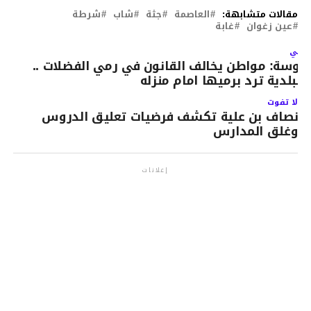
مقالات متشابهة:
العاصمة
جثة
شاب
شرطة
عين زغوان
غابة
لتالي
وسة: مواطن يخالف القانون في رمي الفضلات ..
البلدية ترد برميها امام منزله
لا تفوت
نصاف بن علية تكشف فرضيات تعليق الدروس
وغلق المدارس
إعلانات