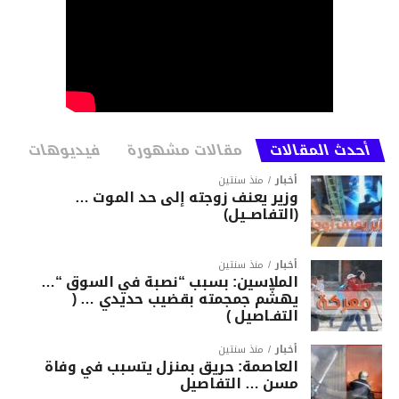
أحدث المقالات
مقالات مشهورة
فيديوهات
أخبار
منذ سنتين
وزير يعنف زوجته إلى حد الموت …
(التفاصــيل)
أخبار
منذ سنتين
الملاسين: بسبب “نصبة في السوق “…
يهشّم جمجمته بقضيب حديدي … (
التفـاصيل )
أخبار
منذ سنتين
العاصمة: حريق بمنزل يتسبب في وفاة
مسن … التفاصيل