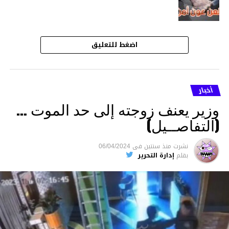
اضغط للتعليق
أخبار
وزير يعنف زوجته إلى حد الموت …
(التفاصــيل)
نشرت
منذ سنتين
فى
06/04/2024
بقلم
إدارة التحرير