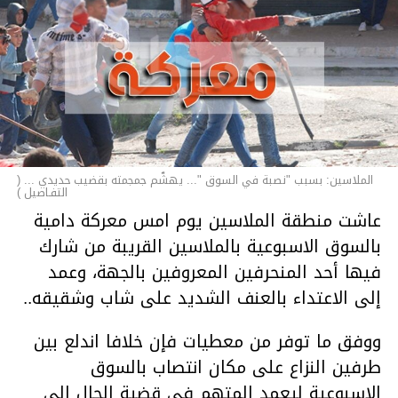
الملاسين: بسبب "نصبة في السوق "... يهشّم جمجمته بقضيب حديدي ... (
التفـاصيل )
عاشت منطقة الملاسين يوم امس معركة دامية
بالسوق الاسبوعية بالملاسين القريبة من شارك
فيها أحد المنحرفين المعروفين بالجهة، وعمد
إلى الاعتداء بالعنف الشديد على شاب وشقيقه..
ووفق ما توفر من معطيات فإن خلافا اندلع بين
طرفين النزاع على مكان انتصاب بالسوق
الاسبوعية ليعمد المتهم في قضية الحال إلى