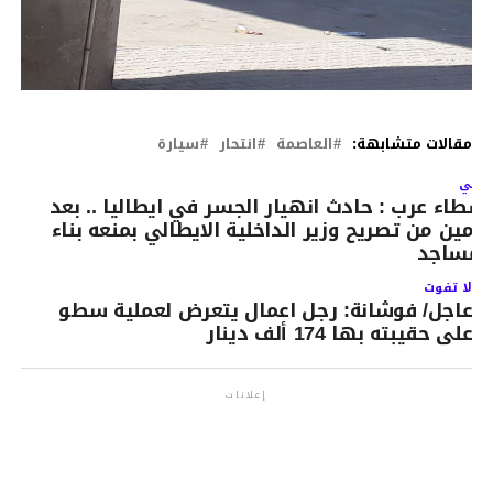
مقالات متشابهة:
العاصمة
انتحار
سيارة
لتالي
شطاء عرب : حادث انهيار الجسر في ايطاليا .. بعد
ومين من تصريح وزير الداخلية الايطالي بمنعه بناء
لمساجد
لا تفوت
عاجل/ فوشانة: رجل اعمال يتعرض لعملية سطو
على حقيبته بها 174 ألف دينار
إعلانات