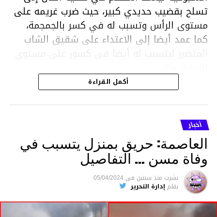
تسلح بقضيب حديدي كبير، حيث ضرب غريمه على
مستوى الرأس وتسبب له في كسر بالجمجمة،
كما عمد أيضا إلى الاعتداء على شقيق الشاب
المتضرر ليتسبب له أيضا في كسور على مستوى
السابق واليد.
هذا وقد تمكن أعوان مركز الأمن الوطني بحي
أكمل القراءة
هلال في توقيت قياسي من محاصرة المشتبه به
والقبض عليه وإحالته على التحقيق في خصوص
ما نُسبه إليه.
أخبار
العاصمة: حريق بمنزل يتسبب في
وفاة مسن … التفاصيل
متابعة
نشرت
منذ سنتين
فى
05/04/2024
بقلم
إدارة التحرير
قسم الاخبار