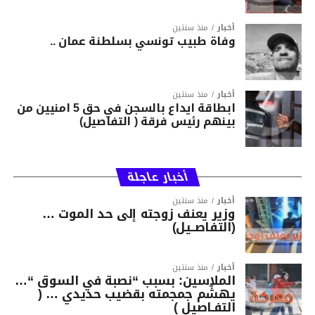
أخبار
منذ سنتين
وفاة طبيب تونسي بسلطنة عمان ..
أخبار
منذ سنتين
ابطاقة ايداع بالسجن في حق 5 امنيين من
بينهم رئيس فرقة ( التفاصيل)
أخبار عاجلة
أخبار
منذ سنتين
وزير يعنف زوجته إلى حد الموت …
(التفاصــيل)
أخبار
منذ سنتين
الملاسين: بسبب “نصبة في السوق “…
يهشّم جمجمته بقضيب حديدي … (
التفـاصيل )