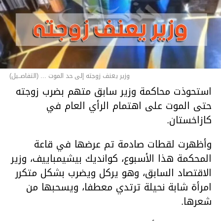
وزير يعنف زوجته إلى حد الموت ... (التفاصــيل)
استحوذت محاكمة وزير سابق متهم بضرب زوجته
حتى الموت على اهتمام الرأي العام في
كازاخستان.
وأظهرت لقطات صادمة تم عرضها في قاعة
المحكمة هذا الأسبوع، كوانديك بيشيمباييف، وزير
الاقتصاد السابق، وهو يركل ويضرب بشكل متكرر
امرأة شابة نحيلة ترتدي معطفا، ويسحبها من
شعرها.