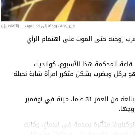
وزير يعنف زوجته إلى حد الموت ... (التفاصــيل)
ب زوجته حتى الموت على اهتمام الرأي
اعة المحكمة هذا الأسبوع، كوانديك
هو يركل ويضرب بشكل متكرر امرأة شابة نحيلة
وعثر على المرأة، سلطانات نوكينوفا، البالغة من العمر 31 عاما، ميتة في نوفمبر
وجها.
وكينوفا متأثرة بصدمة في الدماغ، وكانت
اك كدمات متعددة على وجهها ورأسها