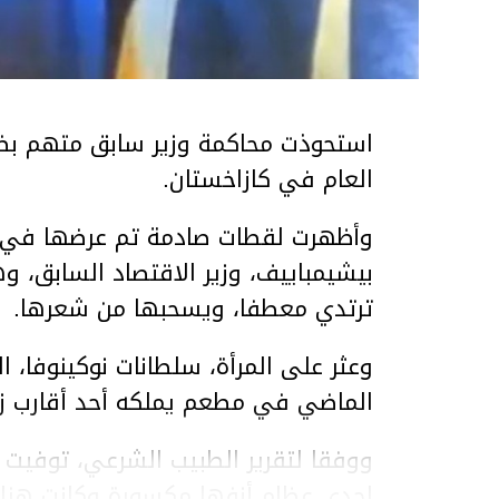
استحوذت محاكمة وزير سابق متهم بضر
العام في كازاخستان.
وأظهرت لقطات صادمة تم عرضها في ق
بيشيمباييف، وزير الاقتصاد السابق، و
ترتدي معطفا، ويسحبها من شعرها.
الماضي في مطعم يملكه أحد أقارب ز
ووفقا لتقرير الطبيب الشرعي، توفيت ن
إحدى عظام أنفها مكسورة وكانت هن