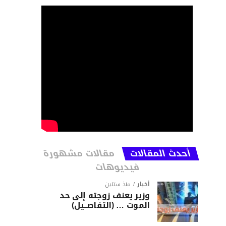
أحدث المقالات
مقالات مشهورة
فيديوهات
أخبار
منذ سنتين
وزير يعنف زوجته إلى حد
الموت … (التفاصــيل)