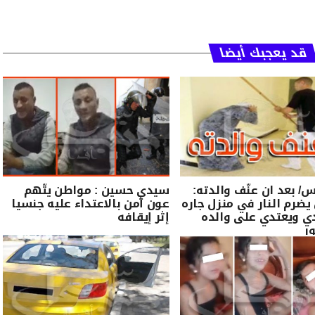
قد يعجبك أيضا
 بعد ان عنّف والدته:
سيدي حسين : مواطن يتّهم
رم النار في منزل جاره
عون أمن بالاعتداء عليه جنسيا
ي ويعتدي على والده
إثر إيقافه
ر