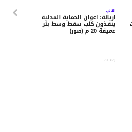
التالي
اريانة: اعوان الحماية المدنية
ينقذون كلب سقط وسط بئر
عميقة 20 م (صور)
إعلانات