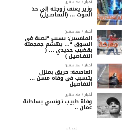
أخبار
منذ سنتين
وزير يعنف زوجته إلى حد
الموت … (التفاصــيل)
أخبار
منذ سنتين
الملاسين: بسبب “نصبة في
السوق “… يهشّم جمجمته
بقضيب حديدي … (
التفـاصيل )
أخبار
منذ سنتين
العاصمة: حريق بمنزل
يتسبب في وفاة مسن …
التفاصيل
أخبار
منذ سنتين
وفاة طبيب تونسي بسلطنة
عمان ..
إعلانات