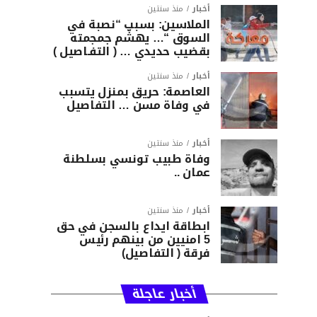
أخبار
منذ سنتين
الملاسين: بسبب “نصبة في
السوق “… يهشّم جمجمته
بقضيب حديدي … ( التفـاصيل )
أخبار
منذ سنتين
العاصمة: حريق بمنزل يتسبب
في وفاة مسن … التفاصيل
أخبار
منذ سنتين
وفاة طبيب تونسي بسلطنة
عمان ..
أخبار
منذ سنتين
ابطاقة ايداع بالسجن في حق
5 امنيين من بينهم رئيس
فرقة ( التفاصيل)
أخبار عاجلة