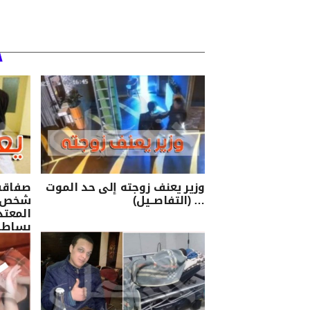
وزير يعنف زوجته إلى حد الموت
صفاقس/
… (التفاصــيل)
شخص يض
المعتد
بساطو