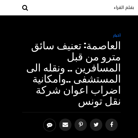
بقلم القراء
أخبار
العاصمة: تعنيف سائق
مترو من قبل
المسافرين .. ونقله الى
المستشفى ..وامكانية
اضراب اعوان شركة
نقل تونس