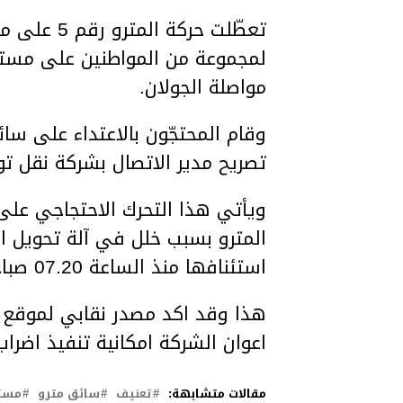
تعطّلت حرك
لمجموعة من المواطنين على مستو
مواصلة الجولان.
وقام المحتجّون بالاعتداء على س
تصريح مدير الاتصال بشركة نقل 
ويأتي هذا التحرك الاحتجاجي على 
المترو بسبب خلل في آلة تحويل 
استئنافها منذ الساعة 07.20 صباحا.
هذا وقد اكد مصدر نقابي لموقع حن
اعوان الشركة امكانية تنفيذ اضراب
مقالات متشابهة:
تعنيف
سائق مترو
مست