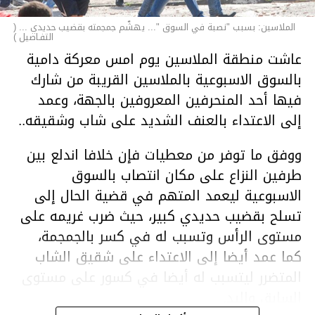
الملاسين: بسبب "نصبة في السوق "... يهشّم جمجمته بقضيب حديدي ... (
التفـاصيل )
عاشت منطقة الملاسين يوم امس معركة دامية
بالسوق الاسبوعية بالملاسين القريبة من شارك
فيها أحد المنحرفين المعروفين بالجهة، وعمد
إلى الاعتداء بالعنف الشديد على شاب وشقيقه..
ووفق ما توفر من معطيات فإن خلافا اندلع بين
طرفين النزاع على مكان انتصاب بالسوق
الاسبوعية ليعمد المتهم في قضية الحال إلى
تسلح بقضيب حديدي كبير، حيث ضرب غريمه على
مستوى الرأس وتسبب له في كسر بالجمجمة،
كما عمد أيضا إلى الاعتداء على شقيق الشاب
المتضرر ليتسبب له أيضا في كسور على مستوى
السابق واليد.