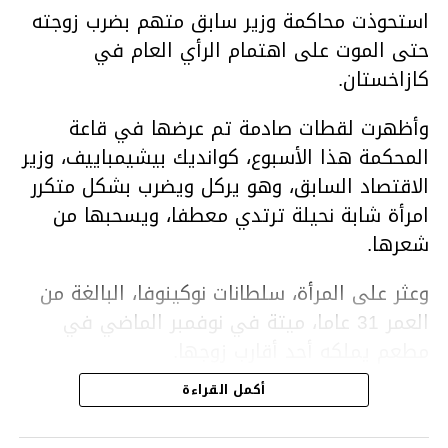
استحوذت محاكمة وزير سابق متهم بضرب زوجته
حتى الموت على اهتمام الرأي العام في
كازاخستان.
وأظهرت لقطات صادمة تم عرضها في قاعة
المحكمة هذا الأسبوع، كوانديك بيشيمباييف، وزير
الاقتصاد السابق، وهو يركل ويضرب بشكل متكرر
امرأة شابة نحيلة ترتدي معطفا، ويسحبها من
شعرها.
وعثر على المرأة، سلطانات نوكينوفا، البالغة من
العمر 31 عاما، ميتة في نوفمبر الماضي في
مطعم يملكه أحد أقارب زوجها.
أكمل القراءة
ووفقا لتقرير الطبيب الشرعي، توفيت نوكينوفا
متأثرة بصدمة في الدماغ، وكانت إحدى عظام