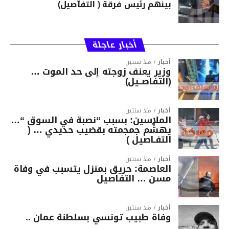
بينهم رئيس فرقة ( التفاصيل)
أخبار عاجلة
أخبار
منذ سنتين
وزير يعنف زوجته إلى حد الموت …
(التفاصــيل)
أخبار
منذ سنتين
الملاسين: بسبب “نصبة في السوق “…
يهشّم جمجمته بقضيب حديدي … (
التفـاصيل )
أخبار
منذ سنتين
العاصمة: حريق بمنزل يتسبب في وفاة
مسن … التفاصيل
أخبار
منذ سنتين
وفاة طبيب تونسي بسلطنة عمان ..