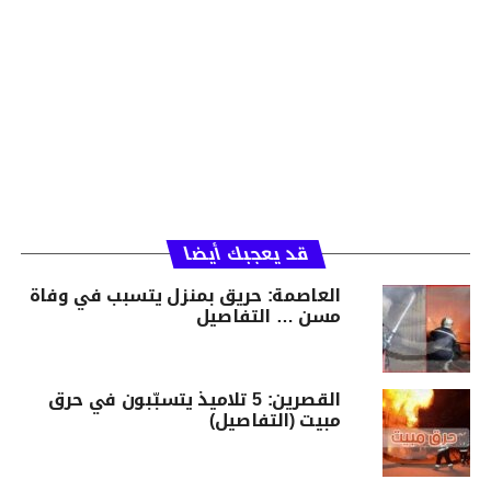
قد يعجبك أيضا
العاصمة: حريق بمنزل يتسبب في وفاة
مسن … التفاصيل
القصرين: 5 تلاميذ يتسبّبون في حرق
مبيت (التفاصيل)