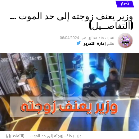
أخبار
وزير يعنف زوجته إلى حد الموت …
(التفاصــيل)
نشرت
منذ سنتين
فى
06/04/2024
بقلم
إدارة التحرير
وزير يعنف زوجته إلى حد الموت ... (التفاصــيل)