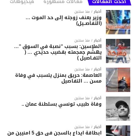
أحدث المقالات
مقالات مشهورة
فيديوهات
أخبار
منذ سنتين
وزير يعنف زوجته إلى حد الموت …
(التفاصــيل)
أخبار
منذ سنتين
الملاسين: بسبب “نصبة في السوق “…
يهشّم جمجمته بقضيب حديدي … (
التفـاصيل )
أخبار
منذ سنتين
العاصمة: حريق بمنزل يتسبب في وفاة
مسن … التفاصيل
أخبار
منذ سنتين
وفاة طبيب تونسي بسلطنة عمان ..
أخبار
منذ سنتين
ابطاقة ايداع بالسجن في حق 5 امنيين من