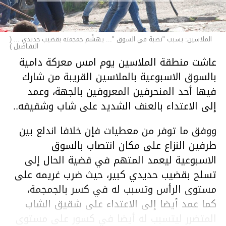
الملاسين: بسبب "نصبة في السوق "... يهشّم جمجمته بقضيب حديدي ... (
التفـاصيل )
عاشت منطقة الملاسين يوم امس معركة دامية
بالسوق الاسبوعية بالملاسين القريبة من شارك
فيها أحد المنحرفين المعروفين بالجهة، وعمد
إلى الاعتداء بالعنف الشديد على شاب وشقيقه..
ووفق ما توفر من معطيات فإن خلافا اندلع بين
طرفين النزاع على مكان انتصاب بالسوق
الاسبوعية ليعمد المتهم في قضية الحال إلى
تسلح بقضيب حديدي كبير، حيث ضرب غريمه على
مستوى الرأس وتسبب له في كسر بالجمجمة،
كما عمد أيضا إلى الاعتداء على شقيق الشاب
المتضرر ليتسبب له أيضا في كسور على مستوى