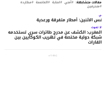
مقالات متشابهة:
أمني
اصابة
العاصمة
مطاردة
منحرفين
لتالي
قس الاثنين: أمطار متفرقة ورعدية
لا تفوت
المغرب: الكشف عن مدرج طائرات سري تستخدمه
شبكة دولية مختصة في تهريب الكوكايين بين
القارات
إعلانات