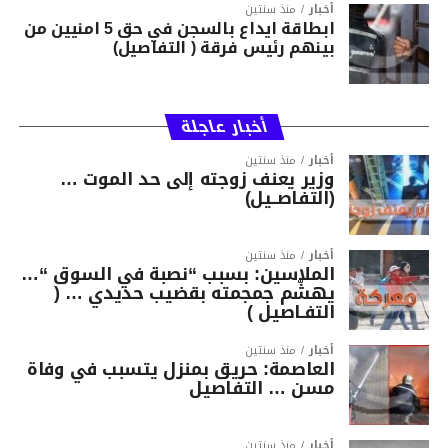
أخبار
منذ سنتين
ابطاقة ايداع بالسجن في حق 5 امنيين من
بينهم رئيس فرقة ( التفاصيل)
أخبار عاجلة
أخبار
منذ سنتين
وزير يعنف زوجته إلى حد الموت …
(التفاصــيل)
أخبار
منذ سنتين
الملاسين: بسبب “نصبة في السوق “…
يهشّم جمجمته بقضيب حديدي … (
التفـاصيل )
أخبار
منذ سنتين
العاصمة: حريق بمنزل يتسبب في وفاة
مسن … التفاصيل
أخبار
منذ سنتين