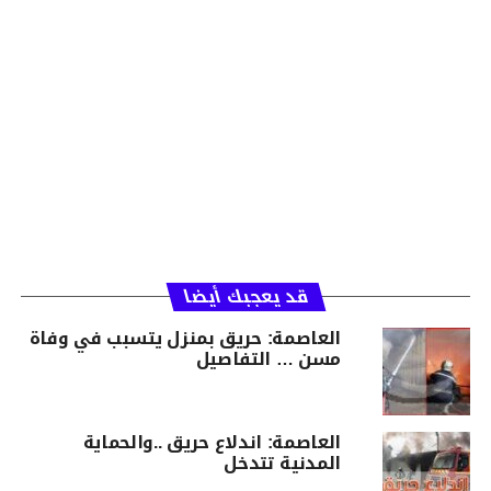
قد يعجبك أيضا
العاصمة: حريق بمنزل يتسبب في وفاة
مسن … التفاصيل
العاصمة: اندلاع حريق ..والحماية
المدنية تتدخل