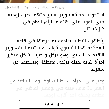
وزير يعنف زوجته إلى حد الموت ... (التفاصــيل)
استحوذت محاكمة وزير سابق متهم بضرب زوجته
حتى الموت على اهتمام الرأي العام في
كازاخستان.
وأظهرت لقطات صادمة تم عرضها في قاعة
المحكمة هذا الأسبوع، كوانديك بيشيمباييف، وزير
الاقتصاد السابق، وهو يركل ويضرب بشكل متكرر
امرأة شابة نحيلة ترتدي معطفا، ويسحبها من
شعرها.
وعثر على المرأة، سلطانات نوكينوفا، البالغة من
العمر 31 عاما، ميتة في نوفمبر الماضي في
مطعم يملكه أحد أقارب زوجها.
أكمل القراءة
ووفقا لتقرير الطبيب الشرعي، توفيت نوكينوفا