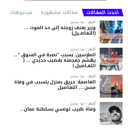
أحدث المقالات
مقالات مشهورة
فيديوهات
أخبار
منذ سنتين
وزير يعنف زوجته إلى حد الموت …
(التفاصــيل)
أخبار
منذ سنتين
الملاسين: بسبب “نصبة في السوق “…
يهشّم جمجمته بقضيب حديدي … (
التفـاصيل )
أخبار
منذ سنتين
العاصمة: حريق بمنزل يتسبب في وفاة
مسن … التفاصيل
أخبار
منذ سنتين
وفاة طبيب تونسي بسلطنة عمان ..