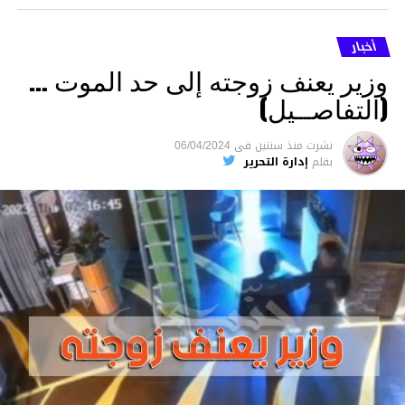
أخبار
وزير يعنف زوجته إلى حد الموت …
(التفاصــيل)
نشرت
منذ سنتين
فى
06/04/2024
بقلم
إدارة التحرير