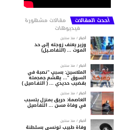
أحدث المقالات
مقالات مشهورة
فيديوهات
أخبار
منذ سنتين
وزير يعنف زوجته إلى حد
الموت … (التفاصــيل)
أخبار
منذ سنتين
الملاسين: بسبب “نصبة في
السوق “… يهشّم جمجمته
بقضيب حديدي … ( التفـاصيل )
أخبار
منذ سنتين
العاصمة: حريق بمنزل يتسبب
في وفاة مسن … التفاصيل
أخبار
منذ سنتين
وفاة طبيب تونسي بسلطنة