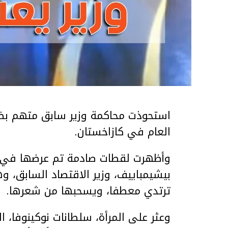
استحوذت محاكمة وزير سابق متهم بضر
العام في كازاخستان.
وأظهرت لقطات صادمة تم عرضها في ق
بيشيمباييف، وزير الاقتصاد السابق، و
ترتدي معطفا، ويسحبها من شعرها.