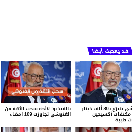
قد يعجبك أيضا
الغنوشي يتبرّع بـ80 ألف دينار
بالفيديو: لائحة سحب الثقة من
 مكثفات أكسيجين
الغنوشي تجاوزت 109 امضاء
ت طبية