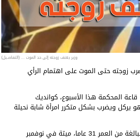
وزير يعنف زوجته إلى حد الموت ... (التفاصــيل)
ب زوجته حتى الموت على اهتمام الرأي
اعة المحكمة هذا الأسبوع، كوانديك
هو يركل ويضرب بشكل متكرر امرأة شابة نحيلة
وعثر على المرأة، سلطانات نوكينوفا، البالغة من العمر 31 عاما، ميتة في نوفمبر