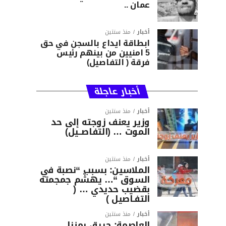
عمان ..
أخبار
منذ سنتين
ابطاقة ايداع بالسجن في حق
5 امنيين من بينهم رئيس
فرقة ( التفاصيل)
أخبار عاجلة
أخبار
منذ سنتين
وزير يعنف زوجته إلى حد
الموت … (التفاصــيل)
أخبار
منذ سنتين
الملاسين: بسبب “نصبة في
السوق “… يهشّم جمجمته
بقضيب حديدي … (
التفـاصيل )
أخبار
منذ سنتين
العاصمة: حريق بمنزل