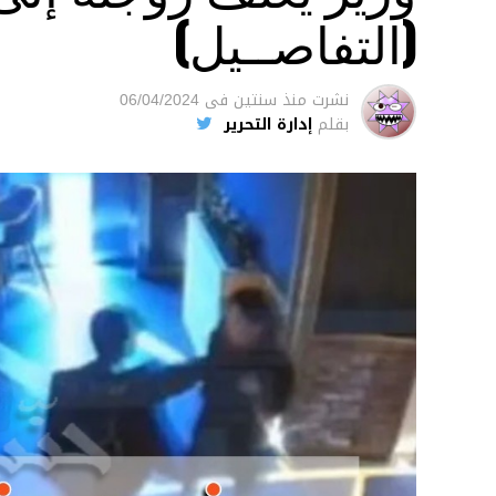
(التفاصــيل)
نشرت
منذ سنتين
فى
06/04/2024
بقلم
إدارة التحرير