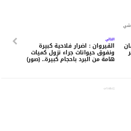
وشي
التالي
ان
القيروان : اضرار فلاحية كبيرة
ر
ونفوق حيوانات جراء نزول كميات
هامة من البرد باحجام كبيرة.. (صور)
إعلانات