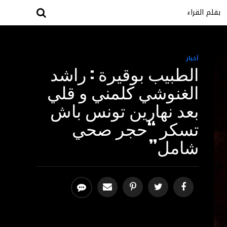
بقلم القراء
أخبار
الطبيب بوقيرة : راشد
الغنوشي كلمني و قلي
بعد نهارين تونس باش
تسكر “حجر صحي
شامل”