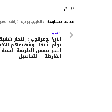
م. م
مقالات متشابهة:
الطبيب بوقرة
راشد الغن
لا تفوت
الان/ بوعرقوب : إنتحار شقيق
توأم شنقا.. وشقيقهم الاكب
انتحر بنفس الطريقة السنة
الفارطة .. التفاصيل