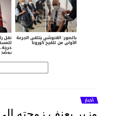
بالصور: الغنوشي يتلقى الجرعة
نقل ر
الأولى من تلقيح كورونا
للمست
حرجة..
يوضّح
أخبار
وزير يعنف زوجته إل