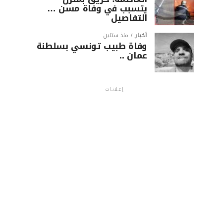
يتسبب في وفاة مسن …
التفاصيل
أخبار
منذ سنتين
وفاة طبيب تونسي بسلطنة
عمان ..
إعلانات