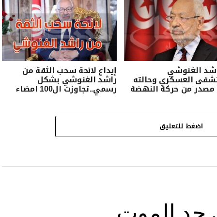
اشد الغنوشي
إيداع لائحة سحب الثقة من
شفى العسكري وحالته
راشد الغنوشي بشكل
 مصدر من حركة النهضة
رسمي..تجاوزت ال100 امضاء
اضغط للتعليق
ى حد الموت …