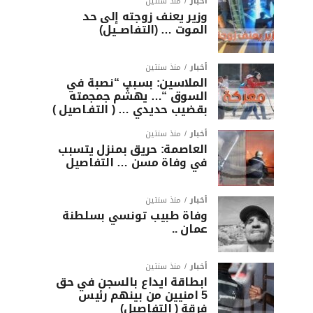
أخبار
منذ سنتين
وزير يعنف زوجته إلى حد
الموت … (التفاصــيل)
أخبار
منذ سنتين
الملاسين: بسبب “نصبة في
السوق “… يهشّم جمجمته
بقضيب حديدي … ( التفـاصيل )
أخبار
منذ سنتين
العاصمة: حريق بمنزل يتسبب
في وفاة مسن … التفاصيل
أخبار
منذ سنتين
وفاة طبيب تونسي بسلطنة
عمان ..
أخبار
منذ سنتين
ابطاقة ايداع بالسجن في حق
5 امنيين من بينهم رئيس
فرقة ( التفاصيل)