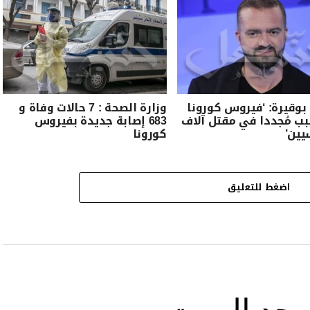
 بوقيرة: ‘فيروس كورونا
وزارة الصحة : 7 حالات وفاة و
 مُجددا في مقتل آلاف
683 إصابة جديدة بفيروس
يين’
كورونا
اضغط للتعليق
ى حد الموت …