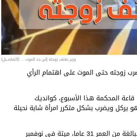
وزير يعنف زوجته إلى حد الموت ... (التفاصــيل)
ب زوجته حتى الموت على اهتمام الرأي
اعة المحكمة هذا الأسبوع، كوانديك
هو يركل ويضرب بشكل متكرر امرأة شابة نحيلة
وعثر على المرأة، سلطانات نوكينوفا، البالغة من العمر 31 عاما، ميتة في نوفمبر