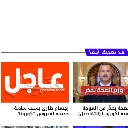
قد يعجبك أيضا
لصحة يحذّر من الموجة
إجتماع طارئ بسبب سلالة
سة لكورونــا (التفاصيل)
جديدة لفيروس ”كورونا’