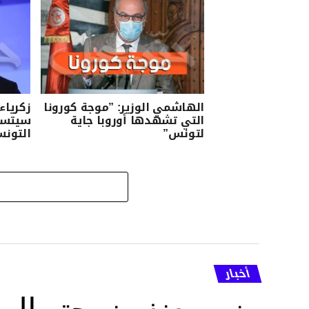
الهاشمي الوزير: ”موجة كورونا
زكرياء
التي تشهدها أوروبا جاية
سيتسبب
لتونس”
التونس
أخبار
وزير يعنف زوجته إل