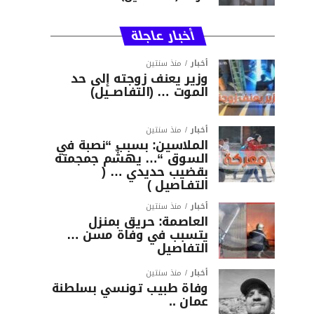
أخبار عاجلة
أخبار
منذ سنتين
وزير يعنف زوجته إلى حد
الموت … (التفاصــيل)
أخبار
منذ سنتين
الملاسين: بسبب “نصبة في
السوق “… يهشّم جمجمته
بقضيب حديدي … (
التفـاصيل )
أخبار
منذ سنتين
العاصمة: حريق بمنزل
يتسبب في وفاة مسن …
التفاصيل
أخبار
منذ سنتين
وفاة طبيب تونسي بسلطنة
عمان ..