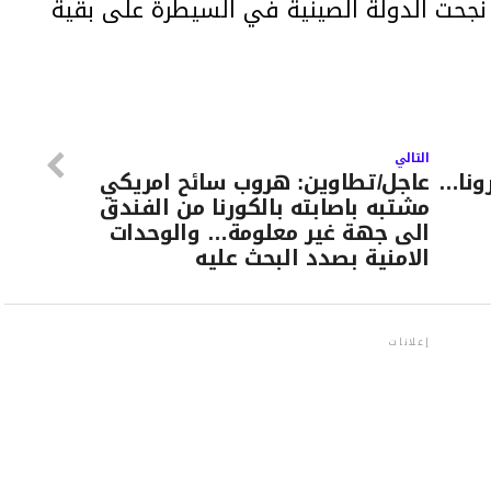
 نجحت الدولة الصينية في السيطرة على بقية
التالي
ونا…
عاجل/تطاوين: هروب سائح امريكي
مشتبه باصابته بالكورنا من الفندق
الى جهة غير معلومة… والوحدات
الامنية بصدد البحث عليه
إعلانات