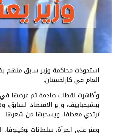
استحوذت محاكمة وزير سابق متهم بضر
العام في كازاخستان.
وأظهرت لقطات صادمة تم عرضها في ق
بيشيمباييف، وزير الاقتصاد السابق، و
ترتدي معطفا، ويسحبها من شعرها.