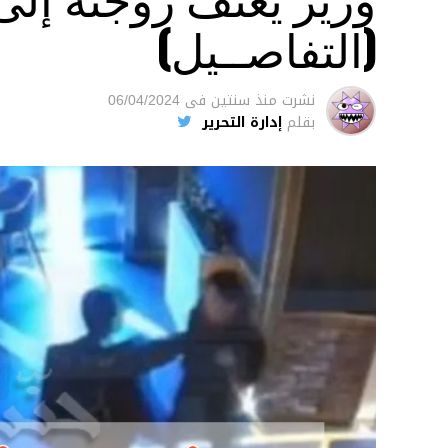
(التفاصــيل)
نشرت
منذ سنتين
فى
06/04/2024
بقلم
إدارة التحرير