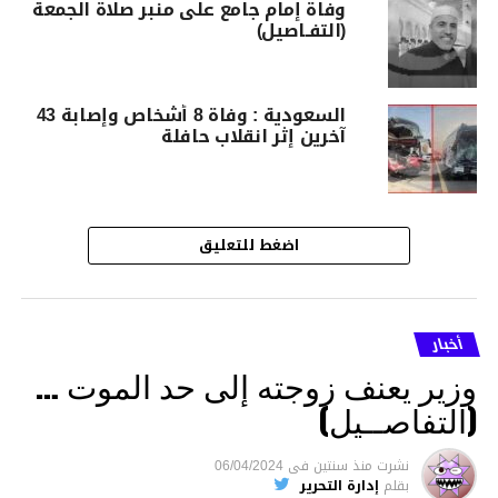
وفاة إمام جامع على منبر صلاة الجمعة
(التفـاصيل)
السعودية : وفاة 8 أشخاص وإصابة 43
آخرين إثر انقلاب حافلة
اضغط للتعليق
أخبار
وزير يعنف زوجته إلى حد الموت …
(التفاصــيل)
نشرت
منذ سنتين
فى
06/04/2024
بقلم
إدارة التحرير