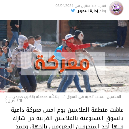
نشرت
منذ سنتين
فى
05/04/2024
الأخبار
بقلم
إدارة التحرير
الملاسين: بسبب "نصبة في السوق "... يهشّم جمجمته بقضيب حديدي ... (
التفـاصيل )
عاشت منطقة الملاسين يوم امس معركة دامية
بالسوق الاسبوعية بالملاسين القريبة من شارك
فيها أحد المنحرفين المعروفين بالجهة، وعمد