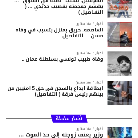
الملاسين: بسبب “نصبة في السوق “…
يهشّم جمجمته بقضيب حديدي … (
التفـاصيل )
أخبار
منذ سنتين
العاصمة: حريق بمنزل يتسبب في وفاة
مسن … التفاصيل
أخبار
منذ سنتين
وفاة طبيب تونسي بسلطنة عمان ..
أخبار
منذ سنتين
ابطاقة ايداع بالسجن في حق 5 امنيين من
بينهم رئيس فرقة ( التفاصيل)
أخبار عاجلة
أخبار
منذ سنتين
وزير يعنف زوجته إلى حد الموت …