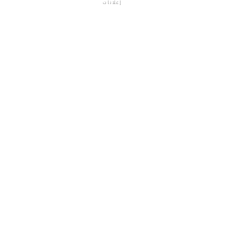
إعلانات
م.م