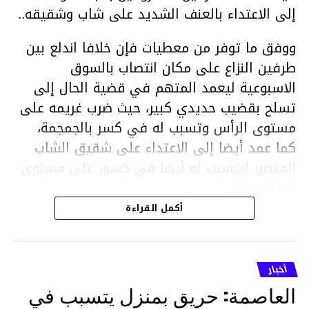
إلى الاعتداء بالعنف الشديد على شاب وشقيقه..
ووفق ما توفر من معطيات فإن خلافا اندلع بين
طرفين النزاع على مكان انتصاب بالسوق
الاسبوعية ليعمد المتهم في قضية الحال إلى
تسلح بقضيب حديدي كبير، حيث ضرب غريمه على
مستوى الرأس وتسبب له في كسر بالجمجمة،
كما عمد أيضا إلى الاعتداء على شقيق الشاب
المتضرر ليتسبب له أيضا في كسور على مستوى
السابق واليد.
هذا وقد تمكن أعوان مركز الأمن الوطني بحي
أكمل القراءة
هلال في توقيت قياسي من محاصرة المشتبه به
والقبض عليه وإحالته على التحقيق في خصوص
ما نُسبه إليه.
أخبار
العاصمة: حريق بمنزل يتسبب في