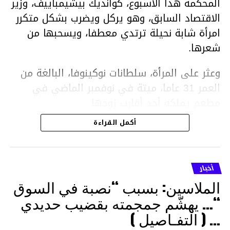
المحكمة هذا الأسبوع، كوانديك بيشيمباييف، وزير
الاقتصاد السابق، وهو يركل ويضرب بشكل متكرر
امرأة شابة نحيلة ترتدي معطفا، ويسحبها من
شعرها.
وعثر على المرأة، سلطانات نوكينوفا، البالغة من
العمر 31 عاما، ميتة في نوفمبر الماضي في
مطعم يملكه أحد أقارب زوجها.
أكمل القراءة
ووفقا لتقرير الطبيب الشرعي، توفيت نوكينوفا
متأثرة بصدمة في الدماغ، وكانت إحدى عظام
أنفها مكسورة وكانت هناك كدمات متعددة على
أخبار
وجهها ورأسها وذراعيها ويديها.
الملاسين: بسبب “نصبة في السوق
ويواجه بيشيمباييف (43 عاما) اتهامات بالتعذيب
“… يهشّم جمجمته بقضيب حديدي
والقتل باستخدام العنف الشديد ويواجه عقوبة
… ( التفـاصيل )
السجن لمدة تصل إلى 20 عاما.