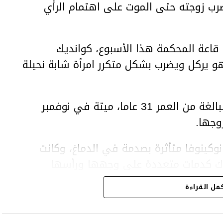
ب زوجته حتى الموت على اهتمام الرأي
اعة المحكمة هذا الأسبوع، كوانديك
هو يركل ويضرب بشكل متكرر امرأة شابة نحيلة
وعثر على المرأة، سلطانات نوكينوفا، البالغة من العمر 31 عاما، ميتة في نوفمبر
وجها.
وكينوفا متأثرة بصدمة في الدماغ، وكانت
اك كدمات متعددة على وجهها ورأسها
مل القراءة
43 عاما) اتهامات بالتعذيب والقتل باستخدام العنف الشديد