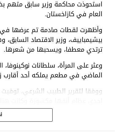
استحوذت محاكمة وزير سابق متهم بضر
العام في كازاخستان.
وأظهرت لقطات صادمة تم عرضها في ق
بيشيمباييف، وزير الاقتصاد السابق، و
ترتدي معطفا، ويسحبها من شعرها.
الماضي في مطعم يملكه أحد أقارب ز
ووفقا لتقرير الطبيب الشرعي، توفيت ن
إحدى عظام أنفها مكسورة وكانت هن
وذراعيها ويديها.
أك
ويواجه بيشيمباييف (
ويواجه عقوبة السجن لمدة تصل إلى 20 عاما.