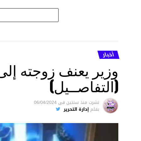
أخبار
وزير يعنف زوجته إل
(التفاصــيل)
نشرت
منذ سنتين
فى
06/04/2024
بقلم
إدارة التحرير