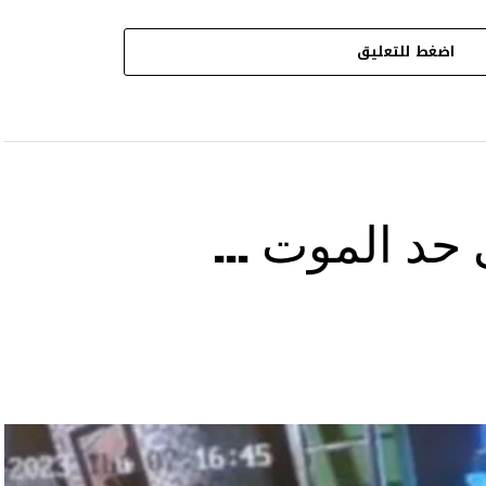
اضغط للتعليق
ى حد الموت …