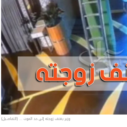
وزير يعنف زوجته إلى حد الموت ... (التفاصــيل)