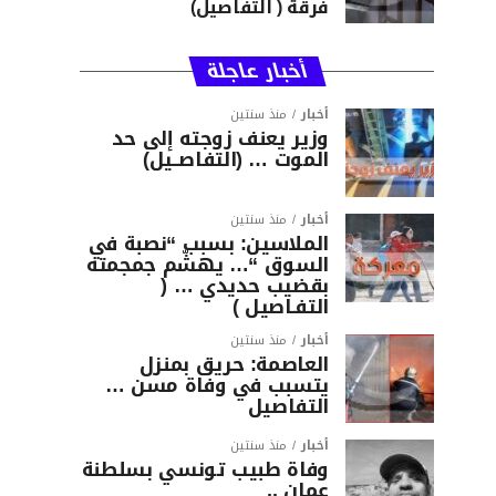
فرقة ( التفاصيل)
أخبار عاجلة
أخبار
منذ سنتين
وزير يعنف زوجته إلى حد
الموت … (التفاصــيل)
أخبار
منذ سنتين
الملاسين: بسبب “نصبة في
السوق “… يهشّم جمجمته
بقضيب حديدي … (
التفـاصيل )
أخبار
منذ سنتين
العاصمة: حريق بمنزل
يتسبب في وفاة مسن …
التفاصيل
أخبار
منذ سنتين
وفاة طبيب تونسي بسلطنة
عمان ..