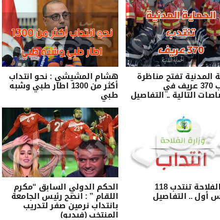
ة المدنية تفتح مناظرة
هشام المشيشي : نحو انتداب
لانتداب 370 عريف في
أكثر من 1300 اطار طبي وشبه
اصات التالية .. التفاصيل
طبي
وزارة الفلاحة تنتدب 118
الحكم الدولي السابق “مكرم
أول .. التفاصيل
اللقام ” : انصح رئيس الجامعة
بانتداب نرمين صفر لتدريب
المنتخب (فيديو)