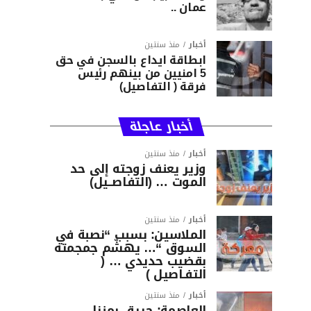
عمان ..
أخبار
منذ سنتين
ابطاقة ايداع بالسجن في حق
5 امنيين من بينهم رئيس
فرقة ( التفاصيل)
أخبار عاجلة
أخبار
منذ سنتين
وزير يعنف زوجته إلى حد
الموت … (التفاصــيل)
أخبار
منذ سنتين
الملاسين: بسبب “نصبة في
السوق “… يهشّم جمجمته
بقضيب حديدي … (
التفـاصيل )
أخبار
منذ سنتين
العاصمة: حريق بمنزل