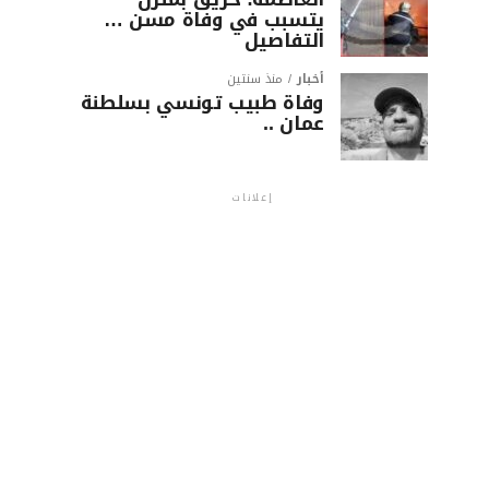
يتسبب في وفاة مسن …
التفاصيل
أخبار
منذ سنتين
وفاة طبيب تونسي بسلطنة
عمان ..
إعلانات