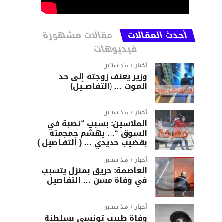
أحدث المقالات
مقالات مشهورة
فيديوهات
أخبار
منذ سنتين
وزير يعنف زوجته إلى حد
الموت … (التفاصــيل)
أخبار
منذ سنتين
الملاسين: بسبب “نصبة في
السوق “… يهشّم جمجمته
بقضيب حديدي … ( التفـاصيل )
أخبار
منذ سنتين
العاصمة: حريق بمنزل يتسبب
في وفاة مسن … التفاصيل
أخبار
منذ سنتين
وفاة طبيب تونسي بسلطنة