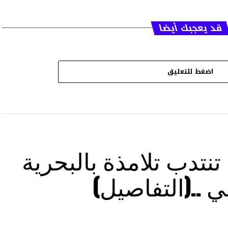
قد يعجبك أيضا
اضغط للتعليق
تنتدب تلامذة بالبحرية
..(التفاصيل)