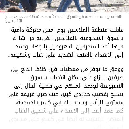
الملاسين: بسبب "نصبة في السوق "... يهشّم جمجمته بقضيب حديدي ... (
التفـاصيل )
عاشت منطقة الملاسين يوم امس معركة دامية
بالسوق الاسبوعية بالملاسين القريبة من شارك
فيها أحد المنحرفين المعروفين بالجهة، وعمد
إلى الاعتداء بالعنف الشديد على شاب وشقيقه..
ووفق ما توفر من معطيات فإن خلافا اندلع بين
طرفين النزاع على مكان انتصاب بالسوق
الاسبوعية ليعمد المتهم في قضية الحال إلى
تسلح بقضيب حديدي كبير، حيث ضرب غريمه على
مستوى الرأس وتسبب له في كسر بالجمجمة،
كما عمد أيضا إلى الاعتداء على شقيق الشاب
المتضرر ليتسبب له أيضا في كسور على مستوى
السابق واليد.