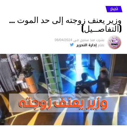
أخبار
وزير يعنف زوجته إلى حد الموت …
(التفاصــيل)
نشرت
منذ سنتين
فى
06/04/2024
بقلم
إدارة التحرير