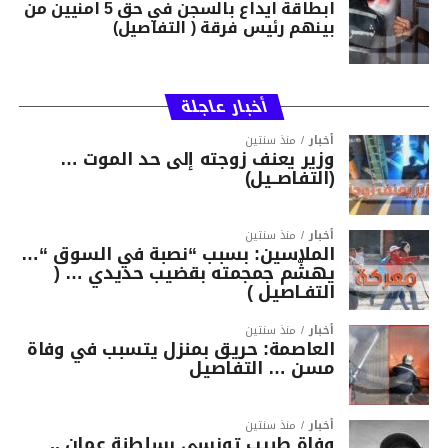
ابطاقة ايداع بالسجن في حق 5 امنيين من
بينهم رئيس فرقة ( التفاصيل)
أخبار عاجلة
أخبار
منذ سنتين
وزير يعنف زوجته إلى حد الموت …
(التفاصــيل)
أخبار
منذ سنتين
الملاسين: بسبب “نصبة في السوق “…
يهشّم جمجمته بقضيب حديدي … (
التفـاصيل )
أخبار
منذ سنتين
العاصمة: حريق بمنزل يتسبب في وفاة
مسن … التفاصيل
أخبار
منذ سنتين
وفاة طبيب تونسي بسلطنة عمان ..