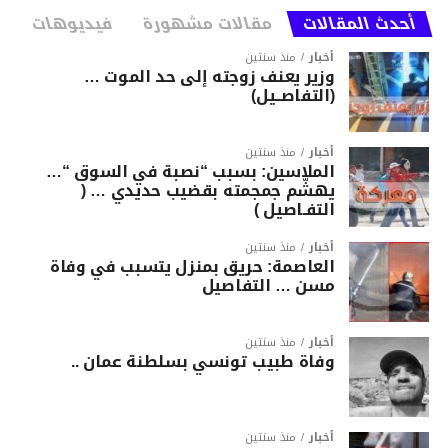
أحدث المقالات
مقالات مشهورة
فيديوهات
أخبار
منذ سنتين
وزير يعنف زوجته إلى حد الموت …
(التفاصــيل)
أخبار
منذ سنتين
الملاسين: بسبب “نصبة في السوق “…
يهشّم جمجمته بقضيب حديدي … (
التفـاصيل )
أخبار
منذ سنتين
العاصمة: حريق بمنزل يتسبب في وفاة
مسن … التفاصيل
أخبار
منذ سنتين
وفاة طبيب تونسي بسلطنة عمان ..
أخبار
منذ سنتين