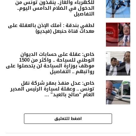
للكهرباء والغاز.. ينقذون تونس من
الدخول في الضلام الدامس اليوم..
التفاصيل
لطفي بندقة : أملك الإذن بالعقلة على
معدات قناة حنبعل (فيديو)
خاص: عقلة على حسابات الديوان
الوطني للسياحة .. واكثر من 1500
موظف بوزارة السياحة لن يتحصلوا على
رواتبهم .. التفاصيل
خاص: عدل منفذ بمقر شركة نقل
تونس .. وعقلة لسيارة الرئيس المدير
العام “صالح بالعيد” …
اضغط للتعليق