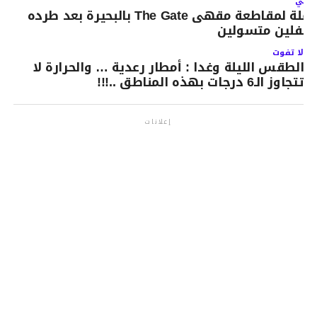
لتالي
حملة لمقاطعة مقهى The Gate بالبحيرة بعد طرده
طفلين متسولين
لا تفوت
الطقس الليلة وغدا : أمطار رعدية … والحرارة لا
تتجاوز الـ6 درجات بهذه المناطق ..!!!
إعلانات