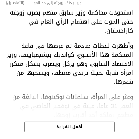
وزير يعنف زوجته إلى حد الموت ... (التفاصــيل)
استحوذت محاكمة وزير سابق متهم بضرب زوجته
حتى الموت على اهتمام الرأي العام في
كازاخستان.
وأظهرت لقطات صادمة تم عرضها في قاعة
المحكمة هذا الأسبوع، كوانديك بيشيمباييف، وزير
الاقتصاد السابق، وهو يركل ويضرب بشكل متكرر
امرأة شابة نحيلة ترتدي معطفا، ويسحبها من
شعرها.
وعثر على المرأة، سلطانات نوكينوفا، البالغة من
العمر 31 عاما، ميتة في نوفمبر الماضي في
مطعم يملكه أحد أقارب زوجها.
أكمل القراءة
ووفقا لتقرير الطبيب الشرعي، توفيت نوكينوفا