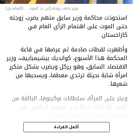
وزير يعنف زوجته إلى حد الموت ... (التفاصــيل)
استحوذت محاكمة وزير سابق متهم بضرب زوجته
حتى الموت على اهتمام الرأي العام في
كازاخستان.
وأظهرت لقطات صادمة تم عرضها في قاعة
المحكمة هذا الأسبوع، كوانديك بيشيمباييف، وزير
الاقتصاد السابق، وهو يركل ويضرب بشكل متكرر
امرأة شابة نحيلة ترتدي معطفا، ويسحبها من
شعرها.
وعثر على المرأة، سلطانات نوكينوفا، البالغة من
العمر 31 عاما، ميتة في نوفمبر الماضي في
مطعم يملكه أحد أقارب زوجها.
أكمل القراءة
ووفقا لتقرير الطبيب الشرعي، توفيت نوكينوفا