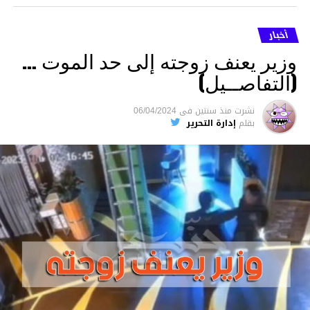
أخبار
وزير يعنف زوجته إلى حد الموت …
(التفاصــيل)
نشرت
منذ سنتين
فى
06/04/2024
بقلم
إدارة التحرير