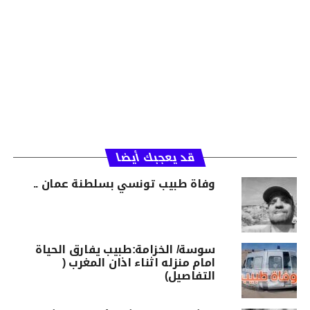
قد يعجبك أيضا
وفاة طبيب تونسي بسلطنة عمان ..
سوسة/ الخزامة:طبيب يفارق الحياة
امام منزله اثناء اذان المغرب (
التفاصيل)