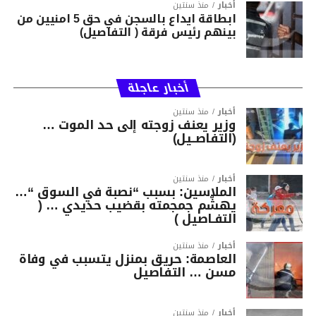
أخبار
منذ سنتين
ابطاقة ايداع بالسجن في حق 5 امنيين من
بينهم رئيس فرقة ( التفاصيل)
أخبار عاجلة
أخبار
منذ سنتين
وزير يعنف زوجته إلى حد الموت …
(التفاصــيل)
أخبار
منذ سنتين
الملاسين: بسبب “نصبة في السوق “…
يهشّم جمجمته بقضيب حديدي … (
التفـاصيل )
أخبار
منذ سنتين
العاصمة: حريق بمنزل يتسبب في وفاة
مسن … التفاصيل
أخبار
منذ سنتين