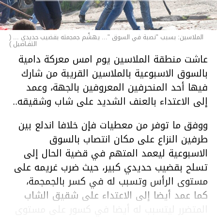
الملاسين: بسبب "نصبة في السوق "... يهشّم جمجمته بقضيب حديدي ... (
التفـاصيل )
عاشت منطقة الملاسين يوم امس معركة دامية
بالسوق الاسبوعية بالملاسين القريبة من شارك
فيها أحد المنحرفين المعروفين بالجهة، وعمد
إلى الاعتداء بالعنف الشديد على شاب وشقيقه..
ووفق ما توفر من معطيات فإن خلافا اندلع بين
طرفين النزاع على مكان انتصاب بالسوق
الاسبوعية ليعمد المتهم في قضية الحال إلى
تسلح بقضيب حديدي كبير، حيث ضرب غريمه على
مستوى الرأس وتسبب له في كسر بالجمجمة،
كما عمد أيضا إلى الاعتداء على شقيق الشاب
المتضرر ليتسبب له أيضا في كسور على مستوى