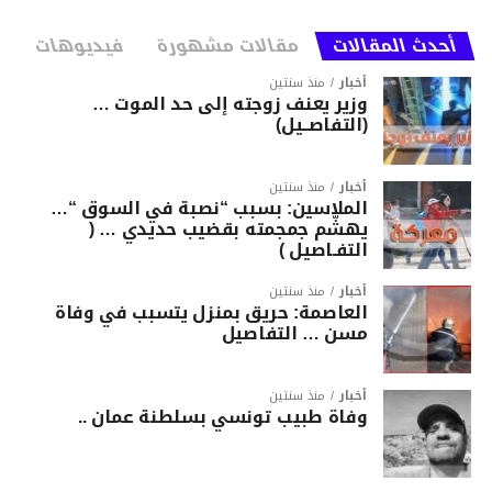
أحدث المقالات
مقالات مشهورة
فيديوهات
أخبار
منذ سنتين
وزير يعنف زوجته إلى حد الموت …
(التفاصــيل)
أخبار
منذ سنتين
الملاسين: بسبب “نصبة في السوق “…
يهشّم جمجمته بقضيب حديدي … (
التفـاصيل )
أخبار
منذ سنتين
العاصمة: حريق بمنزل يتسبب في وفاة
مسن … التفاصيل
أخبار
منذ سنتين
وفاة طبيب تونسي بسلطنة عمان ..