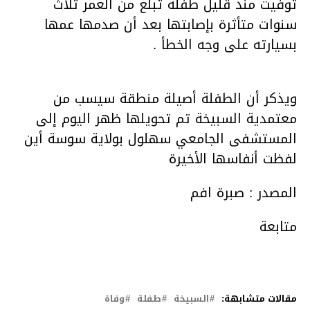
توفيت منذ قليل طفلة تبلغ من العمر ثلاث
سنوات متأثرة بإصابتها بعد أن صدمها عمها
بسيارته على وجه الخطأ .
ويذكر أن الطفلة أصيلة منطقة سيسب من
معتمدية السبيخة تم تحويلها ظهر اليوم إلى
المستشفى الجامعي سهلول بولاية سوسة أين
لفظت أنفاسها الأخيرة
المصدر : صبرة افم
متابعة
مقالات متشابهة:
السبيخة
طفلة
وفاة