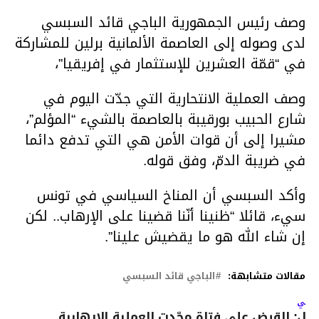
وصف رئيس الجمهورية الباجي قائد السبسي
لدى وصوله إلى العاصمة الألمانية برلين للمشاركة
في “قمّة العشرين للإستثمار في إفريقيا”،
وصف العملية الانتحارية التي جدّت اليوم في
شارع الحبيب بورقيبة بالعاصمة بالشيء “المؤلم”،
مشيرا إلى أن قوات الأمن هي التي تدفع دائما
في ضريبة الدمّ، وفق قوله.
وأكد السبسي أن المناخ السياسي في تونس
سيء، قائلا “ظنينا أنّنا قضينا على الإرهاب.. لكن
إن شاء الله هو ما يقضيش علينا”.
مقالات متشابهة:
الباجي قائد السبسي
لتالي
ابل: القبض على فتاة مجّدت العملية الارهابية