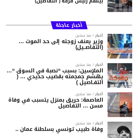
بينهم رئيس فرقة ( التفاصيل)
أخبار عاجلة
أخبار
منذ سنتين
وزير يعنف زوجته إلى حد الموت …
(التفاصــيل)
أخبار
منذ سنتين
الملاسين: بسبب “نصبة في السوق “…
يهشّم جمجمته بقضيب حديدي … (
التفـاصيل )
أخبار
منذ سنتين
العاصمة: حريق بمنزل يتسبب في وفاة
مسن … التفاصيل
أخبار
منذ سنتين
وفاة طبيب تونسي بسلطنة عمان ..