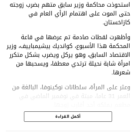
استحوذت محاكمة وزير سابق متهم بضرب زوجته
حتى الموت على اهتمام الرأي العام في
كازاخستان.
وأظهرت لقطات صادمة تم عرضها في قاعة
المحكمة هذا الأسبوع، كوانديك بيشيمباييف، وزير
الاقتصاد السابق، وهو يركل ويضرب بشكل متكرر
امرأة شابة نحيلة ترتدي معطفا، ويسحبها من
شعرها.
وعثر على المرأة، سلطانات نوكينوفا، البالغة من
العمر 31 عاما، ميتة في نوفمبر الماضي في
مطعم يملكه أحد أقارب زوجها.
أكمل القراءة
ووفقا لتقرير الطبيب الشرعي، توفيت نوكينوفا
متأثرة بصدمة في الدماغ، وكانت إحدى عظام