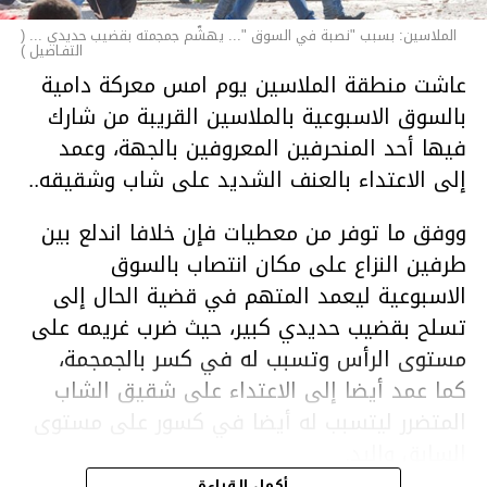
الملاسين: بسبب "نصبة في السوق "... يهشّم جمجمته بقضيب حديدي ... (
التفـاصيل )
عاشت منطقة الملاسين يوم امس معركة دامية
بالسوق الاسبوعية بالملاسين القريبة من شارك
فيها أحد المنحرفين المعروفين بالجهة، وعمد
إلى الاعتداء بالعنف الشديد على شاب وشقيقه..
ووفق ما توفر من معطيات فإن خلافا اندلع بين
طرفين النزاع على مكان انتصاب بالسوق
الاسبوعية ليعمد المتهم في قضية الحال إلى
تسلح بقضيب حديدي كبير، حيث ضرب غريمه على
مستوى الرأس وتسبب له في كسر بالجمجمة،
كما عمد أيضا إلى الاعتداء على شقيق الشاب
المتضرر ليتسبب له أيضا في كسور على مستوى
السابق واليد.
هذا وقد تمكن أعوان مركز الأمن الوطني بحي
أكمل القراءة