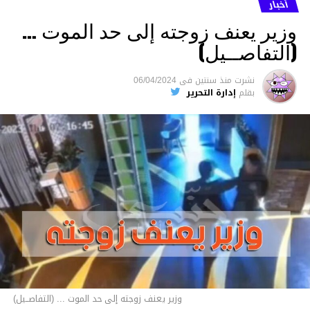
أخبار
وزير يعنف زوجته إلى حد الموت …
(التفاصــيل)
نشرت
منذ سنتين
فى
06/04/2024
بقلم
إدارة التحرير
وزير يعنف زوجته إلى حد الموت ... (التفاصــيل)