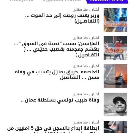
أخبار
منذ سنتين
وزير يعنف زوجته إلى حد الموت …
(التفاصــيل)
أخبار
منذ سنتين
الملاسين: بسبب “نصبة في السوق “…
يهشّم جمجمته بقضيب حديدي … (
التفـاصيل )
أخبار
منذ سنتين
العاصمة: حريق بمنزل يتسبب في وفاة
مسن … التفاصيل
أخبار
منذ سنتين
وفاة طبيب تونسي بسلطنة عمان ..
أخبار
منذ سنتين
ابطاقة ايداع بالسجن في حق 5 امنيين من